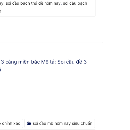
ay
,
soi cầu bạch thủ đề hôm nay
,
soi cầu bạch
ì
 3 càng miền bắc Mô tả: Soi cầu đề 3
i
b chính xác
soi cầu mb hôm nay siêu chuẩn