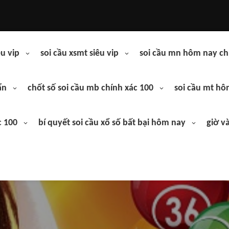
êu vip
soi cầu xsmt siêu vip
soi cầu mn hôm nay ch
ẩn
chốt số soi cầu mb chính xác 100
soi cầu mt hô
c 100
bí quyết soi cầu xổ số bất bại hôm nay
giờ v