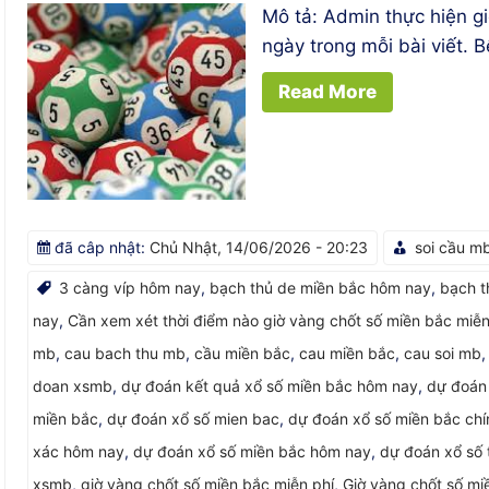
Mô tả: Admin thực hiện g
ngày trong mỗi bài viết. 
Read More
đã câp nhật:
Chủ Nhật, 14/06/2026 - 20:23
soi cầu m
3 càng víp hôm nay
,
bạch thủ de miền bắc hôm nay
,
bạch t
nay
,
Cần xem xét thời điểm nào giờ vàng chốt số miền bắc miễn
mb
,
cau bach thu mb
,
cầu miền bắc
,
cau miền bắc
,
cau soi mb
doan xsmb
,
dự đoán kết quả xổ số miền bắc hôm nay
,
dự đoán
miền bắc
,
dự đoán xổ số mien bac
,
dự đoán xổ số miền bắc ch
xác hôm nay
,
dự đoán xổ số miền bắc hôm nay
,
dự đoán xổ số 
xsmb
,
giờ vàng chốt số miền bắc miễn phí
,
Giờ vàng chốt số mi