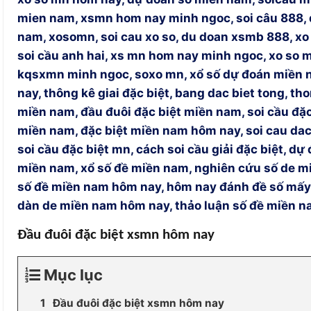
mien nam, xsmn hom nay minh ngoc, soi câu 888, 
nam, xosomn, soi cau xo so, du doan xsmb 888, xo
soi cầu anh hai, xs mn hom nay minh ngoc, xo so 
kqsxmn minh ngoc, soxo mn, xổ số dự đoán miền n
nay, thông kê giai đặc biệt, bang dac biet tong, t
miền nam, đầu đuôi đặc biệt miền nam, soi cầu đặc
miền nam, đặc biệt miền nam hôm nay, soi cau dac
soi cầu đặc biệt mn, cách soi cầu giải đặc biệt, d
miền nam, xổ số đề miền nam, nghiên cứu số de m
số đề miền nam hôm nay, hôm nay đánh đề số mấy
dàn de miền nam hôm nay, thảo luận số đề miền n
Đầu đuôi đặc biệt xsmn hôm nay
Mục lục
Đầu đuôi đặc biệt xsmn hôm nay