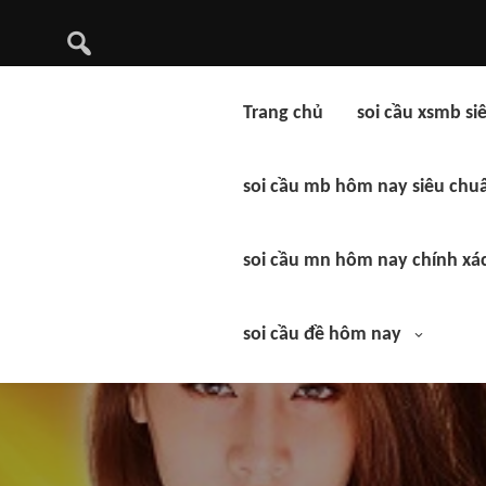
Skip
to
content
Trang chủ
soi cầu xsmb si
soi cầu mb hôm nay siêu chu
soi cầu mn hôm nay chính xá
soi cầu đề hôm nay