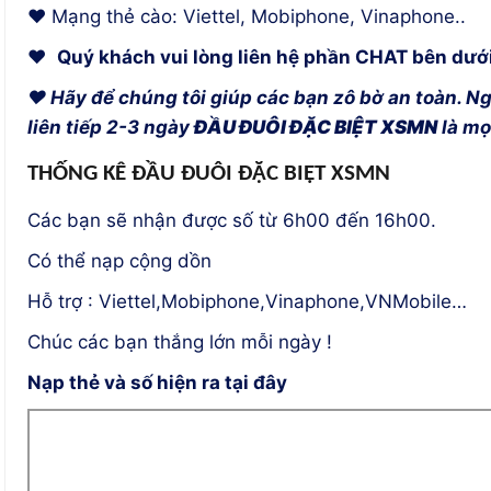
♥ Mạng thẻ cào: Viettel, Mobiphone, Vinaphone..
♥
Quý khách vui lòng liên hệ phần CHAT bên dưới
♥ Hãy để chúng tôi giúp các bạn zô bờ an toàn. Ng
liên tiếp 2-3 ngày
ĐẦU ĐUÔI ĐẶC BIỆT XSMN
là mọi
THỐNG KÊ ĐẦU ĐUÔI ĐẶC BIỆT XSMN
Các bạn sẽ nhận được số từ 6h00 đến 16h00.
Có thể nạp cộng dồn
Hỗ trợ : Viettel,Mobiphone,Vinaphone,VNMobile…
Chúc các bạn thắng lớn mỗi ngày !
Nạp thẻ và số hiện ra tại đây