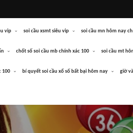
êu vip
soi cầu xsmt siêu vip
soi cầu mn hôm nay ch
ẩn
chốt số soi cầu mb chính xác 100
soi cầu mt hô
c 100
bí quyết soi cầu xổ số bất bại hôm nay
giờ v