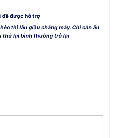
 để được hỗ trợ
hèo thì lâu giầu chẳng mấy. Chỉ cần ăn
 thứ lại bình thường trở lại