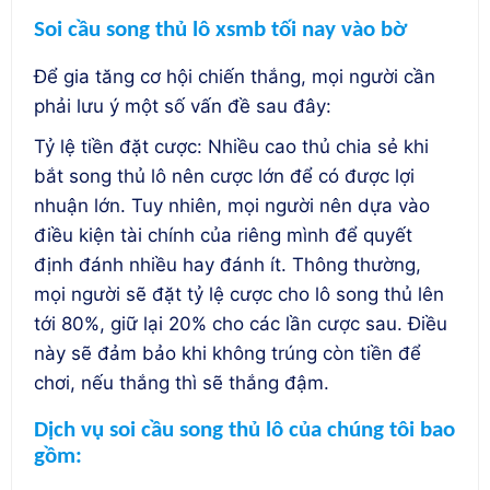
Soi cầu song thủ lô xsmb tối nay vào bờ
Để gia tăng cơ hội chiến thắng, mọi người cần
phải lưu ý một số vấn đề sau đây:
Tỷ lệ tiền đặt cược: Nhiều cao thủ chia sẻ khi
bắt song thủ lô nên cược lớn để có được lợi
nhuận lớn. Tuy nhiên, mọi người nên dựa vào
điều kiện tài chính của riêng mình để quyết
định đánh nhiều hay đánh ít. Thông thường,
mọi người sẽ đặt tỷ lệ cược cho lô song thủ lên
tới 80%, giữ lại 20% cho các lần cược sau. Điều
này sẽ đảm bảo khi không trúng còn tiền để
chơi, nếu thắng thì sẽ thắng đậm.
Dịch vụ soi cầu song thủ lô của chúng tôi bao
gồm: