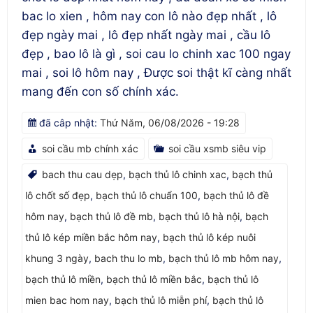
bac lo xien , hôm nay con lô nào đẹp nhất , lô
đẹp ngày mai , lô đẹp nhất ngày mai , cầu lô
đẹp , bao lô là gì , soi cau lo chinh xac 100 ngay
mai , soi lô hôm nay , Được soi thật kĩ càng nhất
mang đến con số chính xác.
đã câp nhật:
Thứ Năm, 06/08/2026 - 19:28
soi cầu mb chính xác
soi cầu xsmb siêu vip
bach thu cau dẹp
,
bạch thủ lô chinh xac
,
bạch thủ
lô chốt số đẹp
,
bạch thủ lô chuẩn 100
,
bạch thủ lô đề
hôm nay
,
bạch thủ lô đề mb
,
bạch thủ lô hà nội
,
bạch
thủ lô kép miền bắc hôm nay
,
bạch thủ lô kép nuôi
khung 3 ngày
,
bach thu lo mb
,
bạch thủ lô mb hôm nay
,
bạch thủ lô miền
,
bạch thủ lô miền bắc
,
bạch thủ lô
mien bac hom nay
,
bạch thủ lô miễn phí
,
bạch thủ lô