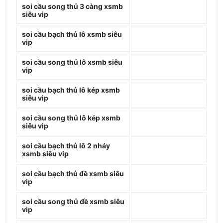
soi cầu song thủ 3 càng xsmb
siêu vip
soi cầu bạch thủ lô xsmb siêu
vip
soi cầu song thủ lô xsmb siêu
vip
soi cầu bạch thủ lô kép xsmb
siêu vip
soi cầu song thủ lô kép xsmb
siêu vip
soi cầu bạch thủ lô 2 nháy
xsmb siêu vip
soi cầu bạch thủ đề xsmb siêu
vip
soi cầu song thủ đề xsmb siêu
vip