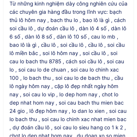
Từ những kinh nghiệm dày công nghiên cứu của
các chuyên gia hàng đầu trong lĩnh vực: bạch
thủ lô hôm nay , bach thu lo , bao lô là gì , cách
soi cầu lô , dự đoán cầu lô , dàn lô 4 số , dàn lô
6 số , dàn lô 8 số , dàn lô 10 số , cau lo mb ,
bao lô là gì , cầu lô , soi cầu lô , cầu lô , soi cầu
lô miền bắc , soi lô hôm nay , soi cầu lô , soi
cau lo bach thu 8785 , cách soi cầu lô , soi cau
lo , soi cau lo de chuan , soi cau lo chinh xac
100 , lo bach thu , soi cau lo de bach thu , cầu
lô ngày hôm nay , cặp lô đẹp nhất ngày hôm
nay , soi cau lo vip , lo dep hom nay , chot lo
dep nhat hom nay , soi cau bach thu mien bac
24 gio , lô đẹp hôm nay , lo dan lo xien , soi cau
lo bach thu , soi cau lo chinh xac nhat mien bac
, dự đoán cầu lô , soi cau lo sieu hang co 1 k 2 ,
chot lo dep nhat hom nay , du doan xo so mien