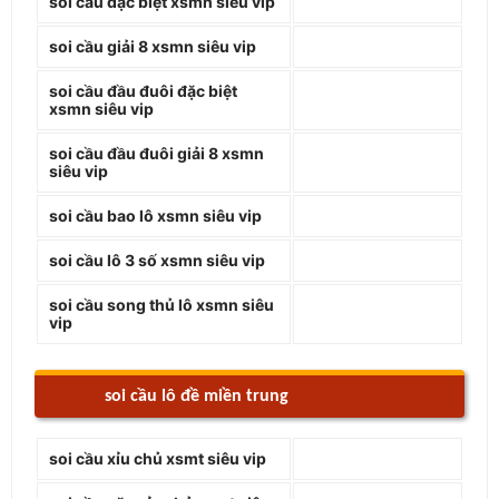
soi cầu đặc biệt xsmn siêu vip
soi cầu giải 8 xsmn siêu vip
soi cầu đầu đuôi đặc biệt
xsmn siêu vip
soi cầu đầu đuôi giải 8 xsmn
siêu vip
soi cầu bao lô xsmn siêu vip
soi cầu lô 3 số xsmn siêu vip
soi cầu song thủ lô xsmn siêu
vip
soi cầu lô đề miền trung
soi cầu xỉu chủ xsmt siêu vip