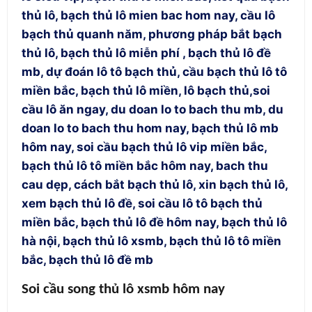
thủ lô, bạch thủ lô mien bac hom nay, cầu lô
bạch thủ quanh năm, phương pháp bắt bạch
thủ lô, bạch thủ lô miễn phí , bạch thủ lô đề
mb, dự đoán lô tô bạch thủ, cầu bạch thủ lô tô
miền bắc, bạch thủ lô miền, lô bạch thủ,soi
cầu lô ăn ngay, du doan lo to bach thu mb, du
doan lo to bach thu hom nay, bạch thủ lô mb
hôm nay, soi cầu bạch thủ lô vip miền bắc,
bạch thủ lô tô miền bắc hôm nay, bach thu
cau dẹp, cách bắt bạch thủ lô, xin bạch thủ lô,
xem bạch thủ lô đề, soi cầu lô tô bạch thủ
miền bắc, bạch thủ lô đề hôm nay, bạch thủ lô
hà nội, bạch thủ lô xsmb, bạch thủ lô tô miền
bắc, bạch thủ lô đề mb
Soi cầu song thủ lô xsmb hôm nay