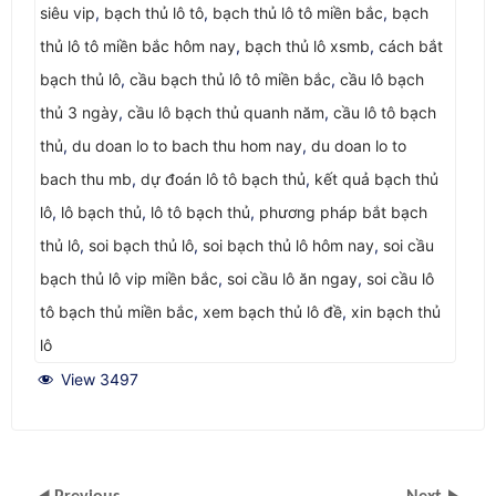
siêu vip
,
bạch thủ lô tô
,
bạch thủ lô tô miền bắc
,
bạch
thủ lô tô miền bắc hôm nay
,
bạch thủ lô xsmb
,
cách bắt
bạch thủ lô
,
cầu bạch thủ lô tô miền bắc
,
cầu lô bạch
thủ 3 ngày
,
cầu lô bạch thủ quanh năm
,
cầu lô tô bạch
thủ
,
du doan lo to bach thu hom nay
,
du doan lo to
bach thu mb
,
dự đoán lô tô bạch thủ
,
kết quả bạch thủ
lô
,
lô bạch thủ
,
lô tô bạch thủ
,
phương pháp bắt bạch
thủ lô
,
soi bạch thủ lô
,
soi bạch thủ lô hôm nay
,
soi cầu
bạch thủ lô vip miền bắc
,
soi cầu lô ăn ngay
,
soi cầu lô
tô bạch thủ miền bắc
,
xem bạch thủ lô đề
,
xin bạch thủ
lô
View 3497