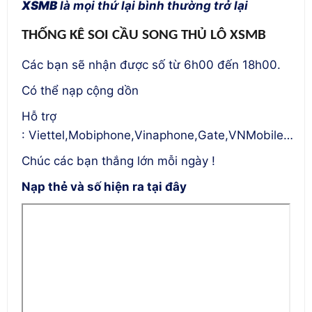
XSMB
là mọi thứ lại bình thường trở lại
THỐNG KÊ SOI CẦU SONG THỦ LÔ XSMB
Các bạn sẽ nhận được số từ 6h00 đến 18h00.
Có thể nạp cộng dồn
Hỗ trợ
: Viettel,Mobiphone,Vinaphone,Gate,VNMobile…
Chúc các bạn thắng lớn mỗi ngày !
Nạp thẻ và số hiện ra tại đây