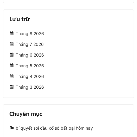
Lưu trữ
Tháng 8 2026
Tháng 7 2026
Tháng 6 2026
Tháng 5 2026
Tháng 4 2026
Tháng 3 2026
Chuyên mục
bí quyết soi cầu xổ số bất bại hôm nay