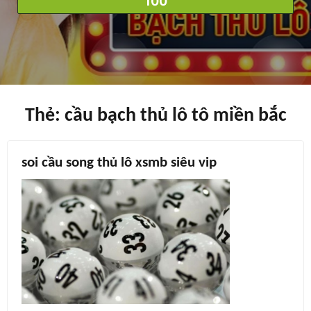
100
Thẻ:
cầu bạch thủ lô tô miền bắc
soi cầu song thủ lô xsmb siêu vip