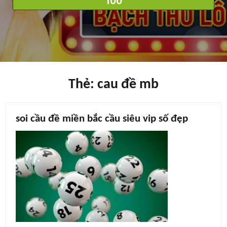
100
Thẻ:
cau đề mb
soi cầu đề miền bắc cầu siêu vip số đẹp