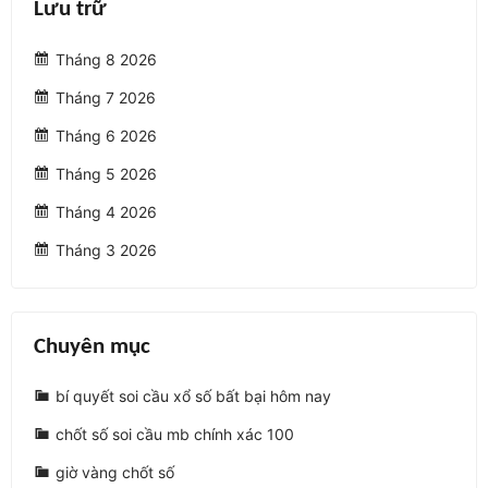
Lưu trữ
Tháng 8 2026
Tháng 7 2026
Tháng 6 2026
Tháng 5 2026
Tháng 4 2026
Tháng 3 2026
Chuyên mục
bí quyết soi cầu xổ số bất bại hôm nay
chốt số soi cầu mb chính xác 100
giờ vàng chốt số