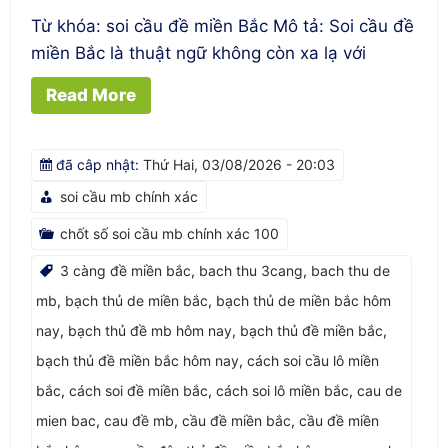
Từ khóa: soi cầu đề miền Bắc Mô tả: Soi cầu đề
miền Bắc là thuật ngữ không còn xa lạ với
Read More
đã câp nhật:
Thứ Hai, 03/08/2026 - 20:03
soi cầu mb chính xác
chốt số soi cầu mb chính xác 100
3 càng đề miền bắc
,
bach thu 3cang
,
bach thu de
mb
,
bạch thủ de miền bắc
,
bạch thủ de miền bắc hôm
nay
,
bạch thủ đề mb hôm nay
,
bạch thủ đề miền bắc
,
bạch thủ đề miền bắc hôm nay
,
cách soi cầu lô miền
bắc
,
cách soi đề miền bắc
,
cách soi lô miền bắc
,
cau de
mien bac
,
cau đề mb
,
cầu đề miền bắc
,
cầu đề miền