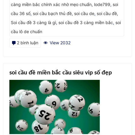
càng miền bắc chính xác nhờ mẹo chuẩn
,
lode799
,
soi
cầu 36 số
,
soi cầu bạch thủ đề
,
soi cầu de
,
soi cầu đề
,
Soi cầu đề 3 càng là gì
,
soi cầu đề 3 càng miền bắc
,
soi
cầu lô de chuẩn
ở
2 bình luận
View 2032
soi
cầu
đề
soi cầu đề miền bắc cầu siêu vip số đẹp
3
càng
miền
bắc
không
theo
tiếc