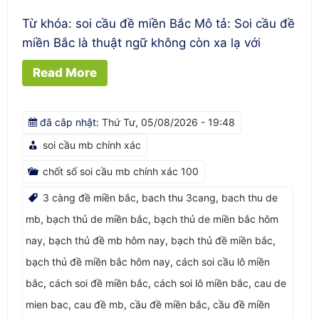
lắm
Từ khóa: soi cầu đề miền Bắc Mô tả: Soi cầu đề
miền Bắc là thuật ngữ không còn xa lạ với
Read More
đã câp nhật:
Thứ Tư, 05/08/2026 - 19:48
soi cầu mb chính xác
chốt số soi cầu mb chính xác 100
3 càng đề miền bắc
,
bach thu 3cang
,
bach thu de
mb
,
bạch thủ de miền bắc
,
bạch thủ de miền bắc hôm
nay
,
bạch thủ đề mb hôm nay
,
bạch thủ đề miền bắc
,
bạch thủ đề miền bắc hôm nay
,
cách soi cầu lô miền
bắc
,
cách soi đề miền bắc
,
cách soi lô miền bắc
,
cau de
mien bac
,
cau đề mb
,
cầu đề miền bắc
,
cầu đề miền