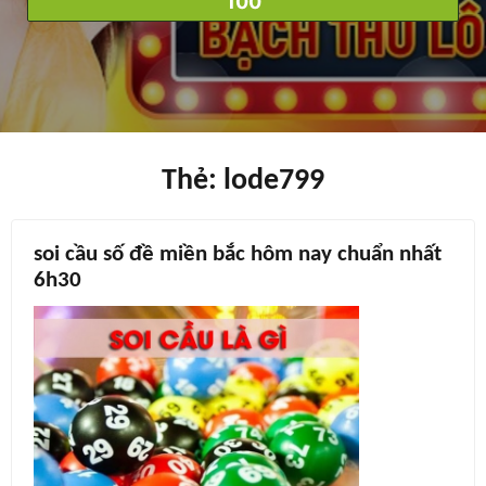
100
Thẻ:
lode799
soi cầu số đề miền bắc hôm nay chuẩn nhất
6h30