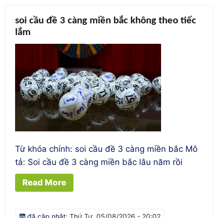
cầu
số
soi cầu đề 3 càng miền bắc không theo tiếc
đề
lắm
miền
bắc
hôm
nay
chuẩn
nhất
6h30
Từ khóa chính: soi cầu đề 3 càng miền bắc Mô
tả: Soi cầu đề 3 càng miền bắc lâu năm rồi
Read More
đã câp nhật:
Thứ Tư, 05/08/2026 - 20:02