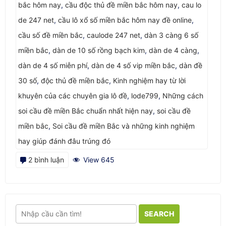
bắc hôm nay
,
cầu độc thủ đề miền bắc hôm nay
,
cau lo
de 247 net
,
cầu lô xổ số miền bắc hôm nay đề online
,
cầu số đề miền bắc
,
caulode 247 net
,
dàn 3 càng 6 số
miền bắc
,
dàn de 10 số rồng bạch kim
,
dàn de 4 càng
,
dàn de 4 số miễn phí
,
dàn de 4 số vip miền bắc
,
dàn đề
30 số
,
độc thủ đề miền bắc
,
Kinh nghiệm hay từ lời
khuyên của các chuyên gia lô đề
,
lode799
,
Những cách
soi cầu đề miền Bắc chuẩn nhất hiện nay
,
soi cầu đề
miền bắc
,
Soi cầu đề miền Bắc và những kinh nghiệm
hay giúp đánh đâu trúng đó
ở
2 bình luận
View 645
soi
cầu
đề
SEARCH
miền