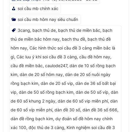
soi cầu mb chính xác
soi cầu mb hôm nay siêu chuẩn
3cang
,
bạch thủ de
,
bạch thủ de miền bắc
,
bạch
thủ de miền bắc hôm nay
,
bach thu đề
,
bạch thủ đề
hôm nay
,
Các hình thức soi cầu đề 3 càng miền bắc là
gì
,
Các luu ý khi soi cầu đề 3 càng
,
cầu đề hôm nay
,
cầu đề miền bắc
,
caulode247
,
dàn de 10 số rồng bạch
kim
,
dàn de 20 số hôm nay
,
dàn de 20 số nuôi ngày
rồng bạch kim
,
dàn de 20 số vip
,
dàn de 36 số bất bại
vip
,
dàn de 50 số rồng bạch kim
,
dàn de 50 số víp
,
dàn
de 60 số khung 2 ngày
,
dàn de 60 số vip miễn phí
,
dàn
de 60 số víp miễn phí
,
dàn đề 30 số
,
dàn đề 36 số 666
,
dàn đề rồng bạch kim
,
dự đoán số đề hôm nay chính
xác 100
,
độc thủ de 3 càng
,
Kinh nghiệm soi cầu đề 3