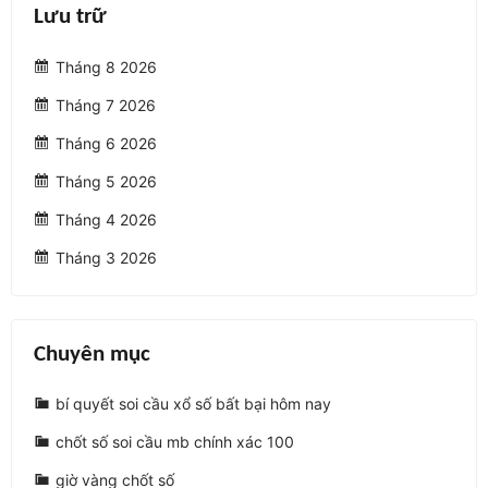
Lưu trữ
Tháng 8 2026
Tháng 7 2026
Tháng 6 2026
Tháng 5 2026
Tháng 4 2026
Tháng 3 2026
Chuyên mục
bí quyết soi cầu xổ số bất bại hôm nay
chốt số soi cầu mb chính xác 100
giờ vàng chốt số