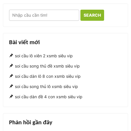
cầu
bạch
SEARCH
thủ
đề
đẹp
Bài viết mới
nhất
hôm
soi cầu lô xiên 2 xsmb siêu vip
nay
soi cầu song thủ đề xsmb siêu vip
Ăn1002
soi cầu dàn lô 8 con xsmb siêu vip
soi cầu song thủ lô xsmb siêu vip
soi cầu dàn đề 4 con xsmb siêu vip
Phản hồi gần đây