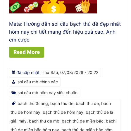
Meta: Hướng dẫn soi cầu bạch thủ đề đẹp nhất
hôm nay chi tiết mang đến hiệu quả cao. Anh
em cược
Read More
đã câp nhật:
Thứ Sáu, 07/08/2026 - 20:22
soi cầu mb chính xác
soi cầu mb hôm nay siêu chuẩn
bach thu 3cang
,
bạch thu de
,
bach thu de
,
bach
thu de hom nay
,
bạch thủ de hôm nay
,
bạch thủ de la
giải mấy
,
bach thu de mb
,
bạch thủ de miền bắc
,
bach
thủ de miền bắc hôm nay
,
bạch thủ de miền bắc hôm