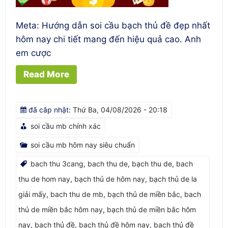
Meta: Hướng dẫn soi cầu bạch thủ đề đẹp nhất
hôm nay chi tiết mang đến hiệu quả cao. Anh
em cược
Read More
đã câp nhật:
Thứ Ba, 04/08/2026 - 20:18
soi cầu mb chính xác
soi cầu mb hôm nay siêu chuẩn
bach thu 3cang
,
bach thu de
,
bạch thu de
,
bach
thu de hom nay
,
bạch thủ de hôm nay
,
bạch thủ de la
giải mấy
,
bach thu de mb
,
bạch thủ de miền bắc
,
bach
thủ de miền bắc hôm nay
,
bạch thủ de miền bắc hôm
nay
,
bạch thủ đề
,
bạch thủ đề hôm nay
,
bạch thủ đề