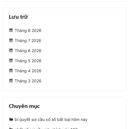
Lưu trữ
Tháng 8 2026
Tháng 7 2026
Tháng 6 2026
Tháng 5 2026
Tháng 4 2026
Tháng 3 2026
Chuyên mục
bí quyết soi cầu xổ số bất bại hôm nay