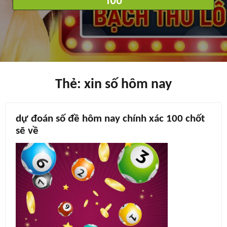
100
Thẻ:
xin số hôm nay
dự đoán số đề hôm nay chính xác 100 chốt
sẽ về