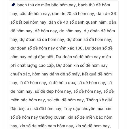
bach thủ de miền bắc hôm nay
,
bạch thủ đề hôm
nay
,
cầu đề hôm nay
,
dàn de 20 số hôm nay
,
dàn de 36
số bất bại hôm nay
,
dàn đề 40 số đánh quanh năm
,
dàn
đề hôm nay
,
dề hôm nay
,
de hôm nay
,
dự đoán đề hôm
nay
,
dự đoán số de hôm nay
,
dự đoán số đề hôm nay
,
dự đoán số đề hôm nay chính xác 100
,
Dự đoán số đề
hôm nay có gì đặc biệt
,
Dự đoán số đề hôm nay miễn
phí chất lượng cao cấp
,
Dự đoán xin số đề hôm nay
chuẩn xác
,
hôm nay đánh đề số mấy
,
kết quả đề hôm
nay
,
lô đề hôm nay
,
lô đề hôm qua
,
số dề hôm nay
,
số
de hôm nay
,
số đề đẹp hôm nay
,
số đề hôm nay
,
số đề
miền bắc hôm nay
,
soi cầu đề hôm nay
,
Thống kê giải
đặc biệt xin số đề hôm nay
,
Truy cập chuyên mục xin
số đề hôm nay thường xuyên
,
xin số de miền bắc hôm
nay
,
xin số de miền nam hôm nay
,
xin số đề hom nay
,