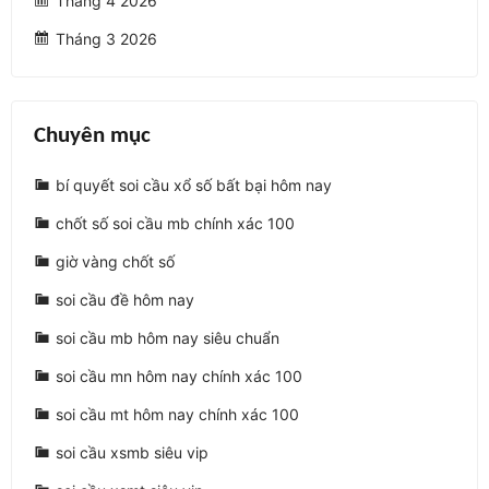
Tháng 4 2026
Tháng 3 2026
Chuyên mục
bí quyết soi cầu xổ số bất bại hôm nay
chốt số soi cầu mb chính xác 100
giờ vàng chốt số
soi cầu đề hôm nay
soi cầu mb hôm nay siêu chuẩn
soi cầu mn hôm nay chính xác 100
soi cầu mt hôm nay chính xác 100
soi cầu xsmb siêu vip