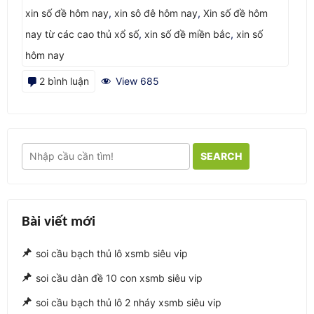
xin số đề hôm nay
,
xin sô đê hôm nay
,
Xin số đề hôm
nay từ các cao thủ xổ số
,
xin số đề miền bắc
,
xin số
hôm nay
ở
2 bình luận
View 685
xin
số
đề
SEARCH
hôm
nay
thông
Bài viết mới
tin
từ
soi cầu bạch thủ lô xsmb siêu vip
trường
soi cầu dàn đề 10 con xsmb siêu vip
quay
soi cầu bạch thủ lô 2 nháy xsmb siêu vip