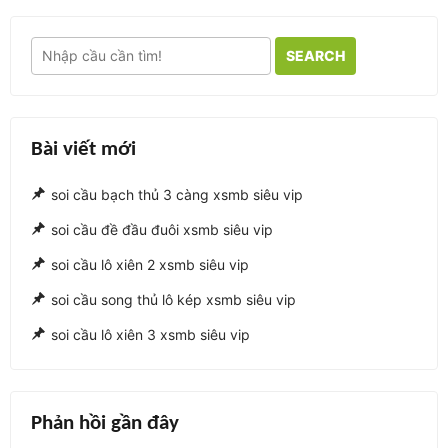
số
đề
SEARCH
hôm
nay
thông
Bài viết mới
tin
từ
soi cầu bạch thủ 3 càng xsmb siêu vip
trường
soi cầu đề đầu đuôi xsmb siêu vip
quay
soi cầu lô xiên 2 xsmb siêu vip
soi cầu song thủ lô kép xsmb siêu vip
soi cầu lô xiên 3 xsmb siêu vip
Phản hồi gần đây