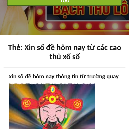
100
Thẻ:
Xin số đề hôm nay từ các cao
thủ xổ số
xin số đề hôm nay thông tin từ trường quay