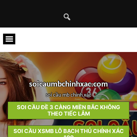
Skip
to
content
s
o
i
c
a
u
m
b
c
h
i
n
h
x
a
c
.
c
o
m
soi cầu mb chính xác
SOI CẦU ĐỀ 3 CÀNG MIỀN BẮC KHÔNG
THEO TIẾC LẮM
SOI CẦU XSMB LÔ BẠCH THỦ CHÍNH XÁC