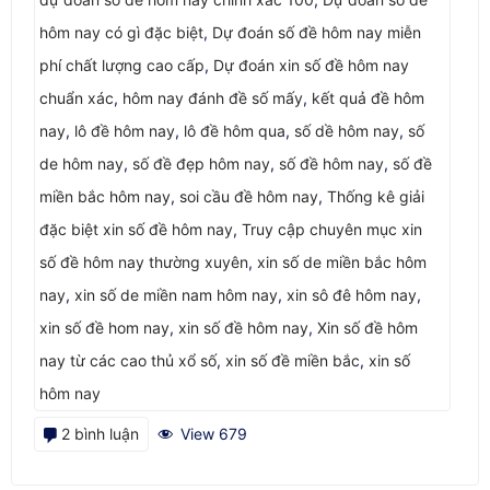
hôm nay có gì đặc biệt
,
Dự đoán số đề hôm nay miễn
phí chất lượng cao cấp
,
Dự đoán xin số đề hôm nay
chuẩn xác
,
hôm nay đánh đề số mấy
,
kết quả đề hôm
nay
,
lô đề hôm nay
,
lô đề hôm qua
,
số dề hôm nay
,
số
de hôm nay
,
số đề đẹp hôm nay
,
số đề hôm nay
,
số đề
miền bắc hôm nay
,
soi cầu đề hôm nay
,
Thống kê giải
đặc biệt xin số đề hôm nay
,
Truy cập chuyên mục xin
số đề hôm nay thường xuyên
,
xin số de miền bắc hôm
nay
,
xin số de miền nam hôm nay
,
xin sô đê hôm nay
,
xin số đề hom nay
,
xin số đề hôm nay
,
Xin số đề hôm
nay từ các cao thủ xổ số
,
xin số đề miền bắc
,
xin số
hôm nay
ở
2 bình luận
View 679
xin