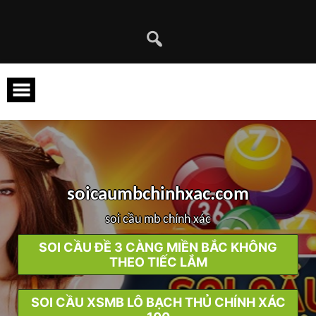
Skip
to
content
s
o
i
c
a
u
m
b
c
h
i
n
h
x
a
c
.
c
o
m
soi cầu mb chính xác
SOI CẦU ĐỀ 3 CÀNG MIỀN BẮC KHÔNG
THEO TIẾC LẮM
SOI CẦU XSMB LÔ BẠCH THỦ CHÍNH XÁC