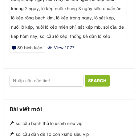
khung 2 ngày
,
lô kép nuôi khung 3 ngày siêu chuẩn ăn
,
lô kép rồng bạch kim
,
lô kép trong ngày
,
lô sát kép
,
nuôi lô kép
,
nuôi lô kép miễn phí
,
sát kép mb
,
soi cầu de
kép hôm nay
,
soi cầu lô kép
,
thống kê dàn lô kép
ở
89 bình luận
View 1077
soi
cầu
song
SEARCH
thủ
lô
kép
Bài viết mới
xsmb
siêu
soi cầu bạch thủ lô xsmb siêu vip
vip
soi cầu dàn đề 10 con xsmb siêu vip