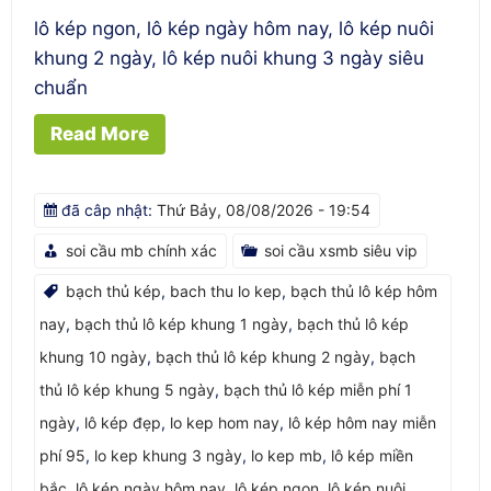
lô kép ngon, lô kép ngày hôm nay, lô kép nuôi
khung 2 ngày, lô kép nuôi khung 3 ngày siêu
chuẩn
Read More
đã câp nhật:
Thứ Bảy, 08/08/2026 - 19:54
soi cầu mb chính xác
soi cầu xsmb siêu vip
bạch thủ kép
,
bach thu lo kep
,
bạch thủ lô kép hôm
nay
,
bạch thủ lô kép khung 1 ngày
,
bạch thủ lô kép
khung 10 ngày
,
bạch thủ lô kép khung 2 ngày
,
bạch
thủ lô kép khung 5 ngày
,
bạch thủ lô kép miễn phí 1
ngày
,
lô kép đẹp
,
lo kep hom nay
,
lô kép hôm nay miễn
phí 95
,
lo kep khung 3 ngày
,
lo kep mb
,
lô kép miền
bắc
,
lô kép ngày hôm nay
,
lô kép ngon
,
lô kép nuôi