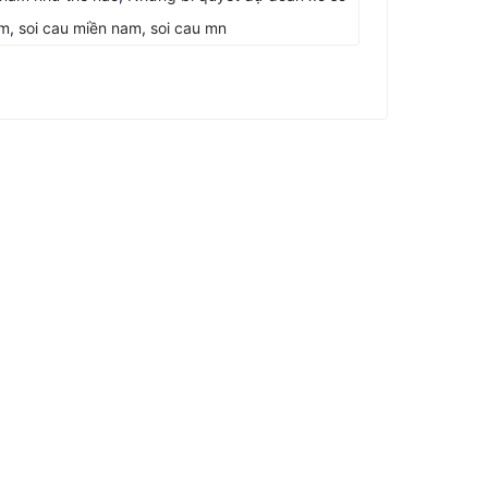
am
,
soi cau miền nam
,
soi cau mn