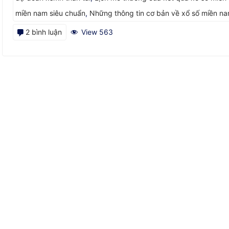
miền nam siêu chuẩn
,
Những thông tin cơ bản về xổ số miền n
ở
2 bình luận
View 563
dự
đoán
xổ
số
miền
nam
siêu
chuẩn
tuyệt
mật