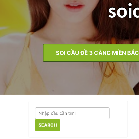
s
o
i
SOI CẦU ĐỀ 3 CÀNG MIỀN BẮ
SEARCH