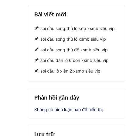
Bài viết mới
soi cầu song thủ lô kép xsmb siêu vip
soi cầu song thủ lô xsmb siêu vip
soi cầu song thủ đề xsmb siêu vip
soi cầu dàn lô 6 con xsmb siêu vip
soi cầu lô xiên 2 xsmb siêu vip
Phản hồi gần đây
Không có bình luận nào để hiển thị.
Lưu trữ