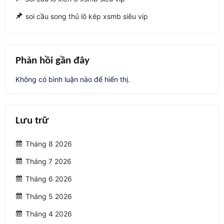
soi cầu song thủ lô kép xsmb siêu vip
Phản hồi gần đây
Không có bình luận nào để hiển thị.
Lưu trữ
Tháng 8 2026
Tháng 7 2026
Tháng 6 2026
Tháng 5 2026
Tháng 4 2026