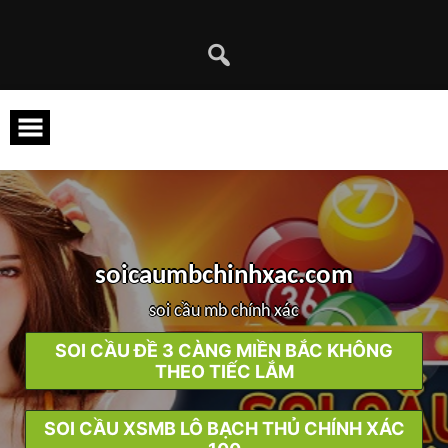
Skip
to
content
s
o
i
c
a
u
m
b
c
h
i
n
h
x
a
c
.
c
o
m
soi cầu mb chính xác
SOI CẦU ĐỀ 3 CÀNG MIỀN BẮC KHÔNG
THEO TIẾC LẮM
SOI CẦU XSMB LÔ BẠCH THỦ CHÍNH XÁC