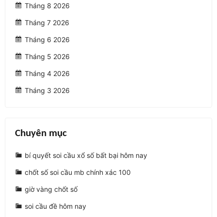
Tháng 8 2026
Tháng 7 2026
Tháng 6 2026
Tháng 5 2026
Tháng 4 2026
Tháng 3 2026
Chuyên mục
bí quyết soi cầu xổ số bất bại hôm nay
chốt số soi cầu mb chính xác 100
giờ vàng chốt số
soi cầu đề hôm nay