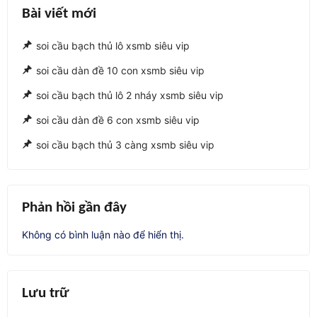
Bài viết mới
soi cầu bạch thủ lô xsmb siêu vip
soi cầu dàn đề 10 con xsmb siêu vip
soi cầu bạch thủ lô 2 nháy xsmb siêu vip
soi cầu dàn đề 6 con xsmb siêu vip
soi cầu bạch thủ 3 càng xsmb siêu vip
Phản hồi gần đây
Không có bình luận nào để hiển thị.
Lưu trữ