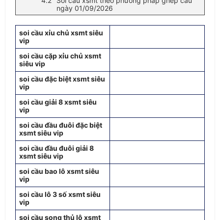
Soi cầu xsmt theo phương pháp ghép cầu
ngày 01/09/2026
soi cầu xỉu chủ xsmt siêu
vip
soi cầu cặp xỉu chủ xsmt
siêu vip
soi cầu đặc biệt xsmt siêu
vip
soi cầu giải 8 xsmt siêu
vip
soi cầu đầu đuôi đặc biệt
xsmt siêu vip
soi cầu đầu đuôi giải 8
xsmt siêu vip
soi cầu bao lô xsmt siêu
vip
soi cầu lô 3 số xsmt siêu
vip
soi cầu song thủ lô xsmt