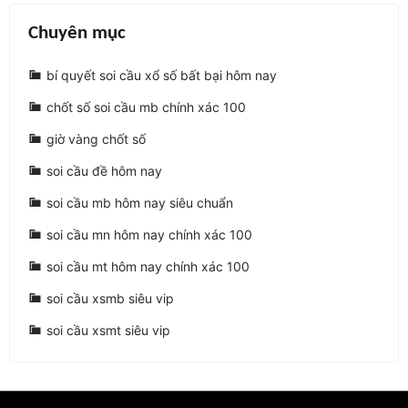
Chuyên mục
bí quyết soi cầu xổ số bất bại hôm nay
chốt số soi cầu mb chính xác 100
giờ vàng chốt số
soi cầu đề hôm nay
soi cầu mb hôm nay siêu chuẩn
soi cầu mn hôm nay chính xác 100
soi cầu mt hôm nay chính xác 100
soi cầu xsmb siêu vip
soi cầu xsmt siêu vip