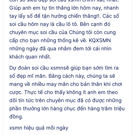
Giúp anh em tự tin thắng lớn hôm nay, nhanh
tay lấy số để tận hưởng chiến thắng!!. Các số
soi cầu hôm nay là cầu lô tô. Bên cạnh đó
chuyên mục soi cầu của Chúng tôi còn cung
cấp cho bạn những thống kê về. KQXSMN
những ngày đã qua nhằm đem tới cái nhìn
khách quan nhất.
Dự đoán soi cầu xsmnsẽ giúp bạn sớm tìm ra
số đẹp mĩ mãn. Bằng cách này, chúng ta sẽ
mang về nhiều may mắn cho bản thân khi chơi
cược. Thực tế cho thấy không ít anh em theo
dõi tin tức trên chuyên mục đã có được những
phần thưởng lớn hàng chục đến hàng trăm triệu
đồng.
xsmn hiệu quả mỗi ngày