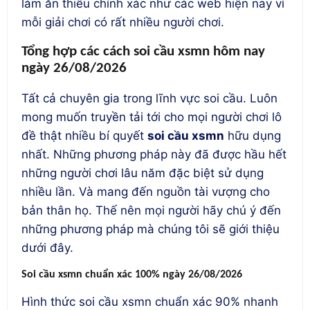
làm ăn thiếu chính xác như các web hiện nay vì
mỗi giải chơi có rất nhiều người chơi.
Tổng hợp các cách soi cầu xsmn hôm nay
ngày 26/08/2026
Tất cả chuyên gia trong lĩnh vực soi cầu. Luôn
mong muốn truyền tải tới cho mọi người chơi lô
đề thật nhiều bí quyết
soi cầu xsmn
hữu dụng
nhất. Những phương pháp này đã được hầu hết
những người chơi lâu năm đặc biệt sử dụng
nhiều lần. Và mang đến nguồn tài vượng cho
bản thân họ. Thế nên mọi người hãy chú ý đến
những phương pháp mà chúng tôi sẽ giới thiệu
dưới đây.
Soi cầu xsmn chuẩn xác 100% ngày 26/08/2026
Hình thức soi cầu xsmn chuẩn xác 90% nhanh