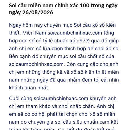
Soi cầu miền nam chính xác 100 trong ngày
ngày 26/08/2026
Ngày hôm nay chuyên mục Soi cầu xổ số kiến
thiết. Miền Nam soicaumbchinhxac.com tổng
hợp con số có tỷ lệ chuẩn xác 97% qua đó giúp
anh chị em có lựa chọn thích hợp để chơi xổ số.
Bên cạnh đó chuyên mục soi cầu chốt số của
soicaumbchinhxac.com. Còn cung cấp cho anh
chị em những thống kê về xổ số kiến thiết miền
nam những ngày đã qua nhằm đem tới cái nhìn
khách quan nhất.
Cuối cùng soicaumbchinhxac.com khuyên anh
chị em tham khảo và chơi chắc chắn. Anh chị
em sẽ có cơ hội phát tài chọn chơi xổ số miền
nam do chuyên gia soi cầu siêu chuẩn cam kết
trúng lớn hàng ngày. Chi tiết dự đoán kết quả