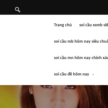
Skip
to
content
Trang chủ
soi cầu xsmb si
soi cầu mb hôm nay siêu chu
soi cầu mn hôm nay chính xá
soi cầu đề hôm nay