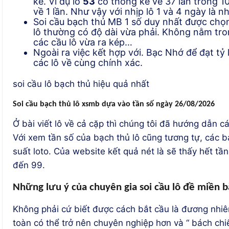
kê. Ví dụ lô
53
có thống kê về 37 lần trong 10
về 1 lần. Như vậy với nhịp lô 1 và 4 ngày là n
Soi cầu bạch thủ MB 1 số duy nhất được chọ
lô thường có độ dài vừa phải. Không nằm tron
các cầu lô vừa ra kép…
Ngoài ra việc kết hợp với. Bạc Nhớ để đạt tỷ
các lô về cùng chính xác.
soi cầu lô bạch thủ hiệu quả nhất
Soi cầu bạch thủ lô xsmb dựa vào tần số ngày 26/08/2026
Ở bài viết lô về cả cặp thì chúng tôi đã hướng dẫn c
Với xem tần số của bạch thủ lô cũng tương tự, các b
suất loto. Của website kết quả nét là sẽ thấy hết tầ
đến 99.
Những lưu ý của chuyên gia soi cầu lô đề miền 
Không phải cứ biết được cách bắt cầu là đương nhiê
toàn có thể trở nên chuyên nghiệp hơn và “ bách chi