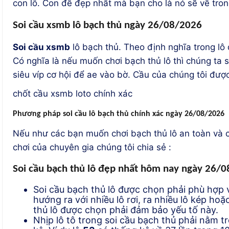
con lô. Con đề đẹp nhất mà bạn cho là nó sẽ về tro
Soi cầu xsmb lô bạch thủ ngày 26/08/2026
Soi cầu xsmb
lô bạch thủ. Theo định nghĩa trong lô 
Có nghĩa là nếu muốn chơi bạch thủ lô thì chúng ta 
siêu víp cơ hội để ae vào bờ. Cầu của chúng tôi được
chốt cầu xsmb loto chính xác
Phương pháp soi cầu lô bạch thủ chính xác ngày 26/08/2026
Nếu như các bạn muốn chơi bạch thủ lô an toàn và 
chơi của chuyên gia chúng tôi chia sẻ :
Soi cầu bạch thủ lô đẹp nhất hôm nay ngày 26/
Soi cầu bạch thủ lô được chọn phải phù hợp
hướng ra với nhiều lô rơi, ra nhiều lô kép ho
thủ lô được chọn phải đảm bảo yếu tố này.
Nhịp lô tô trong soi cầu bạch thủ phải nằm t