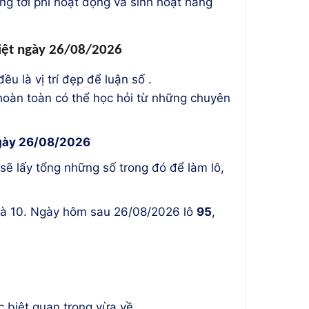
g tới phí hoạt động và sinh hoạt hàng
biệt ngày 26/08/2026
ều là vị trí đẹp để luận số .
hoàn toàn có thể học hỏi từ những chuyên
 ngày 26/08/2026
 sẽ lấy tổng những số trong đó để làm lô,
là 10. Ngày hôm sau 26/08/2026 lô
95
,
 biệt quan trọng vừa về .