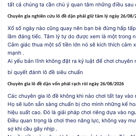
tất cả chúng ta cần chú ý quan tâm những điều sau 
Chuyên gia nghiên cứu lô đề dặn phải giữ tâm lý ngày 26/08/
Xổ số ngày nào cũng quay nên bạn bè đừng hấp tấp
lầm đáng tiếc. Tâm lý tự do được xem là một trong nh
Cảm giác thua một số tiền lớn nó sẽ kích thích cảm
mạnh .
Ai yếu bản lĩnh không đặt ra kỷ luật để chơi chuyên 
bí quyết đánh lô đề siêu chuẩn
Chuyên gia lô đề dặn vốn phải rạch ròi ngày 26/08/2026
Các chuyên gia lô đề không khi nào chơi tất tay vào
Họ sẽ luôn sẵn sàng chuẩn bị cho mình những kế h
hiệu suất cao. Đó là giải pháp chơi riêng dựa vào ng
Điều quan trọng là chơi theo năng lực, không vay mư
sợ khi cầu gãy nhịp .