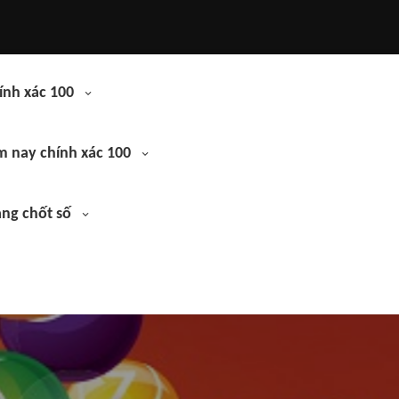
ính xác 100
m nay chính xác 100
àng chốt số