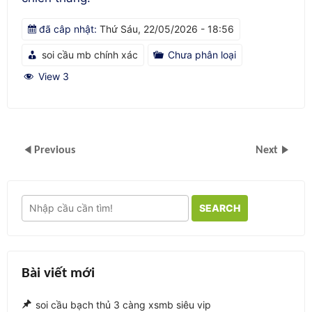
đã câp nhật:
Thứ Sáu, 22/05/2026 - 18:56
soi cầu mb chính xác
Chưa phân loại
View 3
Previous
Next
SEARCH
Bài viết mới
soi cầu bạch thủ 3 càng xsmb siêu vip