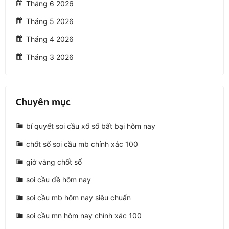
Tháng 6 2026
Tháng 5 2026
Tháng 4 2026
Tháng 3 2026
Chuyên mục
bí quyết soi cầu xổ số bất bại hôm nay
chốt số soi cầu mb chính xác 100
giờ vàng chốt số
soi cầu đề hôm nay
soi cầu mb hôm nay siêu chuẩn
soi cầu mn hôm nay chính xác 100