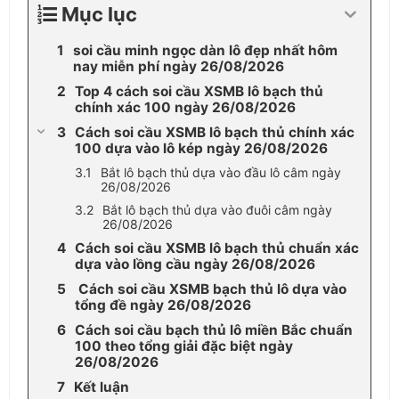
Mục lục
soi cầu minh ngọc dàn lô đẹp nhất hôm
nay miễn phí ngày 26/08/2026
Top 4 cách soi cầu XSMB lô bạch thủ
chính xác 100 ngày 26/08/2026
Cách soi cầu XSMB lô bạch thủ chính xác
100 dựa vào lô kép ngày 26/08/2026
Bắt lô bạch thủ dựa vào đầu lô câm ngày
26/08/2026
Bắt lô bạch thủ dựa vào đuôi câm ngày
26/08/2026
Cách soi cầu XSMB lô bạch thủ chuẩn xác
dựa vào lồng cầu ngày 26/08/2026
Cách soi cầu XSMB bạch thủ lô dựa vào
tổng đề ngày 26/08/2026
Cách soi cầu bạch thủ lô miền Bắc chuẩn
100 theo tổng giải đặc biệt ngày
26/08/2026
Kết luận