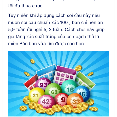
tối đa thua cược.
Tuy nhiên khi áp dụng cách soi cầu này nếu
muốn soi cầu chuẩn xác 100 , bạn chỉ nên ăn
5,9 tuần rồi nghỉ 5, 2 tuần. Cách chơi này giúp
gia tăng xác suất trúng của con bạch thủ lô
miền Bắc bạn vừa tìm được cao hơn.