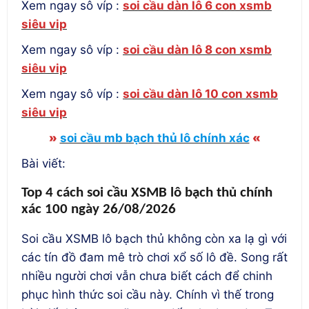
Xem ngay sô víp :
soi cầu dàn lô 6 con xsmb
siêu vip
Xem ngay sô víp :
soi cầu dàn lô 8 con xsmb
siêu vip
Xem ngay sô víp :
soi cầu dàn lô 10 con xsmb
siêu vip
»
soi cầu mb bạch thủ lô chính xác
«
Bài viết:
Top 4 cách soi cầu XSMB lô bạch thủ chính
xác 100 ngày 26/08/2026
Soi cầu XSMB lô bạch thủ không còn xa lạ gì với
các tín đồ đam mê trò chơi xổ số lô đề. Song rất
nhiều người chơi vẫn chưa biết cách để chinh
phục hình thức soi cầu này. Chính vì thế trong