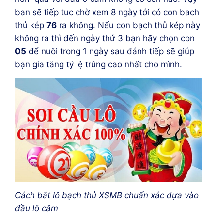
bạn sẽ tiếp tục chờ xem 8 ngày tới có con bạch
thủ kép
76
ra không. Nếu con bạch thủ kép này
không ra thì đến ngày thứ 3 bạn hãy chọn con
05
để nuôi trong 1 ngày sau đánh tiếp sẽ giúp
bạn gia tăng tỷ lệ trúng cao nhất cho mình.
Cách bắt lô bạch thủ XSMB chuẩn xác dựa vào
đầu lô câm