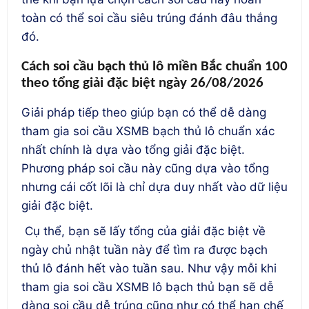
toàn có thể soi cầu siêu trúng đánh đâu thắng
đó.
Cách soi cầu bạch thủ lô miền Bắc chuẩn 100
theo tổng giải đặc biệt ngày 26/08/2026
Giải pháp tiếp theo giúp bạn có thể dễ dàng
tham gia soi cầu XSMB bạch thủ lô chuẩn xác
nhất chính là dựa vào tổng giải đặc biệt.
Phương pháp soi cầu này cũng dựa vào tổng
nhưng cái cốt lõi là chỉ dựa duy nhất vào dữ liệu
giải đặc biệt.
Cụ thể, bạn sẽ lấy tổng của giải đặc biệt về
ngày chủ nhật tuần này để tìm ra được bạch
thủ lô đánh hết vào tuần sau. Như vậy mỗi khi
tham gia soi cầu XSMB lô bạch thủ bạn sẽ dễ
dàng soi cầu dễ trúng cũng như có thể hạn chế