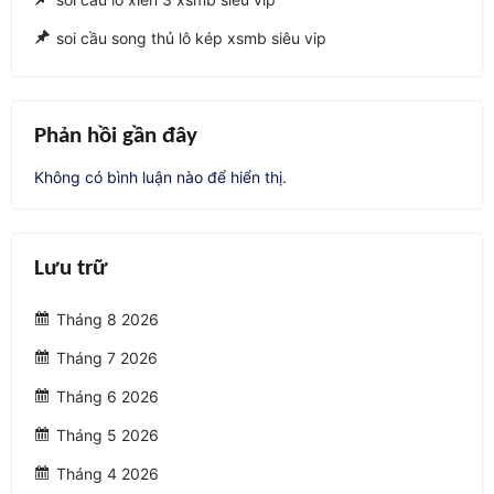
soi cầu song thủ lô kép xsmb siêu vip
Phản hồi gần đây
Không có bình luận nào để hiển thị.
Lưu trữ
Tháng 8 2026
Tháng 7 2026
Tháng 6 2026
Tháng 5 2026
Tháng 4 2026