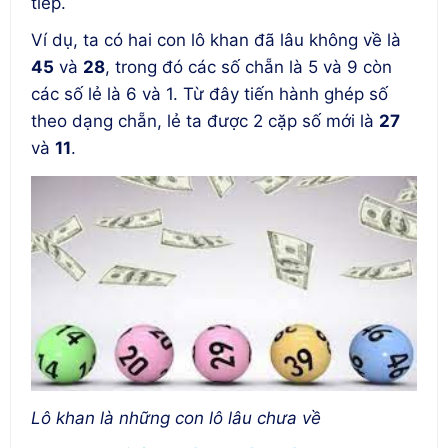
tiếp.
Ví dụ, ta có hai con lô khan đã lâu không về là
45
và
28
, trong đó các số chẵn là 5 và 9 còn
các số lẻ là 6 và 1. Từ đây tiến hành ghép số
theo dạng chẵn, lẻ ta được 2 cặp số mới là
27
và
11
.
Lô khan là những con lô lâu chưa về