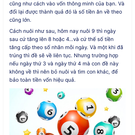
cũng như cách vào vốn thông minh của bạn. Và
đổi lại được thành quả đó là số tiền ăn về theo
cũng lớn.
Cách nuôi như sau, hôm nay nuôi 9 thì ngày
sau cứ tăng lên 8 hoặc 4…và cứ thế số tiền
tăng cấp theo số nhân mỗi ngày. Và một khi đã
trúng thì đề sẽ về liên tục. Nhưng trường hợp
nếu ngày thứ 3 và ngày thứ 4 mà con đề này
không về thì nên bỏ nuôi và tìm con khác, để
bảo toàn tiền vốn hiệu quả.