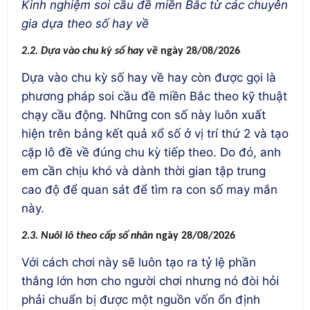
Kinh nghiệm soi cầu đề miền Bắc từ các chuyên
gia dựa theo số hay về
2.2. Dựa vào chu kỳ số hay về
ngày 28/08/2026
Dựa vào chu kỳ số hay về hay còn được gọi là
phương pháp soi cầu đề miền Bắc theo kỹ thuật
chạy cầu động. Những con số này luôn xuất
hiện trên bảng kết quả xổ số ở vị trí thứ 2 và tạo
cặp lô đề về đúng chu kỳ tiếp theo. Do đó, anh
em cần chịu khó và dành thời gian tập trung
cao độ để quan sát để tìm ra con số may mắn
này.
2.3. Nuôi lô theo cấp số nhân
ngày 28/08/2026
Với cách chơi này sẽ luôn tạo ra tỷ lệ phần
thắng lớn hơn cho người chơi nhưng nó đòi hỏi
phải chuẩn bị được một nguồn vốn ổn định