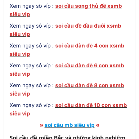
Xem ngay sô víp :
soi cầu song thủ đề xsmb
siêu vip
Xem ngay sô víp :
soi cầu đề đầu đuôi xsmb
siêu vip
Xem ngay sô víp :
soi cầu dàn đề 4 con xsmb
siêu vip
Xem ngay sô víp :
soi cầu dàn đề 6 con xsmb
siêu vip
Xem ngay sô víp :
soi cầu dàn đề 8 con xsmb
siêu vip
Xem ngay sô víp :
soi cầu dàn đề 10 con xsmb
siêu vip
»
soi cầu mb siêu víp
«
Soi cầu đề miền Bắc và những kinh nghiệm