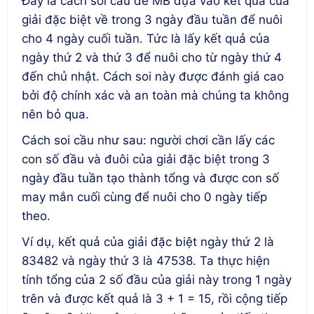
Đây là cách soi cầu đề MB dựa vào kết quả của
giải đặc biệt về trong 3 ngày đầu tuần để nuôi
cho 4 ngày cuối tuần. Tức là lấy kết quả của
ngày thứ 2 và thứ 3 để nuôi cho từ ngày thứ 4
đến chủ nhật. Cách soi này được đánh giá cao
bởi độ chính xác và an toàn mà chúng ta không
nên bỏ qua.
Cách soi cầu như sau: người chơi cần lấy các
con số đầu và đuôi của giải đặc biệt trong 3
ngày đầu tuần tạo thành tổng và được con số
may mắn cuối cùng để nuôi cho 0 ngày tiếp
theo.
Ví dụ, kết quả của giải đặc biệt ngày thứ 2 là
83482 và ngày thứ 3 là 47538. Ta thực hiện
tính tổng của 2 số đầu của giải này trong 1 ngày
trên và được kết quả là 3 + 1 = 15, rồi cộng tiếp