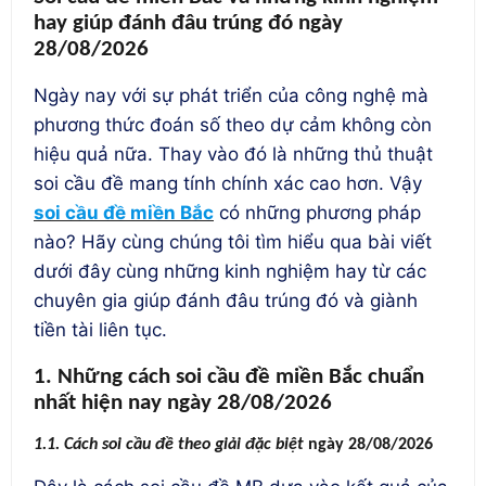
hay giúp đánh đâu trúng đó ngày
28/08/2026
Ngày nay với sự phát triển của công nghệ mà
phương thức đoán số theo dự cảm không còn
hiệu quả nữa. Thay vào đó là những thủ thuật
soi cầu đề mang tính chính xác cao hơn. Vậy
soi cầu đề miền Bắc
có những phương pháp
nào? Hãy cùng chúng tôi tìm hiểu qua bài viết
dưới đây cùng những kinh nghiệm hay từ các
chuyên gia giúp đánh đâu trúng đó và giành
tiền tài liên tục.
1. Những cách soi cầu đề miền Bắc chuẩn
nhất hiện nay ngày 28/08/2026
1.1. Cách soi cầu đề theo giải đặc biệt
ngày 28/08/2026