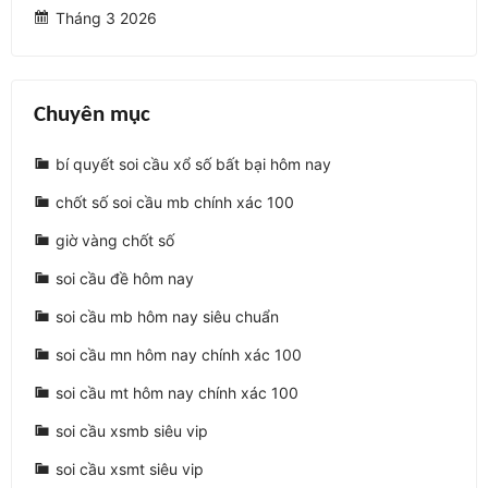
Tháng 3 2026
Chuyên mục
bí quyết soi cầu xổ số bất bại hôm nay
chốt số soi cầu mb chính xác 100
giờ vàng chốt số
soi cầu đề hôm nay
soi cầu mb hôm nay siêu chuẩn
soi cầu mn hôm nay chính xác 100
soi cầu mt hôm nay chính xác 100
soi cầu xsmb siêu vip
soi cầu xsmt siêu vip