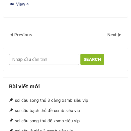
View 4
Previous
Next
SEARCH
Bài viết mới
soi cầu song thủ 3 càng xsmb siêu vip
soi cầu bạch thủ đề xsmb siêu vip
soi cầu song thủ đề xsmb siêu vip
soi cầu lô xiên 3 xsmb siêu vip