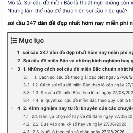
Mô tả: Soi cầu đề miền Bắc là thuật ngữ không còn xa
Nhưng làm thế nào để thực hiện soi cầu hiệu quả?
soi cầu 247 dàn đề đẹp nhất hôm nay miễn phí 
Mục lục
soi cầu 247 dàn đề đẹp nhất hôm nay miễn phí 
Soi cầu đề miền Bắc và những kinh nghiệm hay 
1. Những cách soi cầu đề miền Bắc chuẩn nhất 
1.1. Cách soi cầu đề theo giải đặc biệt ngày 27/08/
1.2. Cách soi cầu đề miền Bắc theo lô kép ngày 27
1.3. Soi cầu đề miền Bắc theo lô rơi ngày 27/08/20
1.4. Bí quyết soi cầu đề miền Bắc theo quy luật lô
2. Kinh nghiệm hay từ lời khuyên của các chuyê
2.1. Nên lựa chọn số hay về để đánh ngày 27/08/2
2.2. Dựa vào chu kỳ số hay về ngày 27/08/2026
2.3. Nuôi lô theo cấp số nhân ngày 27/08/2026