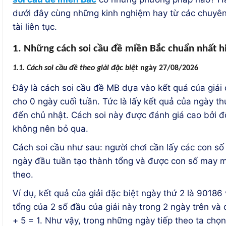
dưới đây cùng những kinh nghiệm hay từ các chuyên 
tài liên tục.
1. Những cách soi cầu đề miền Bắc chuẩn nhất 
1.1. Cách soi cầu đề theo giải đặc biệt
ngày 27/08/2026
Đây là cách soi cầu đề MB dựa vào kết quả của giải 
cho 0 ngày cuối tuần. Tức là lấy kết quả của ngày th
đến chủ nhật. Cách soi này được đánh giá cao bởi đ
không nên bỏ qua.
Cách soi cầu như sau: người chơi cần lấy các con số 
ngày đầu tuần tạo thành tổng và được con số may m
theo.
Ví dụ, kết quả của giải đặc biệt ngày thứ 2 là 90186
tổng của 2 số đầu của giải này trong 2 ngày trên và đ
+ 5 = 1. Như vậy, trong những ngày tiếp theo ta chọ