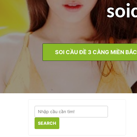
s
o
i
SOI CẦU ĐỀ 3 CÀNG MIỀN BẮ
SEARCH