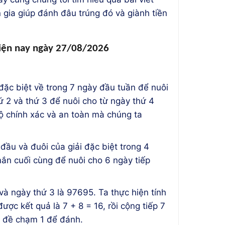
gia giúp đánh đâu trúng đó và giành tiền
hiện nay ngày 27/08/2026
đặc biệt về trong 7 ngày đầu tuần để nuôi
ứ 2 và thứ 3 để nuôi cho từ ngày thứ 4
ộ chính xác và an toàn mà chúng ta
đầu và đuôi của giải đặc biệt trong 4
ắn cuối cùng để nuôi cho 6 ngày tiếp
 và ngày thứ 3 là 97695. Ta thực hiện tính
ược kết quả là 7 + 8 = 16, rồi cộng tiếp 7
n đề chạm 1 để đánh.