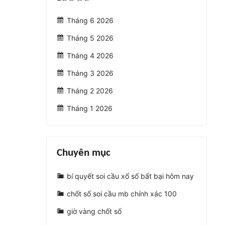
Tháng 6 2026
Tháng 5 2026
Tháng 4 2026
Tháng 3 2026
Tháng 2 2026
Tháng 1 2026
Chuyên mục
bí quyết soi cầu xổ số bất bại hôm nay
chốt số soi cầu mb chính xác 100
giờ vàng chốt số