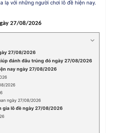
 lạ với những người chơi lô đề hiện nay.
ngày 27/08/2026
ngày 27/08/2026
giúp đánh đâu trúng đó ngày 27/08/2026
hiện nay ngày 27/08/2026
2026
/08/2026
26
 khan ngày 27/08/2026
n gia lô đề ngày 27/08/2026
026