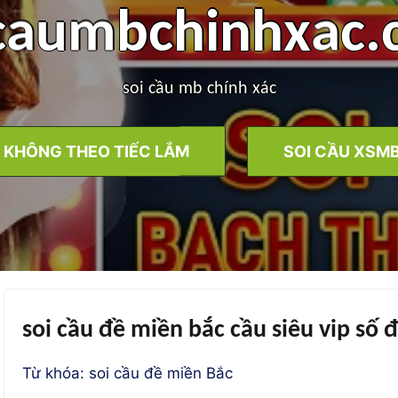
c
a
u
m
b
c
h
i
n
h
x
a
c
.
soi cầu mb chính xác
C KHÔNG THEO TIẾC LẮM
SOI CẦU XSMB
soi cầu đề miền bắc cầu siêu vip số
Từ khóa: soi cầu đề miền Bắc