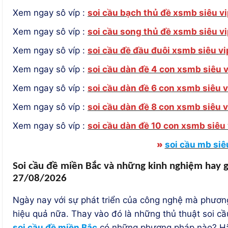
Xem ngay sô víp :
soi cầu bạch thủ đề xsmb siêu v
Xem ngay sô víp :
soi cầu song thủ đề xsmb siêu v
Xem ngay sô víp :
soi cầu đề đầu đuôi xsmb siêu vi
Xem ngay sô víp :
soi cầu dàn đề 4 con xsmb siêu v
Xem ngay sô víp :
soi cầu dàn đề 6 con xsmb siêu v
Xem ngay sô víp :
soi cầu dàn đề 8 con xsmb siêu v
Xem ngay sô víp :
soi cầu dàn đề 10 con xsmb siêu 
»
soi cầu mb siê
Soi cầu đề miền Bắc và những kinh nghiệm hay 
27/08/2026
Ngày nay với sự phát triển của công nghệ mà phươ
hiệu quả nữa. Thay vào đó là những thủ thuật soi c
soi cầu đề miền Bắc
có những phương pháp nào? Hãy 