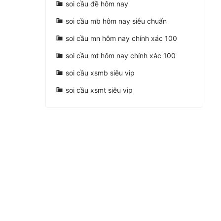
soi cầu đề hôm nay
soi cầu mb hôm nay siêu chuẩn
soi cầu mn hôm nay chính xác 100
soi cầu mt hôm nay chính xác 100
soi cầu xsmb siêu vip
soi cầu xsmt siêu vip