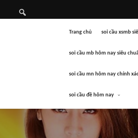
Skip
to
content
Trang chủ
soi cầu xsmb si
soi cầu mb hôm nay siêu chu
soi cầu mn hôm nay chính xá
soi cầu đề hôm nay