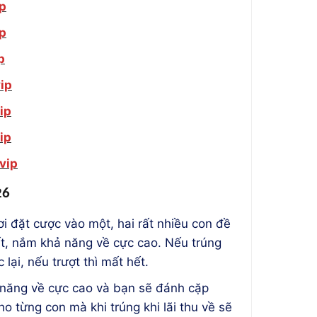
ip
ip
p
ip
ip
ip
vip
26
i đặt cược vào một, hai rất nhiều con đề
ất, nắm khả năng về cực cao. Nếu trúng
 lại, nếu trượt thì mất hết.
năng về cực cao và bạn sẽ đánh cặp
ho từng con mà khi trúng khi lãi thu về sẽ