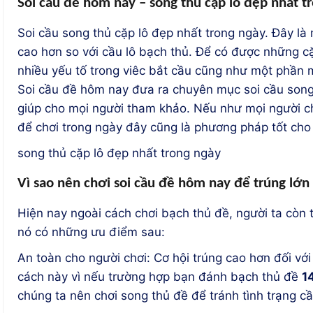
Soi cầu đề hôm nay – song thủ cặp lô đẹp nhất 
Soi cầu song thủ cặp lô đẹp nhất trong ngày. Đây là
cao hơn so với cầu lô bạch thủ. Để có được những c
nhiều yếu tố trong viêc bắt cầu cũng như một phần 
Soi cầu đề hôm nay đưa ra chuyên mục soi cầu song
giúp cho mọi người tham khảo. Nếu như mọi người c
để chơi trong ngày đây cũng là phương pháp tốt cho
song thủ cặp lô đẹp nhất trong ngày
Vì sao nên chơi soi cầu đề hôm nay để trúng lớ
Hiện nay ngoài cách chơi bạch thủ đề, người ta còn
nó có những ưu điểm sau:
An toàn cho người chơi: Cơ hội trúng cao hơn đối với
cách này vì nếu trường hợp bạn đánh bạch thủ đề
1
chúng ta nên chơi song thủ đề để tránh tình trạng cầ