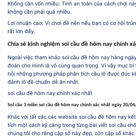
Không cần vốn nhiều: Tính an toàn của cách chơi nà
không cần phải quá nhiều.
Lợi nhuận cao: Vì chơi đề nên nếu bạn có cơ hội trún
rất lớn đấy.
Chia sẻ kinh nghiệm soi cầu đề hôm nay chính x
Ngoài việc tham khảo soi cầu đề hôm nay hàng ngày 
đoán cho mình là vô cùng quan trọng. Vì vậy mục bí 
hỏi những phương pháp phân tích cầu lô được đúc kế
đánh lô đề chuẩn dễ ăn nhất.
soi cầu đề hôm nay chính xác nhất
Soi cầu 3 miền soi cầu đề hôm nay chính xác nhất ngày 20/04
Khác với tất các các website soi cầu đề hôm nay kết
tích một cách kỹ càng trong từng bài viết soi cầu chố
chúng tôi cho rằng cặp số này đẹp, còn cặp số khác