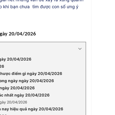
o khi bạn chưa tìm được con số ưng ý
ngày 20/04/2026
ngày 20/04/2026
026
 nhược điểm gì ngày 20/04/2026
 trong ngày ngày 20/04/2026
n ngày 20/04/2026
xác nhất ngày 20/04/2026
 ngày 20/04/2026
m nay hiệu quả ngày 20/04/2026