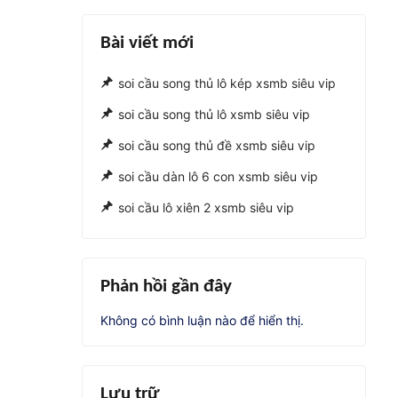
Bài viết mới
soi cầu song thủ lô kép xsmb siêu vip
soi cầu song thủ lô xsmb siêu vip
soi cầu song thủ đề xsmb siêu vip
soi cầu dàn lô 6 con xsmb siêu vip
soi cầu lô xiên 2 xsmb siêu vip
Phản hồi gần đây
Không có bình luận nào để hiển thị.
Lưu trữ