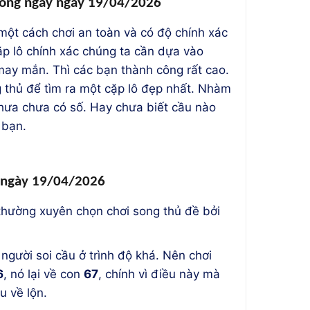
trong ngày ngày 19/04/2026
 một cách chơi an toàn và có độ chính xác
ặp lô chính xác chúng ta cần dựa vào
may mắn. Thì các bạn thành công rất cao.
 thủ để tìm ra một cặp lô đẹp nhất. Nhàm
hưa chưa có số. Hay chưa biết cầu nào
 bạn.
n ngày 19/04/2026
 thường xuyên chọn chơi song thủ đề bởi
 người soi cầu ở trình độ khá. Nên chơi
6
, nó lại về con
67
, chính vì điều này mà
u về lộn.