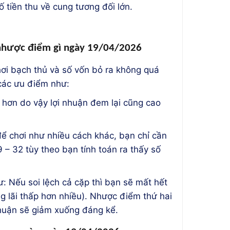
ố tiền thu về cung tương đối lớn.
 nhược điểm gì ngày 19/04/2026
hơi bạch thủ và số vốn bỏ ra không quá
 các ưu điểm như:
n hơn do vậy lợi nhuận đem lại cũng cao
để chơi như nhiều cách khác, bạn chỉ cần
9 – 32 tùy theo bạn tính toán ra thấy số
: Nếu soi lệch cả cặp thì bạn sẽ mất hết
ng lãi thấp hơn nhiều). Nhược điểm thứ hai
 nhuận sẽ giảm xuống đáng kể.