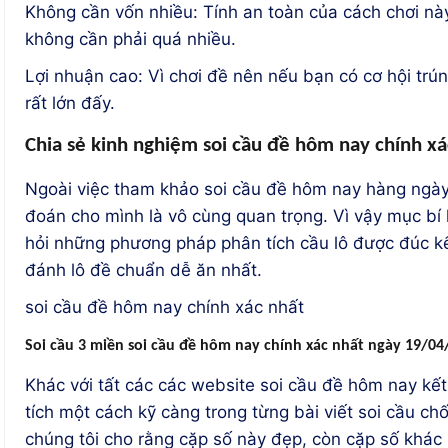
Không cần vốn nhiều: Tính an toàn của cách chơi nà
không cần phải quá nhiều.
Lợi nhuận cao: Vì chơi đề nên nếu bạn có cơ hội trún
rất lớn đấy.
Chia sẻ kinh nghiệm soi cầu đề hôm nay chính x
Ngoài việc tham khảo soi cầu đề hôm nay hàng ngày 
đoán cho mình là vô cùng quan trọng. Vì vậy mục bí 
hỏi những phương pháp phân tích cầu lô được đúc kế
đánh lô đề chuẩn dễ ăn nhất.
soi cầu đề hôm nay chính xác nhất
Soi cầu 3 miền soi cầu đề hôm nay chính xác nhất ngày 19/04
Khác với tất các các website soi cầu đề hôm nay kết
tích một cách kỹ càng trong từng bài viết soi cầu chố
chúng tôi cho rằng cặp số này đẹp, còn cặp số khác