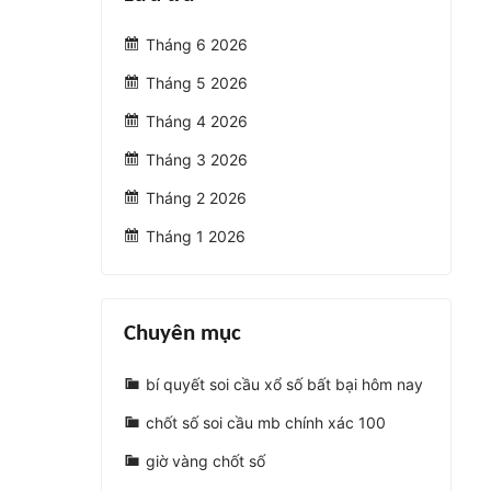
Tháng 6 2026
Tháng 5 2026
Tháng 4 2026
Tháng 3 2026
Tháng 2 2026
Tháng 1 2026
Chuyên mục
bí quyết soi cầu xổ số bất bại hôm nay
chốt số soi cầu mb chính xác 100
giờ vàng chốt số