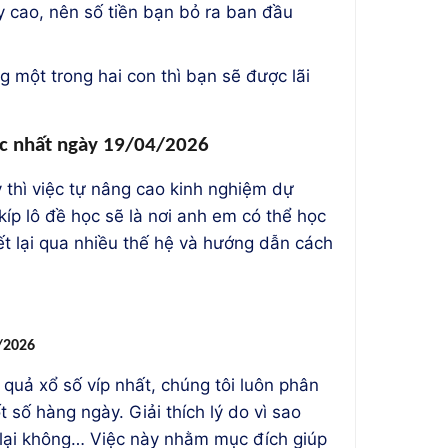
y cao, nên số tiền bạn bỏ ra ban đầu
g một trong hai con thì bạn sẽ được lãi
ác nhất ngày 19/04/2026
thì việc tự nâng cao kinh nghiệm dự
kíp lô đề học sẽ là nơi anh em có thể học
t lại qua nhiều thế hệ và hướng dẫn cách
/2026
 quả xổ số víp nhất, chúng tôi luôn phân
t số hàng ngày. Giải thích lý do vì sao
 lại không… Việc này nhằm mục đích giúp