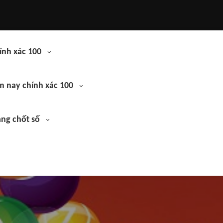
ính xác 100
m nay chính xác 100
àng chốt số