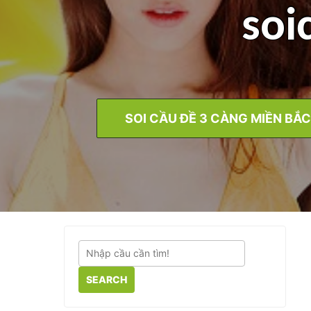
s
o
i
SOI CẦU ĐỀ 3 CÀNG MIỀN BẮ
SEARCH