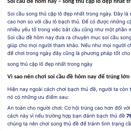
Soi cầu đề hôm nay – song thủ cặp lô đẹp nhất 
Soi cầu song thủ cặp lô đẹp nhất trong ngày. Đây là
cao hơn so với cầu lô bạch thủ. Để có được những c
nhiều yếu tố trong viêc bắt cầu cũng như một phần 
Soi cầu đề hôm nay đưa ra chuyên mục soi cầu song
giúp cho mọi người tham khảo. Nếu như mọi người c
để chơi trong ngày đây cũng là phương pháp tốt cho
song thủ cặp lô đẹp nhất trong ngày
Vì sao nên chơi soi cầu đề hôm nay để trúng lớ
Hiện nay ngoài cách chơi bạch thủ đề, người ta còn
nó có những ưu điểm sau:
An toàn cho người chơi: Cơ hội trúng cao hơn đối với
cách này vì nếu trường hợp bạn đánh bạch thủ đề
7
chúng ta nên chơi song thủ đề để tránh tình trạng cầ