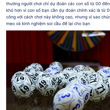
thường người chơi chỉ dự đoán các con số từ 00 đến 
khó hơn vi con số bạn cần dự đoán chính xác là từ 0
công với cách chơi này không cao, nhưng vì sao chún
mẹo và kinh nghiệm soi cầu để lại cho bạn