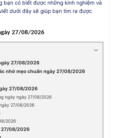
ng bạn có biết được những kinh nghiệm và
viết dưới đây sẽ giúp bạn tìm ra được
 ngày 27/08/2026
 ngày 27/08/2026
 xác nhờ mẹo chuẩn ngày 27/08/2026
 ngày 27/08/2026
rong ngày ngày 27/08/2026
7 ngày 27/08/2026
6
/08/2026
y 27/08/2026
6