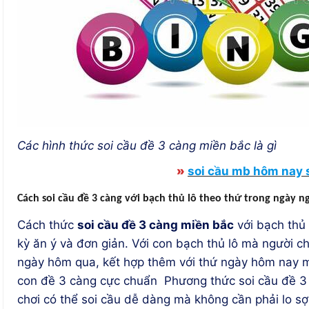
Các hình thức soi cầu đề 3 càng miền bắc là gì
»
soi cầu mb hôm nay 
Cách soi cầu đề 3 càng với bạch thủ lô theo thứ trong ngày 
Cách thức
soi cầu đề 3 càng miền bắc
với bạch thủ 
kỳ ăn ý và đơn giản. Với con bạch thủ lô mà người ch
ngày hôm qua, kết hợp thêm với thứ ngày hôm nay m
con đề 3 càng cực chuẩn Phương thức soi cầu đề 3 
chơi có thể soi cầu dễ dàng mà không cần phải lo sợ