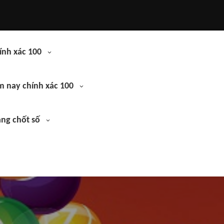
ính xác 100
m nay chính xác 100
àng chốt số