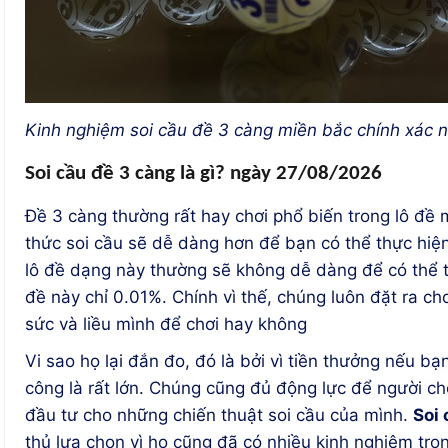
Kinh nghiệm soi cầu đề 3 càng miền bắc chính xác
Soi cầu đề 3 càng là gì? ngày 27/08/2026
Đề 3 càng thường rất hay chơi phổ biến trong lô đề
thức soi cầu sẽ dễ dàng hơn để bạn có thể thực hiện.
lô đề dạng này thường sẽ không dễ dàng để có thể t
đề này chỉ 0.01%. Chính vì thế, chúng luôn đặt ra ch
sức và liều mình để chơi hay không
Vi sao họ lại đắn đo, đó là bởi vì tiền thưởng nếu bạ
công là rất lớn. Chúng cũng đủ động lực để người chơ
đầu tư cho những chiến thuật soi cầu của mình.
Soi
thủ lựa chọn vì họ cũng đã có nhiều kinh nghiệm tro