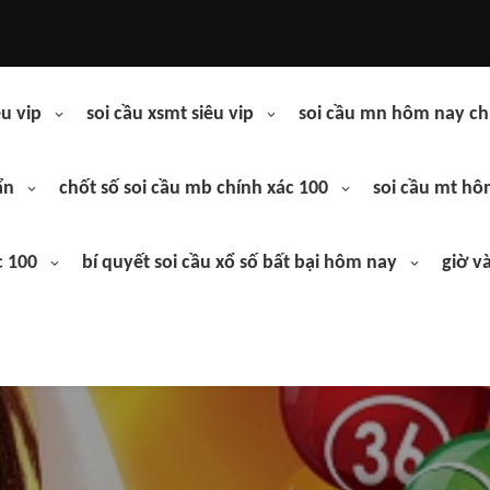
êu vip
soi cầu xsmt siêu vip
soi cầu mn hôm nay ch
ẩn
chốt số soi cầu mb chính xác 100
soi cầu mt hô
c 100
bí quyết soi cầu xổ số bất bại hôm nay
giờ v