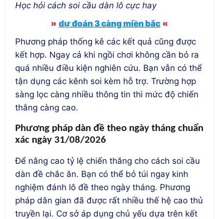
Học hỏi cách soi cầu dàn lô cực hay
»
dự đoán 3 càng miền bắc
«
Phương pháp thống kê các kết quả cũng được
kết hợp. Ngay cả khi ngồi chơi không cần bỏ ra
quá nhiều điều kiện nghiên cứu. Bạn vẫn có thể
tận dụng các kênh soi kèm hỗ trợ. Trường hợp
sàng lọc càng nhiều thông tin thì mức độ chiến
thắng càng cao.
Phương pháp dàn đề theo ngày tháng chuẩn
xác ngày 31/08/2026
Để nâng cao tỷ lệ chiến thắng cho cách soi cầu
dàn đề chắc ăn. Bạn có thể bỏ túi ngay kinh
nghiệm đánh lô đề theo ngày tháng. Phương
pháp dân gian đã được rất nhiều thế hệ cao thủ
truyền lại. Cơ sở áp dụng chủ yếu dựa trên kết