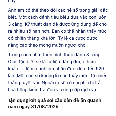
này.
Anh em có thể theo dõi các hệ số trong giải đặc
biệt. Một cách đánh tiêu biểu dựa vào con luôn
3 càng. Kỹ thuật dàn đề được ứng dụng để cho
ra nhiều số hạn hơn. Bạn có thể nhận thấy mức
độ chiến thắng khá lớn. Tỷ lệ cá cược được
nâng cao theo mong muốn người chơi.
Trong cách phát triển hình thức đánh 3 càng.
Giải đặc biệt sẽ là tư liệu đáng được tham
khảo. Tỉ lệ mà anh em nhận được lên đến 929
lần. Một con số khổng lồ cho thấy mức độ chiến
thắng tuyệt vời. Ngoài ra sẽ có chi phí chi trả
hoa hồng kiểm tra đơn vị cung cấp dịch vụ.
Tận dụng kết quả soi cầu dàn đề ăn quanh
năm ngày 31/08/2026