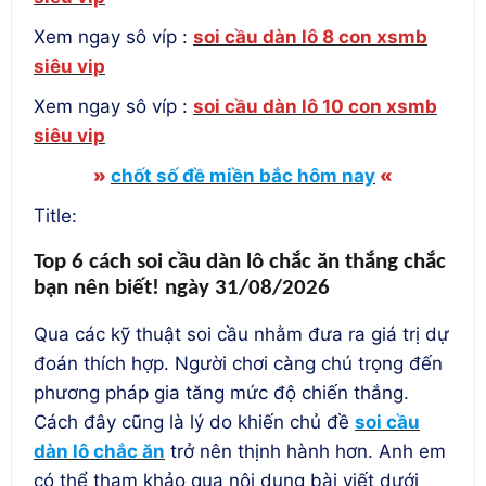
Xem ngay sô víp :
soi cầu dàn lô 8 con xsmb
siêu vip
Xem ngay sô víp :
soi cầu dàn lô 10 con xsmb
siêu vip
»
chốt số đề miền bắc hôm nay
«
Title:
Top 6 cách soi cầu dàn lô chắc ăn thắng chắc
bạn nên biết! ngày 31/08/2026
Qua các kỹ thuật soi cầu nhằm đưa ra giá trị dự
đoán thích hợp. Người chơi càng chú trọng đến
phương pháp gia tăng mức độ chiến thắng.
Cách đây cũng là lý do khiến chủ đề
soi cầu
dàn lô chắc ăn
trở nên thịnh hành hơn. Anh em
có thể tham khảo qua nội dung bài viết dưới