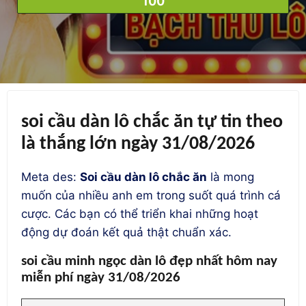
100
soi cầu dàn lô chắc ăn tự tin theo
là thắng lớn ngày 31/08/2026
Meta des:
Soi cầu dàn lô chắc ăn
là mong
muốn của nhiều anh em trong suốt quá trình cá
cược. Các bạn có thể triển khai những hoạt
động dự đoán kết quả thật chuẩn xác.
soi cầu minh ngọc dàn lô đẹp nhất hôm nay
miễn phí ngày 31/08/2026