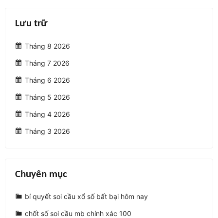
Lưu trữ
Tháng 8 2026
Tháng 7 2026
Tháng 6 2026
Tháng 5 2026
Tháng 4 2026
Tháng 3 2026
Chuyên mục
bí quyết soi cầu xổ số bất bại hôm nay
chốt số soi cầu mb chính xác 100