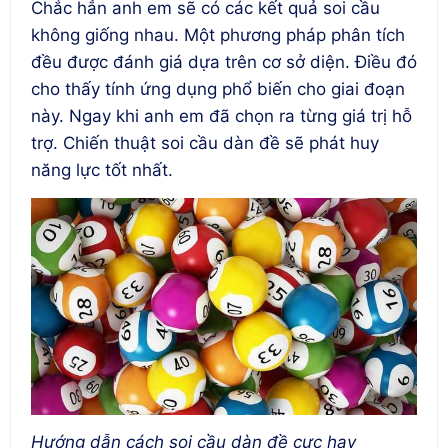
Chắc hẳn anh em sẽ có các kết quả soi cầu
không giống nhau. Một phương pháp phân tích
đều được đánh giá dựa trên cơ sở diện. Điều đó
cho thấy tính ứng dụng phổ biến cho giai đoạn
này. Ngay khi anh em đã chọn ra từng giá trị hỗ
trợ. Chiến thuật soi cầu dàn đề sẽ phát huy
năng lực tốt nhất.
Hướng dẫn cách soi cầu dàn đề cực hay