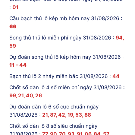
:
01
Cầu bạch thủ lô kép mb hôm nay 31/08/2026 :
66
Song thủ thủ lô miễn phí ngày 31/08/2026 :
94,
59
Dự đoán song thủ lô kép hôm nay 31/08/2026 :
11 – 44
Bạch thủ lô 2 nháy miền bắc 31/08/2026 :
44
Chốt số dàn lô 4 số miễn phí ngày 31/08/2026 :
99, 21, 40, 26
Dự đoán dàn lô 6 số cực chuẩn ngày
31/08/2026 :
21, 87, 42, 19, 53, 88
Chốt số dàn lô 8 số siêu chuẩn ngày
31/08/2026 :
77, 90, 70, 93, 91, 06, 84, 57