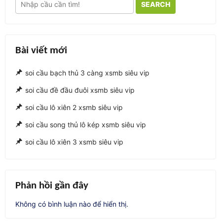
SEARCH
Bài viết mới
soi cầu bạch thủ 3 càng xsmb siêu vip
soi cầu đề đầu đuôi xsmb siêu vip
soi cầu lô xiên 2 xsmb siêu vip
soi cầu song thủ lô kép xsmb siêu vip
soi cầu lô xiên 3 xsmb siêu vip
Phản hồi gần đây
Không có bình luận nào để hiển thị.