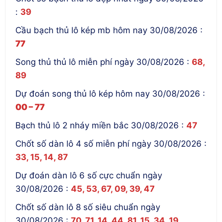
:
39
Cầu bạch thủ lô kép mb hôm nay 30/08/2026 :
77
Song thủ thủ lô miễn phí ngày 30/08/2026 :
68,
89
Dự đoán song thủ lô kép hôm nay 30/08/2026 :
00 – 77
Bạch thủ lô 2 nháy miền bắc 30/08/2026 :
47
Chốt số dàn lô 4 số miễn phí ngày 30/08/2026 :
33, 15, 14, 87
Dự đoán dàn lô 6 số cực chuẩn ngày
30/08/2026 :
45, 53, 67, 09, 39, 47
Chốt số dàn lô 8 số siêu chuẩn ngày
30/08/2026 :
70, 71, 14, 44, 81, 15, 34, 19