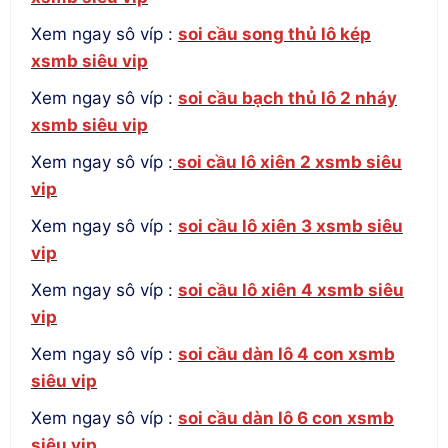
Xem ngay sô víp :
soi cầu song thủ lô kép
xsmb siêu vip
Xem ngay sô víp :
soi cầu bạch thủ lô 2 nháy
xsmb siêu vip
Xem ngay sô víp :
soi cầu lô xiên 2 xsmb siêu
vip
Xem ngay sô víp :
soi cầu lô xiên 3 xsmb siêu
vip
Xem ngay sô víp :
soi cầu lô xiên 4 xsmb siêu
vip
Xem ngay sô víp :
soi cầu dàn lô 4 con xsmb
siêu vip
Xem ngay sô víp :
soi cầu dàn lô 6 con xsmb
siêu vip