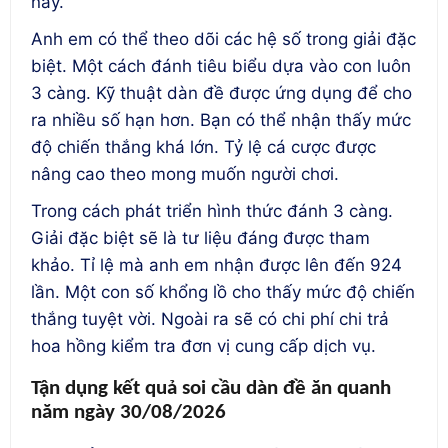
này.
Anh em có thể theo dõi các hệ số trong giải đặc
biệt. Một cách đánh tiêu biểu dựa vào con luôn
3 càng. Kỹ thuật dàn đề được ứng dụng để cho
ra nhiều số hạn hơn. Bạn có thể nhận thấy mức
độ chiến thắng khá lớn. Tỷ lệ cá cược được
nâng cao theo mong muốn người chơi.
Trong cách phát triển hình thức đánh 3 càng.
Giải đặc biệt sẽ là tư liệu đáng được tham
khảo. Tỉ lệ mà anh em nhận được lên đến 924
lần. Một con số khổng lồ cho thấy mức độ chiến
thắng tuyệt vời. Ngoài ra sẽ có chi phí chi trả
hoa hồng kiểm tra đơn vị cung cấp dịch vụ.
Tận dụng kết quả soi cầu dàn đề ăn quanh
năm ngày 30/08/2026