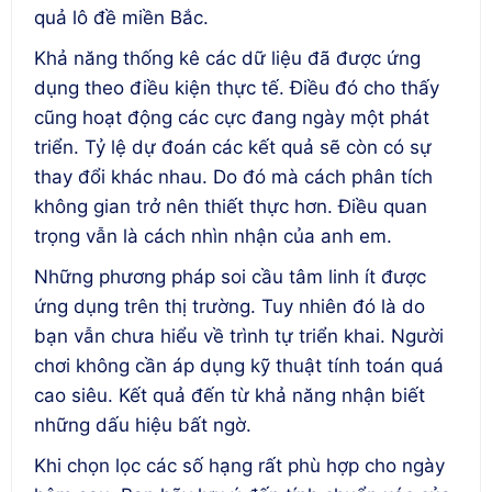
quả lô đề miền Bắc.
Khả năng thống kê các dữ liệu đã được ứng
dụng theo điều kiện thực tế. Điều đó cho thấy
cũng hoạt động các cực đang ngày một phát
triển. Tỷ lệ dự đoán các kết quả sẽ còn có sự
thay đổi khác nhau. Do đó mà cách phân tích
không gian trở nên thiết thực hơn. Điều quan
trọng vẫn là cách nhìn nhận của anh em.
Những phương pháp soi cầu tâm linh ít được
ứng dụng trên thị trường. Tuy nhiên đó là do
bạn vẫn chưa hiểu về trình tự triển khai. Người
chơi không cần áp dụng kỹ thuật tính toán quá
cao siêu. Kết quả đến từ khả năng nhận biết
những dấu hiệu bất ngờ.
Khi chọn lọc các số hạng rất phù hợp cho ngày