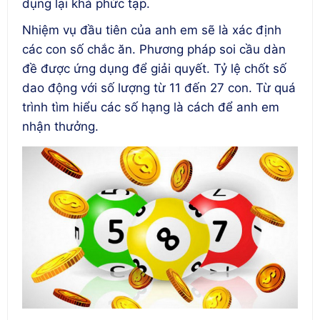
dụng lại khá phức tạp.
Nhiệm vụ đầu tiên của anh em sẽ là xác định
các con số chắc ăn. Phương pháp soi cầu dàn
đề được ứng dụng để giải quyết. Tỷ lệ chốt số
dao động với số lượng từ 11 đến 27 con. Từ quá
trình tìm hiểu các số hạng là cách để anh em
nhận thưởng.