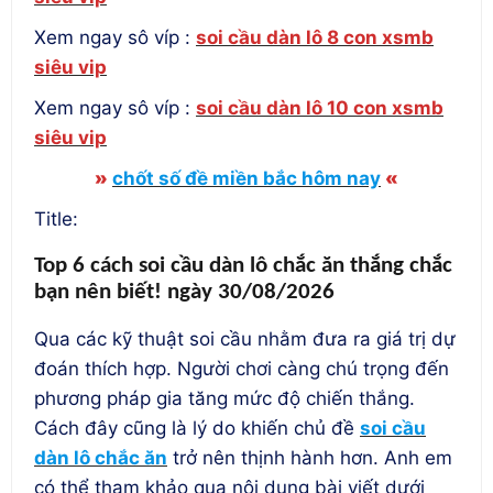
Xem ngay sô víp :
soi cầu dàn lô 8 con xsmb
siêu vip
Xem ngay sô víp :
soi cầu dàn lô 10 con xsmb
siêu vip
»
chốt số đề miền bắc hôm nay
«
Title:
Top 6 cách soi cầu dàn lô chắc ăn thắng chắc
bạn nên biết! ngày 30/08/2026
Qua các kỹ thuật soi cầu nhằm đưa ra giá trị dự
đoán thích hợp. Người chơi càng chú trọng đến
phương pháp gia tăng mức độ chiến thắng.
Cách đây cũng là lý do khiến chủ đề
soi cầu
dàn lô chắc ăn
trở nên thịnh hành hơn. Anh em
có thể tham khảo qua nội dung bài viết dưới