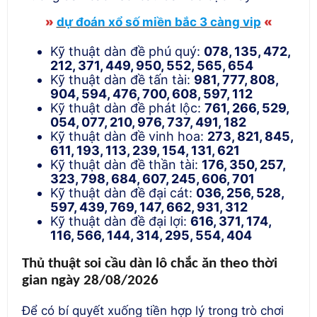
»
dự đoán xổ số miền bắc 3 càng vip
«
Kỹ thuật dàn đề phú quý:
078, 135, 472,
212, 371, 449, 950, 552, 565, 654
Kỹ thuật dàn đề tấn tài:
981, 777, 808,
904, 594, 476, 700, 608, 597, 112
Kỹ thuật dàn đề phát lộc:
761, 266, 529,
054, 077, 210, 976, 737, 491, 182
Kỹ thuật dàn đề vinh hoa:
273, 821, 845,
611, 193, 113, 239, 154, 131, 621
Kỹ thuật dàn đề thần tài:
176, 350, 257,
323, 798, 684, 607, 245, 606, 701
Kỹ thuật dàn đề đại cát:
036, 256, 528,
597, 439, 769, 147, 662, 931, 312
Kỹ thuật dàn đề đại lợi:
616, 371, 174,
116, 566, 144, 314, 295, 554, 404
Thủ thuật soi cầu dàn lô chắc ăn theo thời
gian ngày 28/08/2026
Để có bí quyết xuống tiền hợp lý trong trò chơi