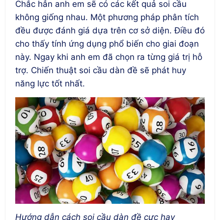
Chắc hẳn anh em sẽ có các kết quả soi cầu
không giống nhau. Một phương pháp phân tích
đều được đánh giá dựa trên cơ sở diện. Điều đó
cho thấy tính ứng dụng phổ biến cho giai đoạn
này. Ngay khi anh em đã chọn ra từng giá trị hỗ
trợ. Chiến thuật soi cầu dàn đề sẽ phát huy
năng lực tốt nhất.
Hướng dẫn cách soi cầu dàn đề cực hay