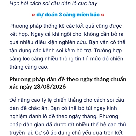
Học hỏi cách soi cầu dàn lô cực hay
»
dự đoán 3 càng miền bắc
«
Phương pháp thống kê các kết quả cũng được
kết hợp. Ngay cả khi ngồi chơi không cần bỏ ra
quá nhiều điều kiện nghiên cứu. Bạn vẫn có thể
tận dụng các kênh soi kèm hỗ trợ. Trường hợp
sàng lọc càng nhiều thông tin thì mức độ chiến
thắng càng cao.
Phương pháp dàn đề theo ngày tháng chuẩn
xác ngày 28/08/2026
Để nâng cao tỷ lệ chiến thắng cho cách soi cầu
dàn đề chắc ăn. Bạn có thể bỏ túi ngay kinh
nghiệm đánh lô đề theo ngày tháng. Phương
pháp dân gian đã được rất nhiều thế hệ cao thủ
truyền lại. Cơ sở áp dụng chủ yếu dựa trên kết