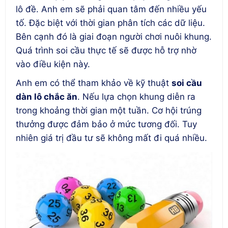
lô đề. Anh em sẽ phải quan tâm đến nhiều yếu
tố. Đặc biệt với thời gian phân tích các dữ liệu.
Bên cạnh đó là giai đoạn người chơi nuôi khung.
Quá trình soi cầu thực tế sẽ được hỗ trợ nhờ
vào điều kiện này.
Anh em có thể tham khảo về kỹ thuật
soi cầu
dàn lô chắc ăn
. Nếu lựa chọn khung diễn ra
trong khoảng thời gian một tuần. Cơ hội trúng
thưởng được đảm bảo ở mức tương đối. Tuy
nhiên giá trị đầu tư sẽ không mất đi quá nhiều.