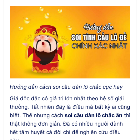
Hướng dẫn cách soi cầu dàn lô chắc cực hay
Giá độc đắc có giá trị lớn nhất theo hệ số giải
thưởng. Tất nhiên đây là điều mà bất kỳ ai cũng
biết. Thế nhưng cách
soi cầu dàn lô chắc ăn
thì
thật không đơn giản. Đã có nhiều người dành
hết tâm huyết cả đời chỉ để nghiên cứu điều