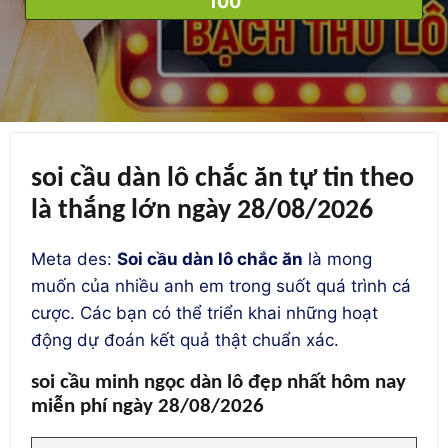
100
soi cầu dàn lô chắc ăn tự tin theo
là thắng lớn ngày 28/08/2026
Meta des:
Soi cầu dàn lô chắc ăn
là mong
muốn của nhiều anh em trong suốt quá trình cá
cược. Các bạn có thể triển khai những hoạt
động dự đoán kết quả thật chuẩn xác.
soi cầu minh ngọc dàn lô đẹp nhất hôm nay
miễn phí ngày 28/08/2026