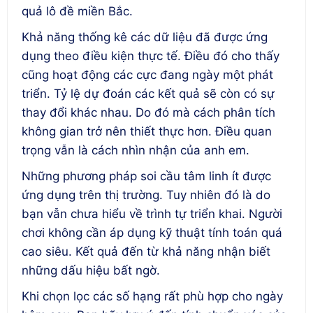
quả lô đề miền Bắc.
Khả năng thống kê các dữ liệu đã được ứng
dụng theo điều kiện thực tế. Điều đó cho thấy
cũng hoạt động các cực đang ngày một phát
triển. Tỷ lệ dự đoán các kết quả sẽ còn có sự
thay đổi khác nhau. Do đó mà cách phân tích
không gian trở nên thiết thực hơn. Điều quan
trọng vẫn là cách nhìn nhận của anh em.
Những phương pháp soi cầu tâm linh ít được
ứng dụng trên thị trường. Tuy nhiên đó là do
bạn vẫn chưa hiểu về trình tự triển khai. Người
chơi không cần áp dụng kỹ thuật tính toán quá
cao siêu. Kết quả đến từ khả năng nhận biết
những dấu hiệu bất ngờ.
Khi chọn lọc các số hạng rất phù hợp cho ngày