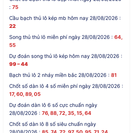
:
75
Cầu bạch thủ lô kép mb hôm nay 28/08/2026 :
22
Song thủ thủ lô miễn phí ngày 28/08/2026 :
64,
55
Dự đoán song thủ lô kép hôm nay 28/08/2026 :
99 – 44
Bạch thủ lô 2 nháy miền bắc 28/08/2026 :
81
Chốt số dàn lô 4 số miễn phí ngày 28/08/2026 :
17, 60, 89, 05
Dự đoán dàn lô 6 số cực chuẩn ngày
28/08/2026 :
76, 88, 72, 35, 15, 64
Chốt số dàn lô 8 số siêu chuẩn ngày
28/08/2026 :
85, 74, 72, 97, 50, 95, 71, 24