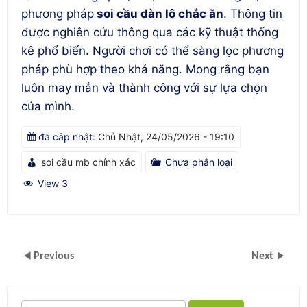
phương pháp
soi cầu dàn lô chắc ăn
. Thông tin
được nghiên cứu thông qua các kỹ thuật thống
kê phổ biến. Người chơi có thể sàng lọc phương
pháp phù hợp theo khả năng. Mong rằng bạn
luôn may mắn và thành công với sự lựa chọn
của mình.
đã câp nhật:
Chủ Nhật, 24/05/2026 - 19:10
soi cầu mb chính xác
Chưa phân loại
View 3
Previous
Next