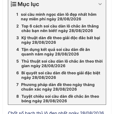
Mục lục
soi cầu minh ngọc dàn lô đẹp nhất hôm
nay miễn phí ngày 28/08/2026
Top 6 cách soi cầu dàn lô chắc ăn thắng
chắc bạn nên biết! ngày 28/08/2026
Kỹ thuật dàn đề theo giải độc đắc bất bại
ngày 28/08/2026
Tận dụng kết quả soi cầu dàn đề ăn
quanh năm ngày 28/08/2026
Thủ thuật soi cầu dàn lô chắc ăn theo thời
gian ngày 28/08/2026
Bí quyết soi cầu dàn đề theo giải đặc biệt
ngày 28/08/2026
Phương pháp dàn đề theo ngày tháng
chuẩn xác ngày 28/08/2026
Tuyệt chiêu soi cầu dàn đề chắc ăn theo
bóng ngày 28/08/2026
Chốt số bạch thủ lô đẹp nhất ngày 28/08/2026