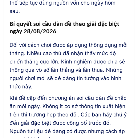
thể tiếp tục dùng nguồn vốn cho ngày hôm
sau.
Bí quyết soi cầu dàn đề theo giải đặc biệt
ngày 28/08/2026
Đối với cách chơi được áp dụng thông dụng mỗi
tháng. Nhiều cao thủ đã nhận thấy mức độ
chiến thắng cực lớn. Kinh nghiệm được chia sẻ
thông qua vô số lần thắng và lần thua. Những
người chơi mới sẽ dễ dàng tin tưởng vào hình
thức này.
Khi đề cập đến phương án soi cầu dàn đề chắc
ăn mỗi ngày. Không ít cơ sở thông tin xuất hiện
trên thị trường hẹp theo dõi. Các bạn hãy chú ý
đến giải đặc biệt được công bố trước đó.
Nguồn tư liệu dễ dàng có được nhưng cách áp