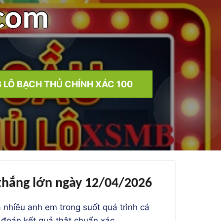
c
o
m
 LÔ BẠCH THỦ CHÍNH XÁC 100
à thắng lớn ngày 12/04/2026
nhiều anh em trong suốt quá trình cá
 đoán kết quả thật chuẩn xác.