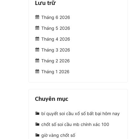
Lưu trữ
Tháng 6 2026
Tháng 5 2026
Tháng 4 2026
Tháng 3 2026
Tháng 2 2026
Tháng 1 2026
Chuyên mục
bí quyết soi cầu xổ số bất bại hôm nay
chốt số soi cầu mb chính xác 100
giờ vàng chốt số