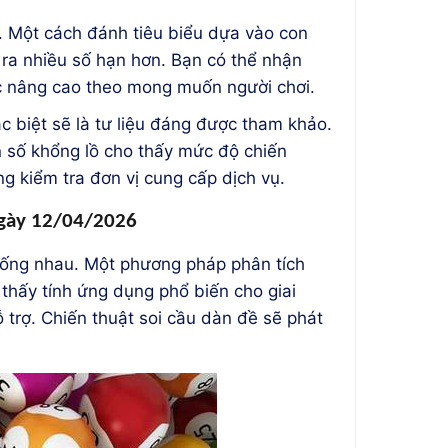
t. Một cách đánh tiêu biểu dựa vào con
ra nhiều số hạn hơn. Bạn có thể nhận
ợc nâng cao theo mong muốn người chơi.
c biệt sẽ là tư liệu đáng được tham khảo.
 số khổng lồ cho thấy mức độ chiến
ồng kiểm tra đơn vị cung cấp dịch vụ.
ngày 12/04/2026
iống nhau. Một phương pháp phân tích
thấy tính ứng dụng phổ biến cho giai
 trợ. Chiến thuật soi cầu dàn đề sẽ phát