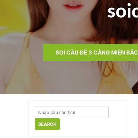
s
o
i
SOI CẦU ĐỀ 3 CÀNG MIỀN BẮ
SEARCH