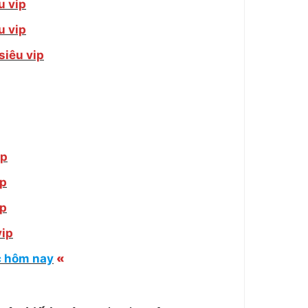
u vip
u vip
siêu vip
ip
ip
ip
vip
c hôm nay
«