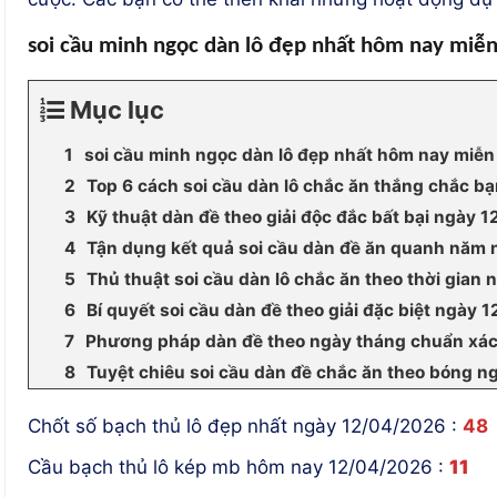
soi cầu minh ngọc dàn lô đẹp nhất hôm nay miễ
Mục lục
soi cầu minh ngọc dàn lô đẹp nhất hôm nay miễ
Top 6 cách soi cầu dàn lô chắc ăn thắng chắc b
Kỹ thuật dàn đề theo giải độc đắc bất bại ngày 
Tận dụng kết quả soi cầu dàn đề ăn quanh năm
Thủ thuật soi cầu dàn lô chắc ăn theo thời gian
Bí quyết soi cầu dàn đề theo giải đặc biệt ngày
Phương pháp dàn đề theo ngày tháng chuẩn xá
Tuyệt chiêu soi cầu dàn đề chắc ăn theo bóng 
Chốt số bạch thủ lô đẹp nhất ngày 12/04/2026 :
48
Cầu bạch thủ lô kép mb hôm nay 12/04/2026 :
11