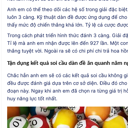
Anh em có thể theo dõi các hệ số trong giải đặc biệ
luôn 3 càng. Kỹ thuật dàn đề được ứng dụng để cho 
thấy mức độ chiến thắng khá lớn. Tỷ lệ cá cược đư
Trong cách phát triển hình thức đánh 3 càng. Giải đặ
Tỉ lệ mà anh em nhận được lên đến 927 lần. Một con
thắng tuyệt vời. Ngoài ra sẽ có chi phí chi trả hoa h
Tận dụng kết quả soi cầu dàn đề ăn quanh năm 
Chắc hẳn anh em sẽ có các kết quả soi cầu không g
đều được đánh giá dựa trên cơ sở diện. Điều đó cho 
đoạn này. Ngay khi anh em đã chọn ra từng giá trị hỗ
huy năng lực tốt nhất.