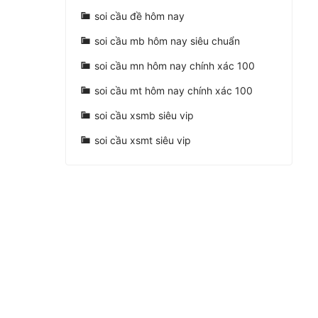
soi cầu đề hôm nay
soi cầu mb hôm nay siêu chuẩn
soi cầu mn hôm nay chính xác 100
soi cầu mt hôm nay chính xác 100
soi cầu xsmb siêu vip
soi cầu xsmt siêu vip