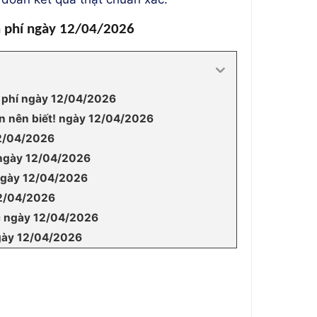
n phí ngày 12/04/2026
n phí ngày 12/04/2026
ạn nên biết! ngày 12/04/2026
12/04/2026
 ngày 12/04/2026
 ngày 12/04/2026
 12/04/2026
c ngày 12/04/2026
ngày 12/04/2026