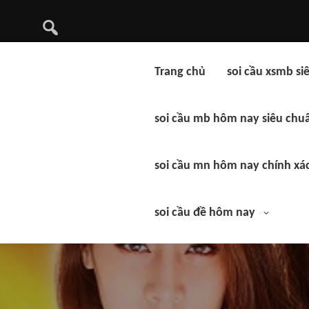
Skip
to
content
Trang chủ
soi cầu xsmb si
soi cầu mb hôm nay siêu chu
soi cầu mn hôm nay chính xá
soi cầu đề hôm nay