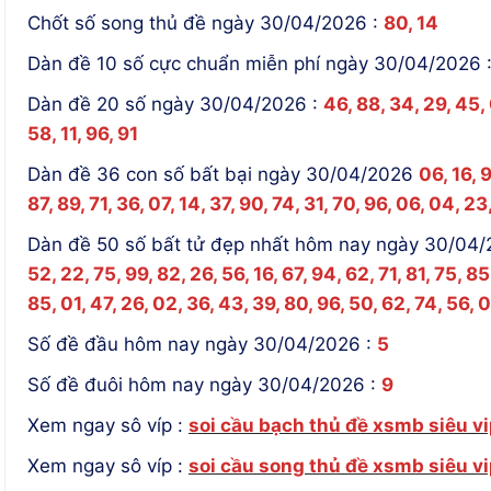
Chốt số song thủ đề ngày 30/04/2026 :
80, 14
Dàn đề 10 số cực chuẩn miễn phí ngày 30/04/2026 
Dàn đề 20 số ngày 30/04/2026 :
46, 88, 34, 29, 45, 
58, 11, 96, 91
Dàn đề 36 con số bất bại ngày 30/04/2026
06, 16, 9
87, 89, 71, 36, 07, 14, 37, 90, 74, 31, 70, 96, 06, 04, 23
Dàn đề 50 số bất tử đẹp nhất hôm nay ngày 30/04/
52, 22, 75, 99, 82, 26, 56, 16, 67, 94, 62, 71, 81, 75, 85,
85, 01, 47, 26, 02, 36, 43, 39, 80, 96, 50, 62, 74, 56, 
Số đề đầu hôm nay ngày 30/04/2026 :
5
Số đề đuôi hôm nay ngày 30/04/2026 :
9
Xem ngay sô víp :
soi cầu bạch thủ đề xsmb siêu v
Xem ngay sô víp :
soi cầu song thủ đề xsmb siêu v