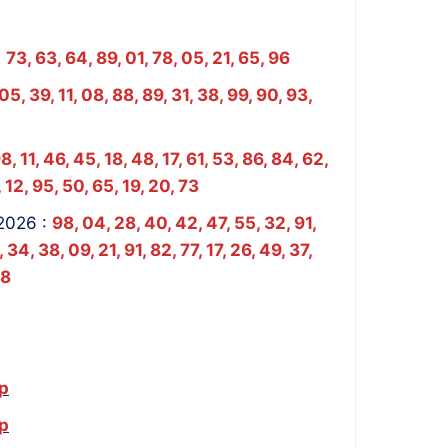
:
73, 63, 64, 89, 01, 78, 05, 21, 65, 96
05, 39, 11, 08, 88, 89, 31, 38, 99, 90, 93,
8, 11, 46, 45, 18, 48, 17, 61, 53, 86, 84, 62,
, 12, 95, 50, 65, 19, 20, 73
2026 :
98, 04, 28, 40, 42, 47, 55, 32, 91,
 34, 38, 09, 21, 91, 82, 77, 17, 26, 49, 37,
08
ip
ip