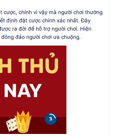
t cược, chính vì vậy mà người chơi thường
ết định đặt cược chính xác nhất. Đây
ược ra đời để hỗ trợ người chơi. Hiện
và đông đảo người chơi ưa chuộng.