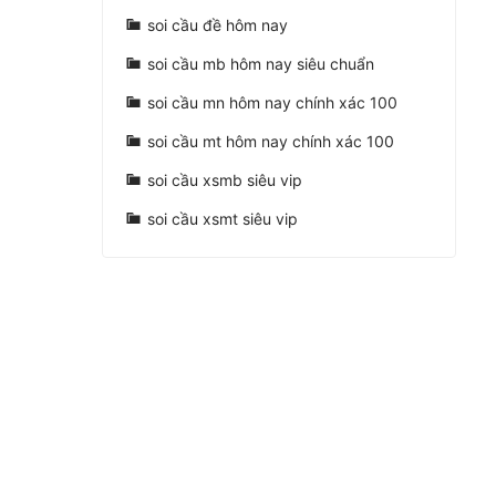
soi cầu đề hôm nay
soi cầu mb hôm nay siêu chuẩn
soi cầu mn hôm nay chính xác 100
soi cầu mt hôm nay chính xác 100
soi cầu xsmb siêu vip
soi cầu xsmt siêu vip