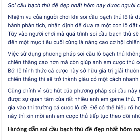
Soi cầu bạch thủ đề đẹp nhất hôm nay được người c
Nhiệm vụ của người chơi khi soi cầu bạch thủ lô là dự
hành phân tích, nhận định để đưa ra một con lô đặt 
Tùy vào người chơi mà quá trình soi cầu bạch thủ sẽ
đến một mục tiêu cuối cùng là nâng cao cơ hội chiến
Việc sử dụng phương pháp soi cầu lô bạch thủ không
chiến thắng cao hơn mà còn giúp anh em cược thủ có
Bởi lẽ hình thức cá cược này sở hữu giá trị giải thưở
chiến thắng thì sẽ trở thành giàu có một cách nhanh
Cũng chính vì sức hút của phương pháp soi cầu này 
được sự quan tâm của rất nhiều anh em game thủ. T
gia vào thị trường cá cược lô đề. Để có thể hiểu rõ
này thì xin mời anh em cược thủ tiếp tục theo dõi nh
Hướng dẫn soi cầu bạch thủ đề đẹp nhất hôm n