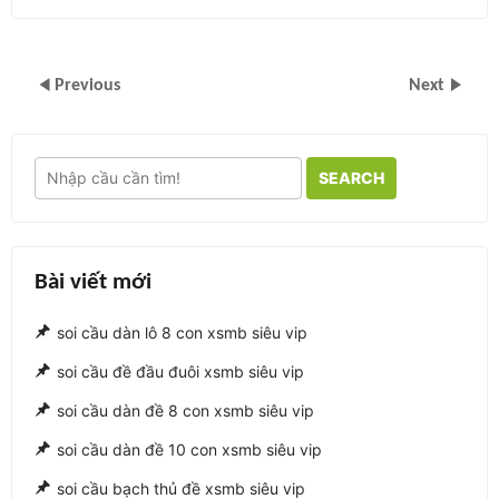
Previous
Next
SEARCH
Bài viết mới
soi cầu dàn lô 8 con xsmb siêu vip
soi cầu đề đầu đuôi xsmb siêu vip
soi cầu dàn đề 8 con xsmb siêu vip
soi cầu dàn đề 10 con xsmb siêu vip
soi cầu bạch thủ đề xsmb siêu vip