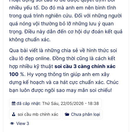
nhiều yếu tố. Do đó mà anh em nên bình tĩnh
trong quá trình nghiên cứu. Đối với những người
quá nóng vội thường bỏ lỡ những lưu ý quan
trọng. Điều này dẫn đến cơ hội dự đoán kết quả
không chuẩn xác.
Qua bài viết là những chia sẻ về hình thức soi
cầu lô đẹp online. Đồng thời cũng là cách kết
hợp nhiều kỹ thuật
soi cầu 3 càng chính xác
100
%. Hy vọng thông tin giúp anh em xây
dựng kế hoạch và ca hát cực chuẩn xác. Chúc
bạn luôn được ngôi sao may mắn soi chiếu!
đã câp nhật:
Thứ Sáu, 22/05/2026 - 18:38
soi cầu mb chính xác
Chưa phân loại
View 3