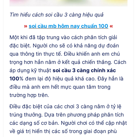
Tìm hiểu cách soi cầu 3 càng hiệu quả
»
soi cầu mb hôm nay chuẩn 100
«
Một khi đã tập trung vào cách phân tích giải
đặc biệt. Người cho sẽ có khả năng dự đoán
qua thông tin thực tế. Điều khiến anh em chú
trọng hơn hẳn nằm ở kết quả chiến thắng. Cách
áp dụng kỹ thuật
soi cầu 3 càng chính xác
100
% đem lại độ hiệu quả khá cao. Đây hẳn là
điều mà anh em hết mực quan tâm trong
trường hợp trên.
Điều đặc biệt của các chơi 3 càng nằm ở tỷ lệ
trúng thưởng. Dựa trên phương pháp phân tích
các dạng số cơ bản. Người chơi có thể cập nhật
về giá trị hiển thị các số trong giai đoạn phù