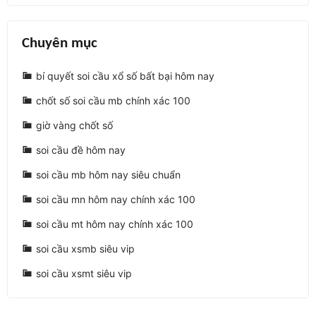
Chuyên mục
bí quyết soi cầu xổ số bất bại hôm nay
chốt số soi cầu mb chính xác 100
giờ vàng chốt số
soi cầu đề hôm nay
soi cầu mb hôm nay siêu chuẩn
soi cầu mn hôm nay chính xác 100
soi cầu mt hôm nay chính xác 100
soi cầu xsmb siêu vip
soi cầu xsmt siêu vip