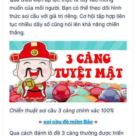
muốn của mỗi người. Bạn có thể theo dõi hình
thức soi cầu với giá trị riêng. Cơ hội tập hợp liên
tục nhiều dãy số cũng nói lên khả năng chiến
thắng.
Chiến thuật soi cầu 3 càng chính xác 100%
»
soi cầu đề miền Bắc
«
Qua cách đánh lô đề 3 càng thường được triển