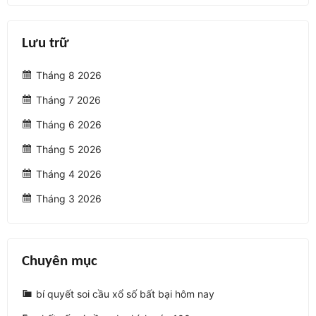
Lưu trữ
Tháng 8 2026
Tháng 7 2026
Tháng 6 2026
Tháng 5 2026
Tháng 4 2026
Tháng 3 2026
Chuyên mục
bí quyết soi cầu xổ số bất bại hôm nay