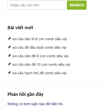
SEARCH
Bài viết mới
soi cầu dàn lô 8 con xsmb siêu vip
soi cầu đề đầu đuôi xsmb siêu vip
soi cầu dàn đề 8 con xsmb siêu vip
soi cầu dàn đề 10 con xsmb siêu vip
soi cầu bạch thủ đề xsmb siêu vip
Phản hồi gần đây
Không có bình luận nào để hiển thị.