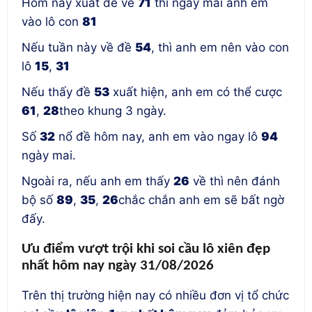
Hôm nay xuất đề về
71
thì ngày mai anh em
vào lô con
81
Nếu tuần này về đề
54
, thì anh em nên vào con
lô
15
,
31
Nếu thấy đề
53
xuất hiện, anh em có thể cược
61
,
28
theo khung 3 ngày.
Số
32
nổ đề hôm nay, anh em vào ngay lô
94
ngày mai.
Ngoài ra, nếu anh em thấy
26
về thì nên đánh
bộ số
89
,
35
,
26
chắc chắn anh em sẽ bất ngờ
đấy.
Ưu điểm vượt trội khi soi cầu lô xiên đẹp
nhất hôm nay ngày 31/08/2026
Trên thị trường hiện nay có nhiều đơn vị tổ chức