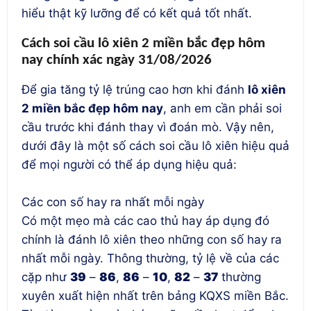
hiểu thật kỹ lưỡng để có kết quả tốt nhất.
Cách soi cầu lô xiên 2 miền bắc đẹp hôm
nay chính xác ngày 31/08/2026
Để gia tăng tỷ lệ trúng cao hơn khi đánh
lô xiên
2 miền bắc đẹp hôm nay
, anh em cần phải soi
cầu trước khi đánh thay vì đoán mò. Vậy nên,
dưới đây là một số cách soi cầu lô xiên hiệu quả
để mọi người có thể áp dụng hiệu quả:
Các con số hay ra nhất mỗi ngày
Có một mẹo mà các cao thủ hay áp dụng đó
chính là đánh lô xiên theo những con số hay ra
nhất mỗi ngày. Thông thường, tỷ lệ về của các
cặp như
39
–
86
,
86
–
10
,
82
–
37
thường
xuyên xuất hiện nhất trên bảng KQXS miền Bắc.