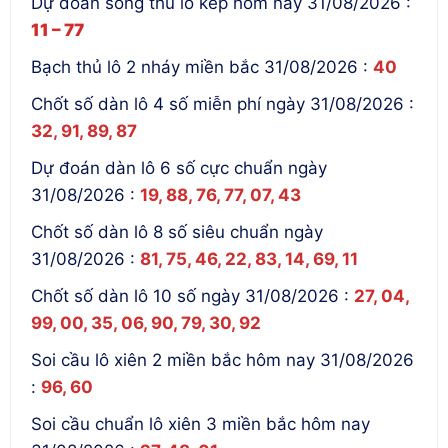
Dự đoán song thủ lô kép hôm nay 31/08/2026 :
11 – 77
Bạch thủ lô 2 nháy miền bắc 31/08/2026 :
40
Chốt số dàn lô 4 số miễn phí ngày 31/08/2026 :
32, 91, 89, 87
Dự đoán dàn lô 6 số cực chuẩn ngày
31/08/2026 :
19, 88, 76, 77, 07, 43
Chốt số dàn lô 8 số siêu chuẩn ngày
31/08/2026 :
81, 75, 46, 22, 83, 14, 69, 11
Chốt số dàn lô 10 số ngày 31/08/2026 :
27, 04,
99, 00, 35, 06, 90, 79, 30, 92
Soi cầu lô xiên 2 miền bắc hôm nay 31/08/2026
:
96, 60
Soi cầu chuẩn lô xiên 3 miền bắc hôm nay