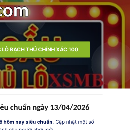
c
o
m
 LÔ BẠCH THỦ CHÍNH XÁC 100
iêu chuẩn ngày 13/04/2026
lô hôm nay siêu chuẩn
. Cập nhật một số
ành cho người chơi mới.