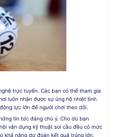
 nghệ trực tuyến. Các bạn có thể tham gia
hơi luôn nhận được sự ủng hộ nhiệt tình
 động lực lớn để người chơi theo dõi.
hững tin tức đáng chú ý. Cho dù bạn
 hội vận dụng kỹ thuật soi cầu đều có mức
 khả năng dự đoán kết quả trúng lớn.