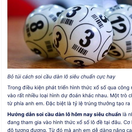
Bỏ túi cách soi cầu dàn lô siêu chuẩn cực hay
Trong điều kiện phát triển hình thức xổ số qua công
vào rất nhiều loại hình dự đoán khác nhau. Một trò c
từ phía anh em. Đặc biệt là tỷ lệ trúng thưởng tạo ra
Hướng dẫn soi cầu dàn lô hôm nay siêu chuẩn
là n
đang tham gia vào hình thức xổ số lô đề tại đâu. Cơ
độ tương đương. Từ đó mà anh em dễ dàng nâng cao