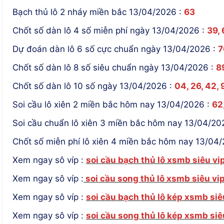
Bạch thủ lô 2 nháy miền bắc 13/04/2026 :
63
Chốt số dàn lô 4 số miễn phí ngày 13/04/2026 :
39, 
Dự đoán dàn lô 6 số cực chuẩn ngày 13/04/2026 :
7
Chốt số dàn lô 8 số siêu chuẩn ngày 13/04/2026 :
89
Chốt số dàn lô 10 số ngày 13/04/2026 :
04, 26, 42, 9
Soi cầu lô xiên 2 miền bắc hôm nay 13/04/2026 :
62
Soi cầu chuẩn lô xiên 3 miền bắc hôm nay 13/04/20
Chốt số miễn phí lô xiên 4 miền bắc hôm nay 13/04
Xem ngay sô víp :
soi cầu bạch thủ lô xsmb siêu vi
Xem ngay sô víp :
soi cầu song thủ lô xsmb siêu vi
Xem ngay sô víp :
soi cầu bạch thủ lô kép xsmb siê
Xem ngay sô víp :
soi cầu song thủ lô kép xsmb siê