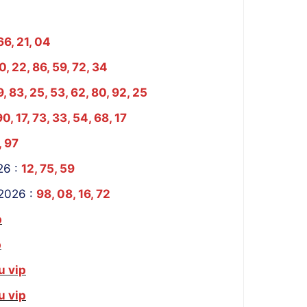
66, 21, 04
0, 22, 86, 59, 72, 34
, 83, 25, 53, 62, 80, 92, 25
0, 17, 73, 33, 54, 68, 17
, 97
26 :
12, 75, 59
/2026 :
98, 08, 16, 72
p
p
u vip
u vip