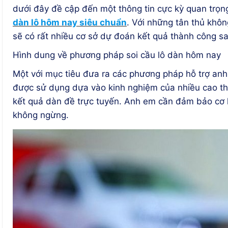
dưới đây đề cập đến một thông tin cực kỳ quan trọng
dàn lô hôm nay siêu chuẩn
. Với những tân thủ khô
sẽ có rất nhiều cơ sở dự đoán kết quả thành công sa
Hình dung về phương pháp soi cầu lô dàn hôm nay
Một với mục tiêu đưa ra các phương pháp hỗ trợ anh
được sử dụng dựa vào kinh nghiệm của nhiều cao thủ
kết quả dàn đề trực tuyến. Anh em cần đảm bảo cơ 
không ngừng.