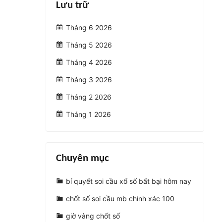
Lưu trữ
Tháng 6 2026
Tháng 5 2026
Tháng 4 2026
Tháng 3 2026
Tháng 2 2026
Tháng 1 2026
Chuyên mục
bí quyết soi cầu xổ số bất bại hôm nay
chốt số soi cầu mb chính xác 100
giờ vàng chốt số