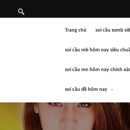
Skip
to
content
Trang chủ
soi cầu xsmb si
soi cầu mb hôm nay siêu chu
soi cầu mn hôm nay chính xá
soi cầu đề hôm nay