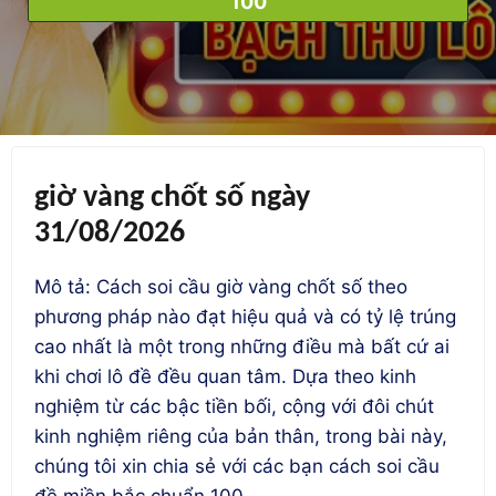
100
giờ vàng chốt số ngày
31/08/2026
Mô tả: Cách soi cầu giờ vàng chốt số theo
phương pháp nào đạt hiệu quả và có tỷ lệ trúng
cao nhất là một trong những điều mà bất cứ ai
khi chơi lô đề đều quan tâm. Dựa theo kinh
nghiệm từ các bậc tiền bối, cộng với đôi chút
kinh nghiệm riêng của bản thân, trong bài này,
chúng tôi xin chia sẻ với các bạn cách soi cầu
đề miền bắc chuẩn 100.