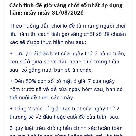
Cách tính đề giờ vàng chốt số nhất áp dụng
hàng ngày ngày 31/08/2026
Theo hướng dẫn chơi lô đề từ những người chơi
lâu năm thì cách tính giờ vàng chốt số đề chuẩn
xác sẽ được thực hiện như sau:
+ Lưu ý giải đặc biệt của ngày thứ 3 hàng tuần,
con số ở giữa sẽ về đầu hoặc cuối trong tuần
sau, cố gắng nuôi bạn sẽ ăn chắc.
+ Đến 80% con số có mặt ở giải 7 của ngày
hôm trước sẽ về đề của ngày hôm sau, bạn có
thể nuôi đề theo cách này.
+ Tổng 2 số cuối giải đặc biệt của ngày thứ 2
thường sẽ về đầu hoặc cuối đề của tuần sau.
3 quy luật trên không hẳn chính xác hoàn toàn