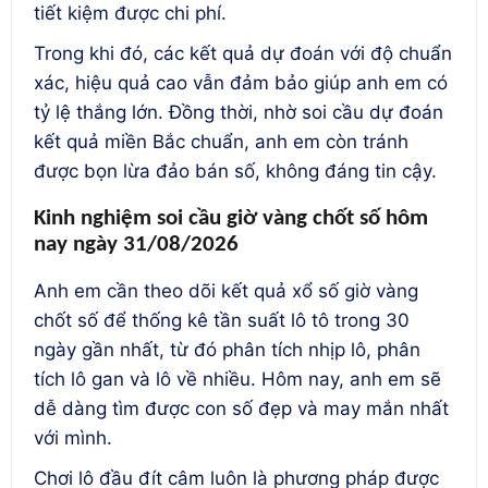
tiết kiệm được chi phí.
Trong khi đó, các kết quả dự đoán với độ chuẩn
xác, hiệu quả cao vẫn đảm bảo giúp anh em có
tỷ lệ thắng lớn. Đồng thời, nhờ soi cầu dự đoán
kết quả miền Bắc chuẩn, anh em còn tránh
được bọn lừa đảo bán số, không đáng tin cậy.
Kinh nghiệm soi cầu giờ vàng chốt số hôm
nay ngày 31/08/2026
Anh em cần theo dõi kết quả xổ số giờ vàng
chốt số để thống kê tần suất lô tô trong 30
ngày gần nhất, từ đó phân tích nhịp lô, phân
tích lô gan và lô về nhiều. Hôm nay, anh em sẽ
dễ dàng tìm được con số đẹp và may mắn nhất
với mình.
Chơi lô đầu đít câm luôn là phương pháp được