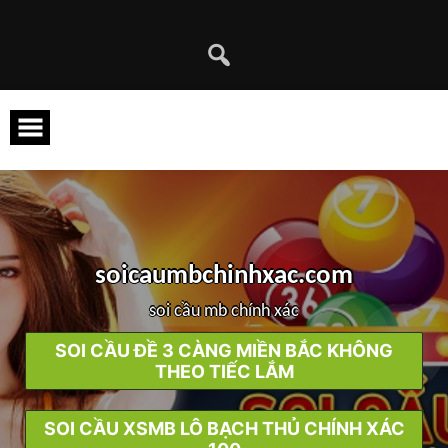
Skip
to
content
s
o
i
c
a
u
m
b
c
h
i
n
h
x
a
c
.
c
o
m
soi cầu mb chính xác
SOI CẦU ĐỀ 3 CÀNG MIỀN BẮC KHÔNG
THEO TIẾC LẮM
SOI CẦU XSMB LÔ BẠCH THỦ CHÍNH XÁC