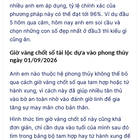
nhiều anh em áp dụng, tỷ lệ chính xác của
phương pháp này có thể đạt tới 96%. Ví dụ đầu
5 hôm qua câm, hôm nay anh em soi cầu và
chọn những con số đẹp nhất ở đầu3 thì kiểu gì
cũng ăn.
Giờ vàng chốt số tài lộc dựa vào phong thủy
ngày 01/09/2026
Anh em nào thuộc hệ phong thủy không thể bỏ
qua cách giờ vàng chốt số qua tam hợp hoặc tứ
hành xung, vì cách này đã giúp nhiều tân thủ
vào bờ an toàn nhờ vào đánh giờ linh để gia
tăng sự may mắn cho bản thân.
Hình thức tìm giờ vàng chốt số này cũng khá
đơn giản, chỉ cần dựa vào tuổi của mình sau đó
tìm trong bảng bộ tam hợp hay tứ hành xung để