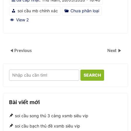
soi cầu mb chính xác
Chưa phân loại
View 2
Previous
Next
SEARCH
Bài viết mới
soi cầu song thủ 3 càng xsmb siêu vip
soi cầu bạch thủ đề xsmb siêu vip