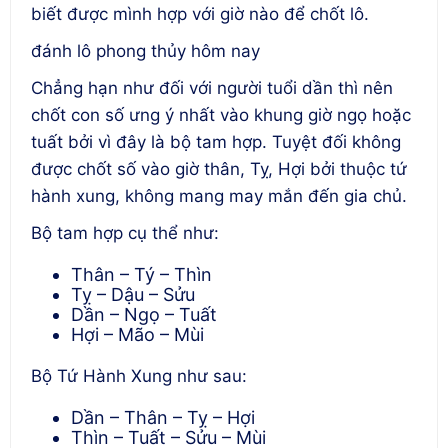
biết được mình hợp với giờ nào để chốt lô.
đánh lô phong thủy hôm nay
Chẳng hạn như đối với người tuổi dần thì nên
chốt con số ưng ý nhất vào khung giờ ngọ hoặc
tuất bởi vì đây là bộ tam hợp. Tuyệt đối không
được chốt số vào giờ thân, Tỵ, Hợi bởi thuộc tứ
hành xung, không mang may mắn đến gia chủ.
Bộ tam hợp cụ thể như:
Thân – Tý – Thìn
Tỵ – Dậu – Sửu
Dần – Ngọ – Tuất
Hợi – Mão – Mùi
Bộ Tứ Hành Xung như sau:
Dần – Thân – Tỵ – Hợi
Thìn – Tuất – Sửu – Mùi