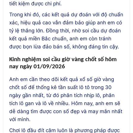
tiết kiệm được chi phí.
Trong khi đó, các kết quả dự đoán với độ chuẩn
xác, hiệu quả cao vẫn đảm bảo giúp anh em có
tỷ lệ thắng lớn. Đồng thời, nhờ soi cầu dự đoán
kết quả miền Bắc chuẩn, anh em còn tránh
được bọn lừa đảo bán số, không đáng tin cậy.
Kinh nghiệm soi cầu giờ vàng chốt số hôm
nay ngày 01/09/2026
Anh em cần theo dõi kết quả xổ số giờ vàng
chốt số để thống kê tần suất lô tô trong 30
ngày gần nhất, từ đó phân tích nhịp lô, phân
tích lô gan và lô về nhiều. Hôm nay, anh em sẽ
dễ dàng tìm được con số đẹp và may mắn nhất
với mình.
Chơi lô đầu đít câm luôn là phương pháp được