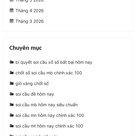
Tháng 4 2026
Tháng 3 2026
Chuyên mục
bí quyết soi cầu xổ số bất bại hôm nay
chốt số soi cầu mb chính xác 100
giờ vàng chốt số
soi cầu đề hôm nay
soi cầu mb hôm nay siêu chuẩn
soi cầu mn hôm nay chính xác 100
soi cầu mt hôm nay chính xác 100