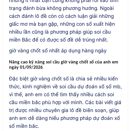
nhưng ít nhất bạn cũng không phải rơi vào tình
trạng đánh bừa không phương hướng. Ngoài
cách đánh lô đề còn có cách luận giải những
giấc mơ mà bạn gặp, những con số xuất hiện
nhiều lần cũng là phương pháp giúp soi cầu
miền Bắc để có được số đề dễ trúng nhất.
giờ vàng chốt số nhất áp dụng hàng ngày
Nâng cao kỹ năng soi cầu giờ vàng chốt số của anh em
ngày 01/09/2026
Đặc biệt giờ vàng chốt số là chia sẻ nhiều kiến
thức, kinh nghiệm về soi cầu dự đoán xổ số mb,
vì thế, anh em có thể tìm thấy nhiều cách soi
cầu miền bắc phù hợp với mình. Các bài viết giá
trị được nhiều chuyên gia lô đề biên soạn, giúp
anh em dễ dàng hiểu phương pháp dự đoán xổ
số miền bắc.