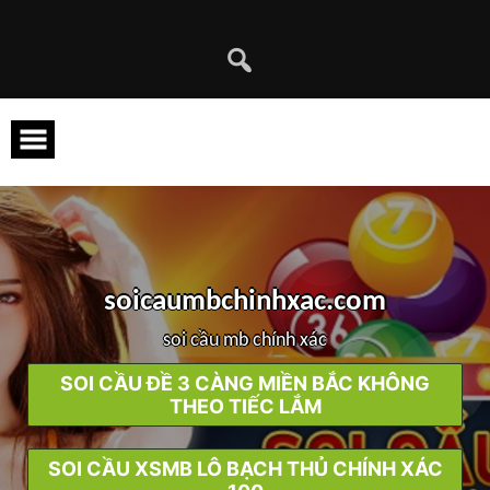
Skip
to
content
s
o
i
c
a
u
m
b
c
h
i
n
h
x
a
c
.
c
o
m
soi cầu mb chính xác
SOI CẦU ĐỀ 3 CÀNG MIỀN BẮC KHÔNG
THEO TIẾC LẮM
SOI CẦU XSMB LÔ BẠCH THỦ CHÍNH XÁC