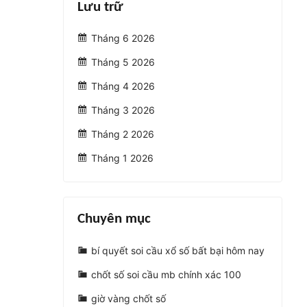
Lưu trữ
Tháng 6 2026
Tháng 5 2026
Tháng 4 2026
Tháng 3 2026
Tháng 2 2026
Tháng 1 2026
Chuyên mục
bí quyết soi cầu xổ số bất bại hôm nay
chốt số soi cầu mb chính xác 100
giờ vàng chốt số