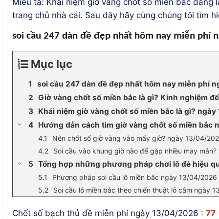
Miêu tả: Khái niệm giờ vàng chốt số miền bắc đang l
trang chủ nhà cái. Sau đây hãy cùng chúng tôi tìm h
soi cầu 247 dàn đề đẹp nhất hôm nay miễn phí 
Mục lục
soi cầu 247 dàn đề đẹp nhất hôm nay miễn phí 
Giờ vàng chốt số miền bắc là gì? Kinh nghiệm đ
Khái niệm giờ vàng chốt số miền bắc là gì? ngà
Hướng dẫn cách tìm giờ vàng chốt số miền bắc
Nên chốt số giờ vàng vào mấy giờ? ngày 13/04/20
Soi cầu vào khung giờ nào để gặp nhiều may mắn?
Tổng hợp những phương pháp chơi lô đề hiệu q
Phương pháp soi cầu lô miền bắc ngày 13/04/2026
Soi cầu lô miền bắc theo chiến thuật lô câm ngày 
Chốt số bạch thủ đề miễn phí ngày 13/04/2026 :
77