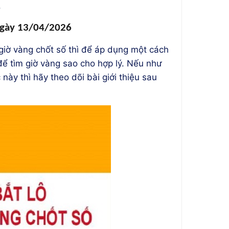
.
ngày 13/04/2026
iờ vàng chốt số thì để áp dụng một cách
để tìm giờ vàng sao cho hợp lý. Nếu như
ày thì hãy theo dõi bài giới thiệu sau