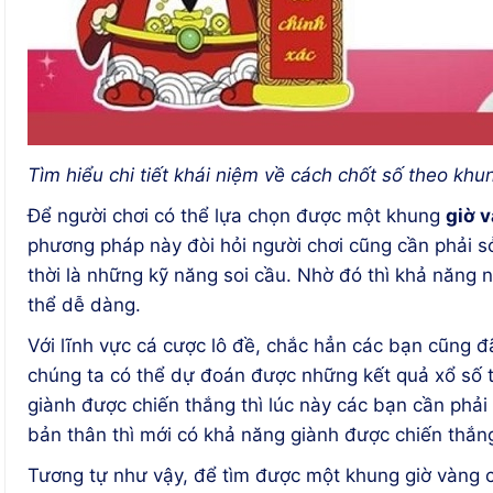
Tìm hiểu chi tiết khái niệm về cách chốt số theo k
Để người chơi có thể lựa chọn được một khung
giờ 
phương pháp này đòi hỏi người chơi cũng cần phải 
thời là những kỹ năng soi cầu. Nhờ đó thì khả năng 
thể dễ dàng.
Với lĩnh vực cá cược lô đề, chắc hẳn các bạn cũng 
chúng ta có thể dự đoán được những kết quả xổ số t
giành được chiến thắng thì lúc này các bạn cần phải 
bản thân thì mới có khả năng giành được chiến thắn
Tương tự như vậy, để tìm được một khung giờ vàng c