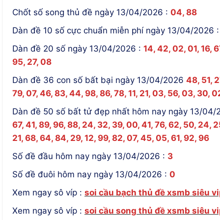
Chốt số song thủ đề ngày 13/04/2026 :
04, 88
Dàn đề 10 số cực chuẩn miễn phí ngày 13/04/2026 
Dàn đề 20 số ngày 13/04/2026 :
14, 42, 02, 01, 16, 6
95, 27, 08
Dàn đề 36 con số bất bại ngày 13/04/2026
48, 51, 2
79, 07, 46, 83, 44, 98, 86, 78, 11, 21, 03, 56, 03, 30, 02
Dàn đề 50 số bất tử đẹp nhất hôm nay ngày 13/04/
67, 41, 89, 96, 88, 24, 32, 39, 00, 41, 76, 62, 50, 24, 2
21, 68, 64, 84, 29, 12, 99, 82, 07, 45, 05, 61, 92, 96
Số đề đầu hôm nay ngày 13/04/2026 :
3
Số đề đuôi hôm nay ngày 13/04/2026 :
0
Xem ngay sô víp :
soi cầu bạch thủ đề xsmb siêu v
Xem ngay sô víp :
soi cầu song thủ đề xsmb siêu v