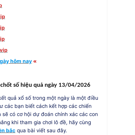
p
ip
ip
ip
vip
ngày hôm nay
«
ể chốt số hiệu quả ngày 13/04/2026
kết quả xổ số trong một ngày là một điều
 các bạn biết cách kết hợp các chiến
n sẽ có cơ hội dự đoán chính xác các con
hắng khi tham gia chơi lô đề, hãy cùng
ền bắc
qua bài viết sau đây.