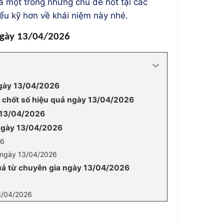
à một trong những chủ đề hot tại các
iểu kỹ hơn về khái niệm này nhé.
ngày 13/04/2026
ngày 13/04/2026
ể chốt số hiệu quả ngày 13/04/2026
y 13/04/2026
 ngày 13/04/2026
26
 ngày 13/04/2026
uả từ chuyên gia ngày 13/04/2026
13/04/2026