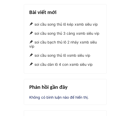
Bài viết mới
soi cầu song thủ lô kép xsmb siêu vip
soi cầu song thủ 3 càng xsmb siêu vip
soi cầu bạch thủ lô 2 nháy xsmb siêu
vip
soi cầu song thủ lô xsmb siêu vip
soi cầu dàn lô 4 con xsmb siêu vip
Phản hồi gần đây
Không có bình luận nào để hiển thị.