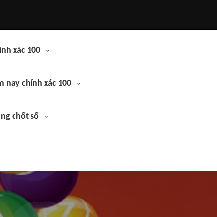
ính xác 100
m nay chính xác 100
àng chốt số