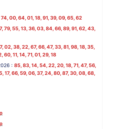
:
74, 00, 64, 01, 18, 91, 39, 09, 65, 62
7, 79, 55, 13, 36, 03, 84, 66, 89, 91, 62, 43,
7, 02, 38, 22, 67, 66, 47, 33, 81, 98, 18, 35,
, 60, 11, 14, 71, 01, 29, 18
2026 :
85, 83, 14, 54, 22, 20, 18, 71, 47, 56,
5, 17, 66, 59, 06, 37, 24, 80, 87, 30, 08, 68,
ip
ip