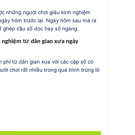
ợc những người chơi giàu kinh nghiệm
 ngày hôm trước lại. Ngày hôm sau mà ra
hể ghép cầu số dọc hay số ngang.
h nghiệm từ dân gian xưa ngày
 phí từ dân gian xưa với các cặp số có
ời chơi rất nhiều trong quá trình trúng lô