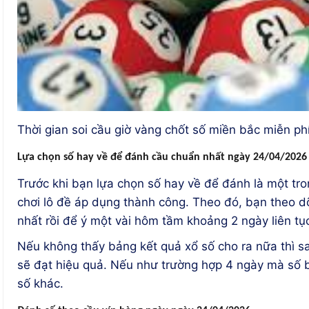
Thời gian soi cầu giờ vàng chốt số miền bắc miễn ph
Lựa chọn số hay về để đánh cầu chuẩn nhất ngày 24/04/2026
Trước khi bạn lựa chọn số hay về để đánh là một tr
chơi lô đề áp dụng thành công. Theo đó, bạn theo d
nhất rồi để ý một vài hôm tầm khoảng 2 ngày liên tụ
Nếu không thấy bảng kết quả xổ số cho ra nữa thì s
sẽ đạt hiệu quả. Nếu như trường hợp 4 ngày mà số b
số khác.