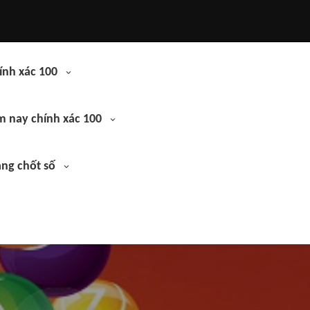
ính xác 100
m nay chính xác 100
àng chốt số