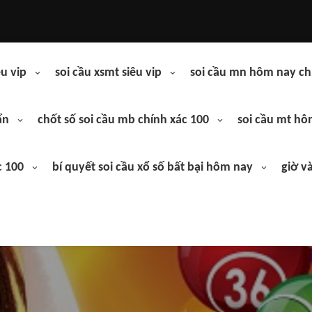
êu vip
soi cầu xsmt siêu vip
soi cầu mn hôm nay ch
ẩn
chốt số soi cầu mb chính xác 100
soi cầu mt hô
c 100
bí quyết soi cầu xổ số bất bại hôm nay
giờ v