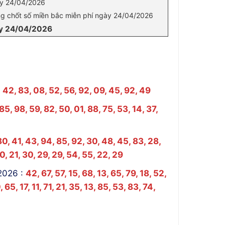
ày 24/04/2026
ng chốt số miền bắc miễn phí ngày 24/04/2026
ày 24/04/2026
:
42, 83, 08, 52, 56, 92, 09, 45, 92, 49
85, 98, 59, 82, 50, 01, 88, 75, 53, 14, 37,
80, 41, 43, 94, 85, 92, 30, 48, 45, 83, 28,
70, 21, 30, 29, 29, 54, 55, 22, 29
2026 :
42, 67, 57, 15, 68, 13, 65, 79, 18, 52,
 65, 17, 11, 71, 21, 35, 13, 85, 53, 83, 74,