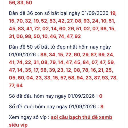
56, 83, 50
Dàn đề 36 con số bất bại ngày 01/09/2026
19,
15, 70, 32, 19, 52, 53, 42, 27, 08, 93, 24, 10, 51,
45, 83, 41, 72, 02, 14, 60, 26, 51, 02, 07, 98, 15,
31, 06, 98, 50, 10, 46, 74, 47, 92
Dàn đề 50 số bất tử đẹp nhất hôm nay ngày
01/09/2026 :
88, 34, 15, 72, 60, 29, 87, 99, 24,
41, 74, 22, 31, 08, 79, 14, 47, 45, 84, 07, 47, 59,
47, 14, 35, 17, 58, 39, 23, 12, 08, 78, 16, 21, 25,
05, 60, 04, 23, 33, 15, 57, 58, 94, 23, 87, 93, 78,
77, 64
Số đề đầu hôm nay ngày 01/09/2026 :
0
Số đề đuôi hôm nay ngày 01/09/2026 :
8
Xem ngay sô víp :
soi cầu bạch thủ đề xsmb
siêu vip