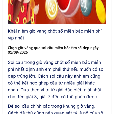
Khái niệm giờ vàng chốt số miền bắc miễn phí
víp nhất
Chọn giờ vàng qua soi cầu miền bắc tìm số đẹp ngày
01/09/2026
Soi cầu trong giờ vàng chốt số miền bắc miễn
phí nhất định anh em phải thử nếu muốn có số
đẹp trúng lớn. Cách soi cầu này anh em cũng
có thể kết hợp ghép cầu từ nhiều giải khác
nhau. Dựa theo vị trí từ giải đặc biệt, giải nhất
cho đến giải 3, giải 7 đều có thể ghép được.
Để soi cầu chính xác trong khung giờ vàng.
Cách đề thủ cũng nên quan sát tỷ lệ nổ của số