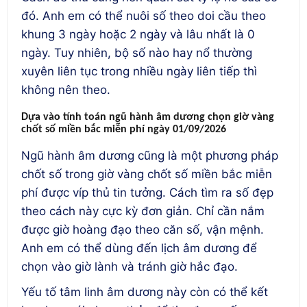
đó. Anh em có thể nuôi số theo doi cầu theo
khung 3 ngày hoặc 2 ngày và lâu nhất là 0
ngày. Tuy nhiên, bộ số nào hay nổ thường
xuyên liên tục trong nhiều ngày liên tiếp thì
không nên theo.
Dựa vào tính toán ngũ hành âm dương chọn giờ vàng
chốt số miền bắc miễn phí ngày 01/09/2026
Ngũ hành âm dương cũng là một phương pháp
chốt số trong giờ vàng chốt số miền bắc miễn
phí được víp thủ tin tưởng. Cách tìm ra số đẹp
theo cách này cực kỳ đơn giản. Chỉ cần nắm
được giờ hoàng đạo theo căn số, vận mệnh.
Anh em có thể dùng đến lịch âm dương để
chọn vào giờ lành và tránh giờ hắc đạo.
Yếu tố tâm linh âm dương này còn có thể kết