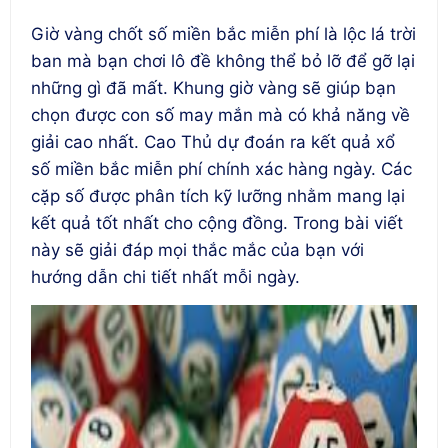
Giờ vàng chốt số miền bắc miễn phí là lộc lá trời
ban mà bạn chơi lô đề không thể bỏ lỡ để gỡ lại
những gì đã mất. Khung giờ vàng sẽ giúp bạn
chọn được con số may mắn mà có khả năng về
giải cao nhất. Cao Thủ dự đoán ra kết quả xổ
số miền bắc miễn phí chính xác hàng ngày. Các
cặp số được phân tích kỹ lưỡng nhằm mang lại
kết quả tốt nhất cho cộng đồng. Trong bài viết
này sẽ giải đáp mọi thắc mắc của bạn với
hướng dẫn chi tiết nhất mỗi ngày.