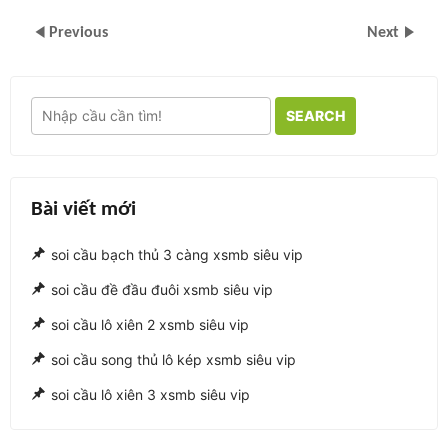
Previous
Next
SEARCH
Bài viết mới
soi cầu bạch thủ 3 càng xsmb siêu vip
soi cầu đề đầu đuôi xsmb siêu vip
soi cầu lô xiên 2 xsmb siêu vip
soi cầu song thủ lô kép xsmb siêu vip
soi cầu lô xiên 3 xsmb siêu vip