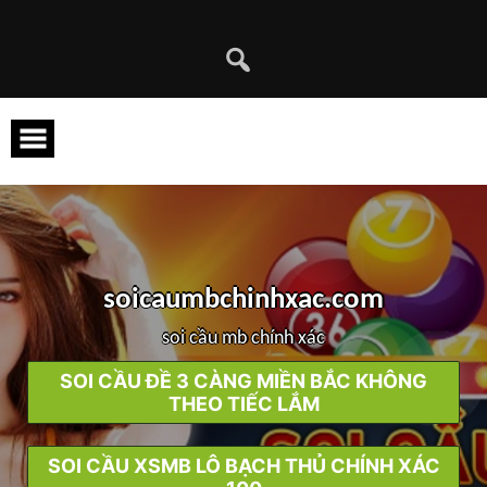
Skip
to
content
s
o
i
c
a
u
m
b
c
h
i
n
h
x
a
c
.
c
o
m
soi cầu mb chính xác
SOI CẦU ĐỀ 3 CÀNG MIỀN BẮC KHÔNG
THEO TIẾC LẮM
SOI CẦU XSMB LÔ BẠCH THỦ CHÍNH XÁC