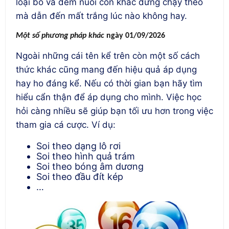
loại bỏ và đem nuôi con khác đừng chạy theo
mà dẫn đến mất trắng lúc nào không hay.
Một số phương pháp khác
ngày 01/09/2026
Ngoài những cái tên kể trên còn một số cách
thức khác cũng mang đến hiệu quả áp dụng
hay ho đáng kể. Nếu có thời gian bạn hãy tìm
hiểu cẩn thận để áp dụng cho mình. Việc học
hỏi càng nhiều sẽ giúp bạn tối ưu hơn trong việc
tham gia cá cược. Ví dụ:
Soi theo dạng lô rơi
Soi theo hình quả trám
Soi theo bóng âm dương
Soi theo đầu đít kép
…