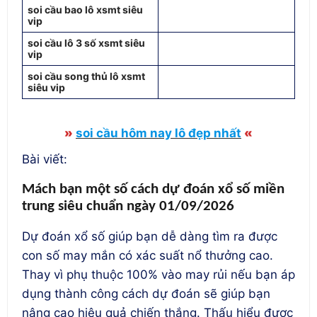
soi cầu bao lô xsmt siêu
vip
soi cầu lô 3 số xsmt siêu
vip
soi cầu song thủ lô xsmt
siêu vip
»
soi cầu hôm nay lô đẹp nhất
«
Bài viết:
Mách bạn một số cách dự đoán xổ số miền
trung siêu chuẩn ngày 01/09/2026
Dự đoán xổ số giúp bạn dễ dàng tìm ra được
con số may mắn có xác suất nổ thưởng cao.
Thay vì phụ thuộc 100% vào may rủi nếu bạn áp
dụng thành công cách dự đoán sẽ giúp bạn
nâng cao hiệu quả chiến thắng. Thấu hiểu được