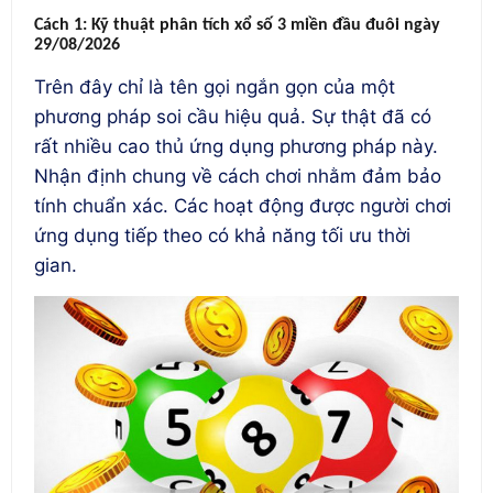
Cách 1: Kỹ thuật phân tích xổ số 3 miền đầu đuôi ngày
29/08/2026
Trên đây chỉ là tên gọi ngắn gọn của một
phương pháp soi cầu hiệu quả. Sự thật đã có
rất nhiều cao thủ ứng dụng phương pháp này.
Nhận định chung về cách chơi nhằm đảm bảo
tính chuẩn xác. Các hoạt động được người chơi
ứng dụng tiếp theo có khả năng tối ưu thời
gian.