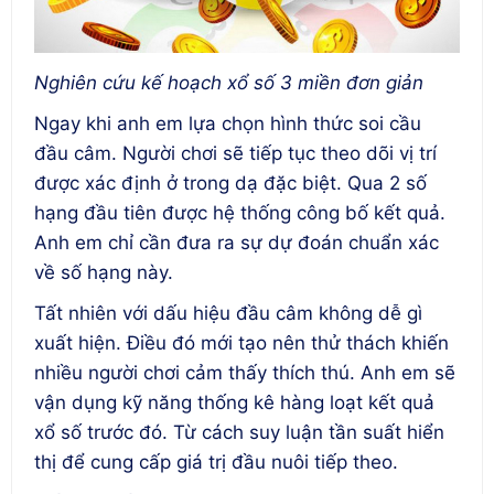
Nghiên cứu kế hoạch xổ số 3 miền đơn giản
Ngay khi anh em lựa chọn hình thức soi cầu
đầu câm. Người chơi sẽ tiếp tục theo dõi vị trí
được xác định ở trong dạ đặc biệt. Qua 2 số
hạng đầu tiên được hệ thống công bố kết quả.
Anh em chỉ cần đưa ra sự dự đoán chuẩn xác
về số hạng này.
Tất nhiên với dấu hiệu đầu câm không dễ gì
xuất hiện. Điều đó mới tạo nên thử thách khiến
nhiều người chơi cảm thấy thích thú. Anh em sẽ
vận dụng kỹ năng thống kê hàng loạt kết quả
xổ số trước đó. Từ cách suy luận tần suất hiển
thị để cung cấp giá trị đầu nuôi tiếp theo.