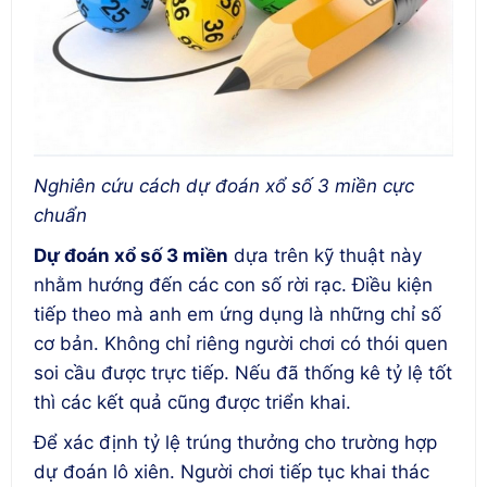
Nghiên cứu cách dự đoán xổ số 3 miền cực
chuẩn
Dự đoán xổ số 3 miền
dựa trên kỹ thuật này
nhằm hướng đến các con số rời rạc. Điều kiện
tiếp theo mà anh em ứng dụng là những chỉ số
cơ bản. Không chỉ riêng người chơi có thói quen
soi cầu được trực tiếp. Nếu đã thống kê tỷ lệ tốt
thì các kết quả cũng được triển khai.
Để xác định tỷ lệ trúng thưởng cho trường hợp
dự đoán lô xiên. Người chơi tiếp tục khai thác