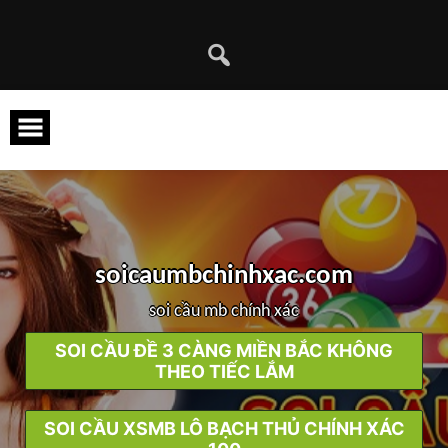
Skip
to
content
s
o
i
c
a
u
m
b
c
h
i
n
h
x
a
c
.
c
o
m
soi cầu mb chính xác
SOI CẦU ĐỀ 3 CÀNG MIỀN BẮC KHÔNG
THEO TIẾC LẮM
SOI CẦU XSMB LÔ BẠCH THỦ CHÍNH XÁC