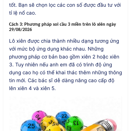
tốt. Bạn sẽ chọn lọc các con số được đầu tư với
tỉ lệ nổ cao.
Cách 3: Phương pháp soi cầu 3 miền trên lô xiên ngày
29/08/2026
Lô xiên được chia thành nhiều dạng tương ứng
với mức bộ ứng dụng khác nhau. Những
phương pháp cơ bản bao gồm xiên 2 hoặc xiên
3. Tuy nhiên nếu anh em đã có trình độ ứng
dụng cao họ có thể khai thác thêm những thông
tin mới. Các bác sĩ dễ dàng nâng cao cấp độ
lên xiên 4 và xiên 5.