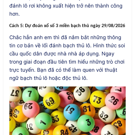
đánh lô rơi không xuất hiện trở nên thành công
hơn.
Cách 5: Dự đoán xổ số 3 miền bạch thủ ngày 29/08/2026
Chắc hẳn anh em thì đã nắm bắt những thông
tin cơ bản về lối đánh bạch thủ lô. Hình thức soi
cầu quốc dân được nhà nhà áp dụng. Ngay
trong giai đoạn đầu tiên tìm hiểu những trò chơi
trực tuyến. Bạn đã có thể làm quen với thuật
ngữ bạch thủ lô hoặc độc thủ lô.