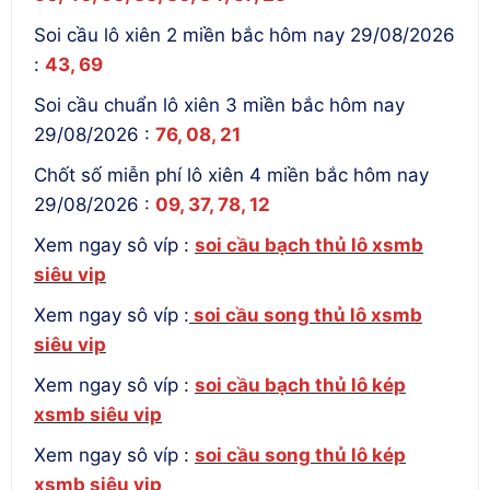
Soi cầu lô xiên 2 miền bắc hôm nay 29/08/2026
:
43, 69
Soi cầu chuẩn lô xiên 3 miền bắc hôm nay
29/08/2026 :
76, 08, 21
Chốt số miễn phí lô xiên 4 miền bắc hôm nay
29/08/2026 :
09, 37, 78, 12
Xem ngay sô víp :
soi cầu bạch thủ lô xsmb
siêu vip
Xem ngay sô víp :
soi cầu song thủ lô xsmb
siêu vip
Xem ngay sô víp :
soi cầu bạch thủ lô kép
xsmb siêu vip
Xem ngay sô víp :
soi cầu song thủ lô kép
xsmb siêu vip