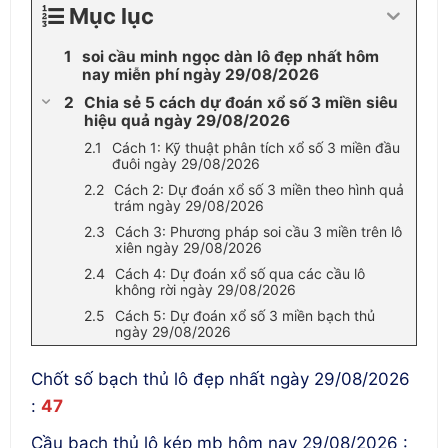
Mục lục
soi cầu minh ngọc dàn lô đẹp nhất hôm
nay miễn phí ngày 29/08/2026
Chia sẻ 5 cách dự đoán xổ số 3 miền siêu
hiệu quả ngày 29/08/2026
Cách 1: Kỹ thuật phân tích xổ số 3 miền đầu
đuôi ngày 29/08/2026
Cách 2: Dự đoán xổ số 3 miền theo hình quả
trám ngày 29/08/2026
Cách 3: Phương pháp soi cầu 3 miền trên lô
xiên ngày 29/08/2026
Cách 4: Dự đoán xổ số qua các cầu lô
không rời ngày 29/08/2026
Cách 5: Dự đoán xổ số 3 miền bạch thủ
ngày 29/08/2026
Chốt số bạch thủ lô đẹp nhất ngày 29/08/2026
:
47
Cầu bạch thủ lô kép mb hôm nay 29/08/2026 :