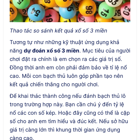
Thao tác so sánh kết quả xổ số 3 miền
Tương tự như những kỹ thuật ứng dụng khả
năng
dự đoán xổ số 3 miền
. Mục tiêu của người
chơi đặt ra chính là em chọn ra các giá trị số.
Đồng thời anh em còn phải đảm bảo về tỉ lệ nổ
cao. Mỗi con bạch thủ luôn góp phần tạo nên
kết quả chiến thắng cho người chơi.
Để khai thác thành công nếu đánh bạch thủ lô
trong trường hợp này. Bạn cần chú ý đến tỷ lệ
nổ các con số kép. Hoặc đây cũng có thể là cặp
số cho anh em tìm hiểu và đúc kết. Nếu sở hữu
giá trị càng lớn thì khung thời gian ứng dụng
càng cao.