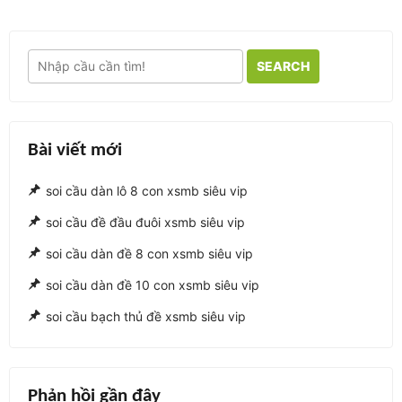
SEARCH
Bài viết mới
soi cầu dàn lô 8 con xsmb siêu vip
soi cầu đề đầu đuôi xsmb siêu vip
soi cầu dàn đề 8 con xsmb siêu vip
soi cầu dàn đề 10 con xsmb siêu vip
soi cầu bạch thủ đề xsmb siêu vip
Phản hồi gần đây