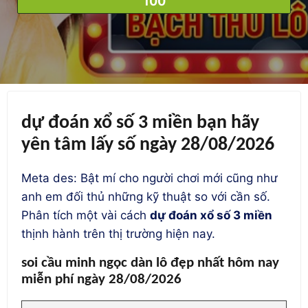
100
dự đoán xổ số 3 miền bạn hãy
yên tâm lấy số ngày 28/08/2026
Meta des: Bật mí cho người chơi mới cũng như
anh em đối thủ những kỹ thuật so với cần số.
Phân tích một vài cách
dự đoán xổ số 3 miền
thịnh hành trên thị trường hiện nay.
soi cầu minh ngọc dàn lô đẹp nhất hôm nay
miễn phí ngày 28/08/2026