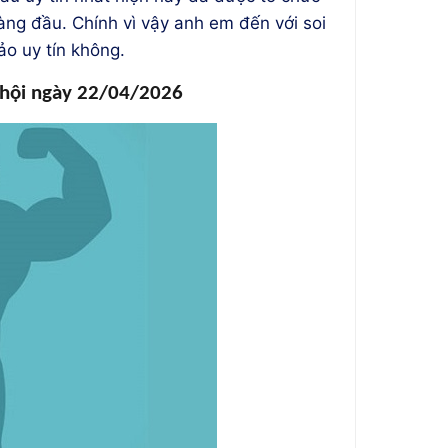
hàng đầu. Chính vì vậy anh em đến với soi
o uy tín không.
 hội ngày 22/04/2026