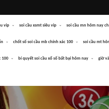
êu vip
soi cầu xsmt siêu vip
soi cầu mn hôm nay ch
ẩn
chốt số soi cầu mb chính xác 100
soi cầu mt hô
c 100
bí quyết soi cầu xổ số bất bại hôm nay
giờ v