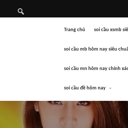
Skip
to
content
Trang chủ
soi cầu xsmb si
soi cầu mb hôm nay siêu chu
soi cầu mn hôm nay chính xá
soi cầu đề hôm nay