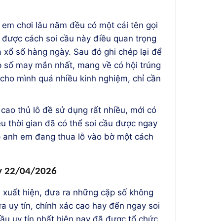
 em chơi lâu năm đều có một cái tên gọi
n được cách soi cầu này điều quan trọng
 xổ số hàng ngày. Sau đó ghi chép lại để
p số may mắn nhất, mang về có hội trúng
 cho mình quá nhiều kinh nghiệm, chỉ cần
cao thủ lô đề sử dụng rất nhiều, mới có
u thời gian đã có thể soi cầu được ngay
úp anh em đang thua lỗ vào bờ một cách
ày 22/04/2026
ầu xuất hiện, đưa ra những cặp số không
a uy tín, chính xác cao hay đến ngay soi
cầu uy tín nhất hiện nay đã được tổ chức