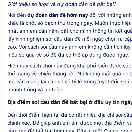
Giới thiệu sơ lược về dự đoán dàn đề bất bại?
Nói đến
dự đoán dàn đề hôm nay
đối với những anh
khác là chốt số bạch thủ trong ngày. Muốn thực hiệ
nhất anh em cần nắm bắt cho mình thông tin kết quả
lấy kinh nghiệm soi cầu dàn đề mỗi ngày chọn ra cặ
cao. Với cách soi cầu này anh em không cần tích lũy
hiểu sơ qua về số đề đã có thể áp dụng được ngay.
Hiện nay cách chơi này đang khá phổ biến được các 
thể mang về chiến thắng lớn. Nó không mất quá nhiề
mà vẫn mang lại cặp số có tỷ lệ trúng tuyệt đối. Gi
nhanh tròng và an toàn.
Địa điểm soi cầu dàn đề bất bại ở đâu uy tín ng
Đến thời điểm hiện tại đã có rất nhiều địa chỉ soi c
chính xác. Để giúp anh em tìm được một địa điểm vừ
cầu dàn đề bất bại hôm nay. Đây là một địa chỉ soi 