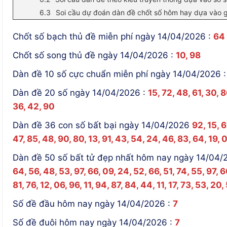
Soi cầu dự đoán dàn đề chốt số hôm hay dựa vào g
Chốt số bạch thủ đề miễn phí ngày 14/04/2026 :
64
Chốt số song thủ đề ngày 14/04/2026 :
10, 98
Dàn đề 10 số cực chuẩn miễn phí ngày 14/04/2026 
Dàn đề 20 số ngày 14/04/2026 :
15, 72, 48, 61, 30, 8
36, 42, 90
Dàn đề 36 con số bất bại ngày 14/04/2026
92, 15, 6
47, 85, 48, 90, 80, 13, 91, 43, 54, 24, 46, 83, 64, 19, 0
Dàn đề 50 số bất tử đẹp nhất hôm nay ngày 14/04/
64, 56, 48, 53, 97, 66, 09, 24, 52, 66, 51, 74, 55, 97, 
81, 76, 12, 06, 96, 11, 94, 87, 84, 44, 11, 17, 73, 53, 20,
Số đề đầu hôm nay ngày 14/04/2026 :
7
Số đề đuôi hôm nay ngày 14/04/2026 :
7