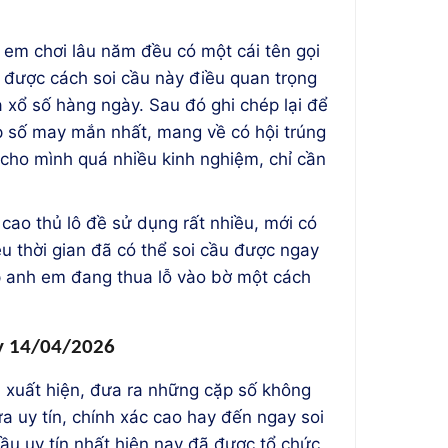
 em chơi lâu năm đều có một cái tên gọi
n được cách soi cầu này điều quan trọng
 xổ số hàng ngày. Sau đó ghi chép lại để
p số may mắn nhất, mang về có hội trúng
 cho mình quá nhiều kinh nghiệm, chỉ cần
cao thủ lô đề sử dụng rất nhiều, mới có
u thời gian đã có thể soi cầu được ngay
úp anh em đang thua lỗ vào bờ một cách
ày 14/04/2026
ầu xuất hiện, đưa ra những cặp số không
a uy tín, chính xác cao hay đến ngay soi
cầu uy tín nhất hiện nay đã được tổ chức