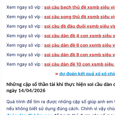
Xem ngay sô víp :
soi cầu bạch thủ đề xsmb siêu v
Xem ngay sô víp :
soi cầu song thủ đề xsmb siêu v
Xem ngay sô víp :
soi cầu đề đầu đuôi xsmb siêu vi
Xem ngay sô víp :
soi cầu dàn đề 4 con xsmb siêu v
Xem ngay sô víp :
soi cầu dàn đề 6 con xsmb siêu v
Xem ngay sô víp :
soi cầu dàn đề 8 con xsmb siêu v
Xem ngay sô víp :
soi cầu dàn đề 10 con xsmb siêu 
»
dự đoán kết quả xố số ch
Những cặp số thần tài khi thực hiện soi cầu dàn 
ngày 14/04/2026
Quá trình để tìm ra được những cặp số giúp anh em t
nếu không biết sử dụng đúng cách. Chính vì vậy chú