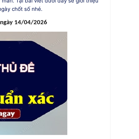
ắn. Tại bài viết dưới đây sẽ giới thiệu
ngày chốt số nhé.
? ngày 14/04/2026