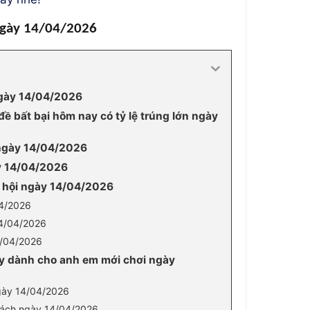
ngày 14/04/2026
ngày 14/04/2026
đề bất bại hôm nay có tỷ lệ trúng lớn ngày
 ngày 14/04/2026
ày 14/04/2026
ã hội ngày 14/04/2026
04/2026
14/04/2026
4/04/2026
y dành cho anh em mới chơi ngày
ngày 14/04/2026
 sách ngày 14/04/2026