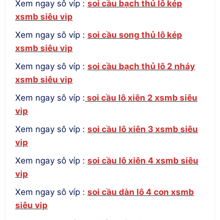
Xem ngay sô víp :
soi cầu bạch thủ lô kép
xsmb siêu vip
Xem ngay sô víp :
soi cầu song thủ lô kép
xsmb siêu vip
Xem ngay sô víp :
soi cầu bạch thủ lô 2 nháy
xsmb siêu vip
Xem ngay sô víp :
soi cầu lô xiên 2 xsmb siêu
vip
Xem ngay sô víp :
soi cầu lô xiên 3 xsmb siêu
vip
Xem ngay sô víp :
soi cầu lô xiên 4 xsmb siêu
vip
Xem ngay sô víp :
soi cầu dàn lô 4 con xsmb
siêu vip