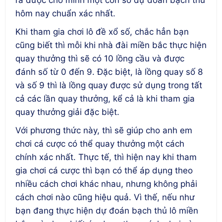
ra được cho mình một con số dự đoán bạch thủ
hôm nay chuẩn xác nhất.
Khi tham gia chơi lô đề xổ số, chắc hẳn bạn
cũng biết thì mỗi khi nhà đài miền bắc thực hiện
quay thưởng thì sẽ có 10 lồng cầu và được
đánh số từ 0 đến 9. Đặc biệt, là lồng quay số 8
và số 9 thì là lồng quay được sử dụng trong tất
cả các lần quay thưởng, kể cả là khi tham gia
quay thưởng giải đặc biệt.
Với phương thức này, thì sẽ giúp cho anh em
chơi cá cược có thể quay thưởng một cách
chính xác nhất. Thực tế, thì hiện nay khi tham
gia chơi cá cược thì bạn có thể áp dụng theo
nhiều cách chơi khác nhau, nhưng không phải
cách chơi nào cũng hiệu quả. Vì thế, nếu như
bạn đang thực hiện dự đoán bạch thủ lô miền