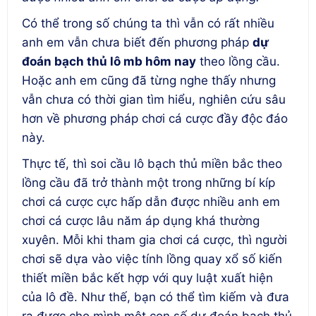
Có thể trong số chúng ta thì vẫn có rất nhiều
anh em vẫn chưa biết đến phương pháp
dự
đoán bạch thủ lô mb hôm nay
theo lồng cầu.
Hoặc anh em cũng đã từng nghe thấy nhưng
vẫn chưa có thời gian tìm hiểu, nghiên cứu sâu
hơn về phương pháp chơi cá cược đầy độc đáo
này.
Thực tế, thì soi cầu lô bạch thủ miền bắc theo
lồng cầu đã trở thành một trong những bí kíp
chơi cá cược cực hấp dẫn được nhiều anh em
chơi cá cược lâu năm áp dụng khá thường
xuyên. Mỗi khi tham gia chơi cá cược, thì người
chơi sẽ dựa vào việc tính lồng quay xổ số kiến
thiết miền bắc kết hợp với quy luật xuất hiện
của lô đề. Như thế, bạn có thể tìm kiếm và đưa