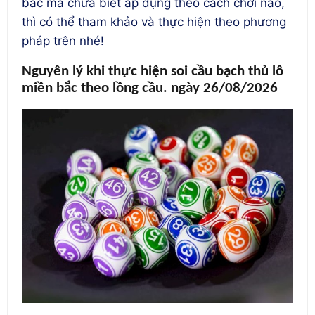
bắc mà chưa biết áp dụng theo cách chơi nào,
thì có thể tham khảo và thực hiện theo phương
pháp trên nhé!
Nguyên lý khi thực hiện soi cầu bạch thủ lô
miền bắc theo lồng cầu. ngày 26/08/2026