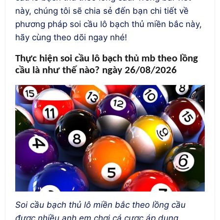
này, chúng tôi sẽ chia sẻ đến bạn chi tiết về
phương pháp soi cầu lô bạch thủ miền bắc này,
hãy cùng theo dõi ngay nhé!
Thực hiện soi cầu lô bạch thủ mb theo lồng
cầu là như thế nào? ngày 26/08/2026
Soi cầu bạch thủ lô miền bắc theo lồng cầu
được nhiều anh em chơi cá cược áp dụng.