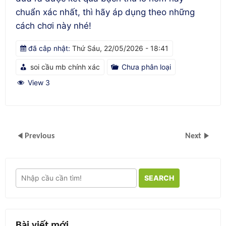
chuẩn xác nhất, thì hãy áp dụng theo những
cách chơi này nhé!
đã câp nhật:
Thứ Sáu, 22/05/2026 - 18:41
soi cầu mb chính xác
Chưa phân loại
View 3
Previous
Next
SEARCH
Bài viết mới