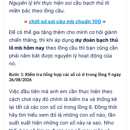
Nguyên lý khi thực hiện soi cầu bạch thủ lô
miền bắc theo lồng cầu.
»
chốt số soi cầu mb chuẩn 100
«
Để có thể gia tăng thêm cho mình cơ hội giành
chiến thắng, thì khi áp dụng
dự đoán bạch thủ
lô mb hôm nay
theo lồng cầu thì bạn cũng cần
phải nắm bắt được nguyên lý hoạt động của
nó.
Bước 1: Kiểm tra tổng hợp các số có ở trong lồng 9 ngày
26/08/2026
Việc đầu tiên mà anh em cần thực hiện theo
cách chơi này đó chính là kiểm tra và thống kê
lại tất cả các con số có trong lồng 6. Đồng thời
hãy tìm hiểu xem đó là những con số nào, tần
suất xuất hiện những con số này ra sao. Như