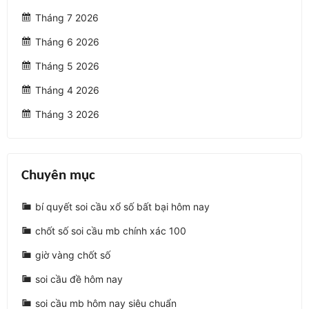
Tháng 7 2026
Tháng 6 2026
Tháng 5 2026
Tháng 4 2026
Tháng 3 2026
Chuyên mục
bí quyết soi cầu xổ số bất bại hôm nay
chốt số soi cầu mb chính xác 100
giờ vàng chốt số
soi cầu đề hôm nay
soi cầu mb hôm nay siêu chuẩn