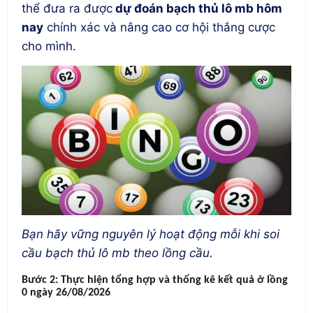
thể đưa ra được
dự đoán bạch thủ lô mb hôm
nay
chính xác và nâng cao cơ hội thắng cược
cho mình.
Bạn hãy vững nguyên lý hoạt động mỗi khi soi
cầu bạch thủ lô mb theo lồng cầu.
Bước 2: Thực hiện tổng hợp và thống kê kết quả ở lồng
0 ngày 26/08/2026