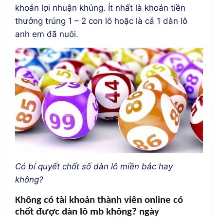
khoản lợi nhuận khủng. Ít nhất là khoản tiền
thưởng trúng 1 – 2 con lô hoặc là cả 1 dàn lô
anh em đã nuôi.
Có bí quyết chốt số dàn lô miền bắc hay
không?
Không có tài khoản thành viên online có
chốt được dàn lô mb không? ngày