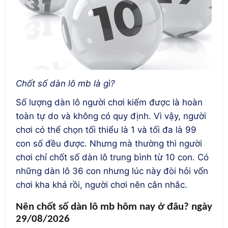
Chốt số dàn lô mb là gì?
Số lượng dàn lô người chơi kiếm được là hoàn
toàn tự do và không có quy định. Vì vậy, người
chơi có thể chọn tối thiểu là 1 và tối đa là 99
con số đều được. Nhưng mà thường thì người
chơi chỉ chốt số dàn lô trung bình từ 10 con. Có
những dàn lô 36 con nhưng lúc này đòi hỏi vốn
chơi kha khá rồi, người chơi nên cân nhắc.
Nên chốt số dàn lô mb hôm nay ở đâu? ngày
29/08/2026