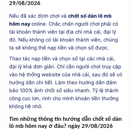
29/08/2026
Nếu đã xác định chơi và
chốt số dàn lô mb
hôm nay
online. Chắc chắn người chơi phải có
tài khoản thành viên tại địa chỉ nhà cái, đại lý
đó. Nếu không có tài khoản thành viên, chúng
ta sẽ không thể nạp tiền và chọn số được.
Thao tác nạp tiền và chọn số tại các nhà cái,
đại lý khá đơn giản. Chỉ cần người chơi truy cập
vào hệ thống website của nhà cái, sau đó sẽ có
hướng dẫn chi tiết. Làm theo hướng dẫn đảm
bảo 100% ảnh chốt số siêu nhanh. Tỷ lệ thành
công cực lơn, rinh cho mình khoản tiền thưởng
không hề nhỏ.
Tìm những thông tin hướng dẫn chốt số dàn
lô mb hôm nay ở đâu? ngày 29/08/2026