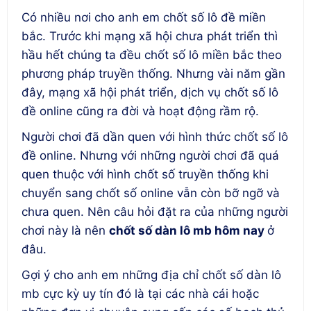
Có nhiều nơi cho anh em chốt số lô đề miền
bắc. Trước khi mạng xã hội chưa phát triển thì
hầu hết chúng ta đều chốt số lô miền bắc theo
phương pháp truyền thống. Nhưng vài năm gần
đây, mạng xã hội phát triển, dịch vụ chốt số lô
đề online cũng ra đời và hoạt động rầm rộ.
Người chơi đã dần quen với hình thức chốt số lô
đề online. Nhưng với những người chơi đã quá
quen thuộc với hình chốt số truyền thống khi
chuyển sang chốt số online vẫn còn bỡ ngỡ và
chưa quen. Nên câu hỏi đặt ra của những người
chơi này là nên
chốt số dàn lô mb hôm nay
ở
đâu.
Gợi ý cho anh em những địa chỉ chốt số dàn lô
mb cực kỳ uy tín đó là tại các nhà cái hoặc