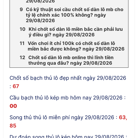
29/08/2026
Có kỹ thuật soi cầu chốt số dàn lô mb cho
tỷ lệ chính xác 100% không? ngày
29/08/2026
Khi chốt số dàn lô miền bắc cần phải lưu
ý điều gì? ngày 29/08/2026
Vốn chơi ít chỉ 100k có chốt số dàn lô
miền bắc được không? ngày 29/08/2026
Chốt số dàn lô mb online thì lĩnh tiền
thưởng qua đâu? ngày 29/08/2026
Chốt số bạch thủ lô đẹp nhất ngày 29/08/2026
:
67
Cầu bạch thủ lô kép mb hôm nay 29/08/2026 :
00
Song thủ thủ lô miễn phí ngày 29/08/2026 :
63,
85
Dự đoán song thủ lô kép hôm nay 29/08/2026 :