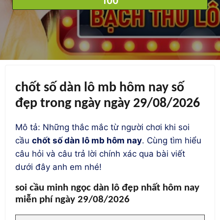
100
chốt số dàn lô mb hôm nay số
đẹp trong ngày ngày 29/08/2026
Mô tả: Những thắc mắc từ người chơi khi soi
cầu
chốt số dàn lô mb hôm nay
. Cùng tìm hiểu
câu hỏi và câu trả lời chính xác qua bài viết
dưới đây anh em nhé!
soi cầu minh ngọc dàn lô đẹp nhất hôm nay
miễn phí ngày 29/08/2026