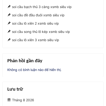
soi cầu bạch thủ 3 càng xsmb siêu vip
soi cầu đề đầu đuôi xsmb siêu vip
soi cầu lô xiên 2 xsmb siêu vip
soi cầu song thủ lô kép xsmb siêu vip
soi cầu lô xiên 3 xsmb siêu vip
Phản hồi gần đây
Không có bình luận nào để hiển thị.
Lưu trữ
Tháng 8 2026