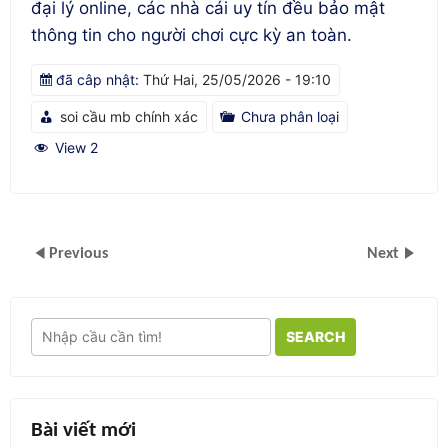
đại lý online, các nhà cái uy tín đều bảo mật
thông tin cho người chơi cực kỳ an toàn.
đã câp nhật:
Thứ Hai, 25/05/2026 - 19:10
soi cầu mb chính xác
Chưa phân loại
View 2
Previous
Next
SEARCH
Bài viết mới