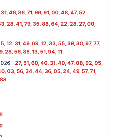
:
31, 46, 86, 71, 96, 91, 00, 48, 47, 52
3, 28, 41, 79, 35, 88, 64, 22, 28, 27, 00,
5, 12, 31, 49, 69, 12, 33, 55, 39, 30, 97, 77,
, 28, 56, 86, 13, 51, 94, 11
2026 :
27, 51, 60, 40, 31, 40, 47, 08, 92, 95,
40, 03, 56, 34, 44, 36, 05, 24, 49, 57, 71,
 88
ip
ip
p