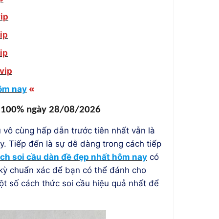
ip
ip
ip
vip
hôm nay
«
c 100% ngày 28/08/2026
 vô cùng hấp dẫn trước tiên nhất vẫn là
y. Tiếp đến là sự dễ dàng trong cách tiếp
ch soi cầu dàn đề đẹp nhất hôm nay
có
 kỳ chuẩn xác để bạn có thể đánh cho
t số cách thức soi cầu hiệu quả nhất để