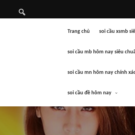
Skip
to
content
Trang chủ
soi cầu xsmb si
soi cầu mb hôm nay siêu chu
soi cầu mn hôm nay chính xá
soi cầu đề hôm nay