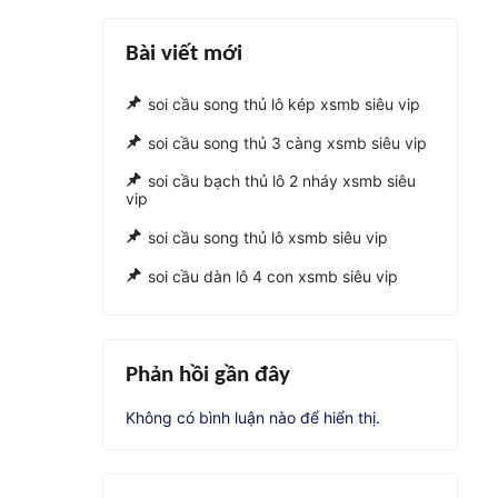
Bài viết mới
soi cầu song thủ lô kép xsmb siêu vip
soi cầu song thủ 3 càng xsmb siêu vip
soi cầu bạch thủ lô 2 nháy xsmb siêu
vip
soi cầu song thủ lô xsmb siêu vip
soi cầu dàn lô 4 con xsmb siêu vip
Phản hồi gần đây
Không có bình luận nào để hiển thị.