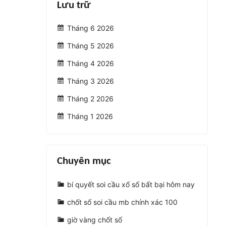
Lưu trữ
Tháng 6 2026
Tháng 5 2026
Tháng 4 2026
Tháng 3 2026
Tháng 2 2026
Tháng 1 2026
Chuyên mục
bí quyết soi cầu xổ số bất bại hôm nay
chốt số soi cầu mb chính xác 100
giờ vàng chốt số