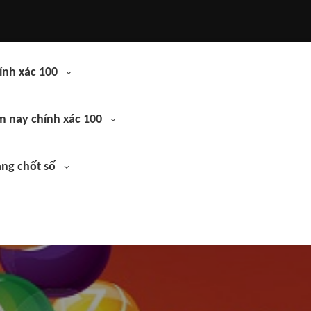
ính xác 100
m nay chính xác 100
àng chốt số