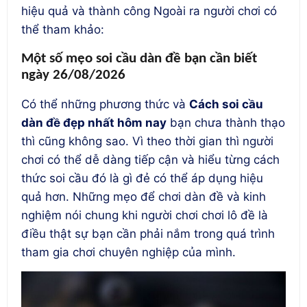
hiệu quả và thành công Ngoài ra người chơi có
thể tham khảo:
Một số mẹo soi cầu dàn đề bạn cần biết
ngày 26/08/2026
Có thể những phương thức và
Cách soi cầu
dàn đề đẹp nhất hôm nay
bạn chưa thành thạo
thì cũng không sao. Vì theo thời gian thì người
chơi có thể dễ dàng tiếp cận và hiểu từng cách
thức soi cầu đó là gì đẻ có thể áp dụng hiệu
quả hơn. Những mẹo để chơi dàn đề và kinh
nghiệm nói chung khi người chơi chơi lô đề là
điều thật sự bạn cần phải nắm trong quá trình
tham gia chơi chuyên nghiệp của mình.