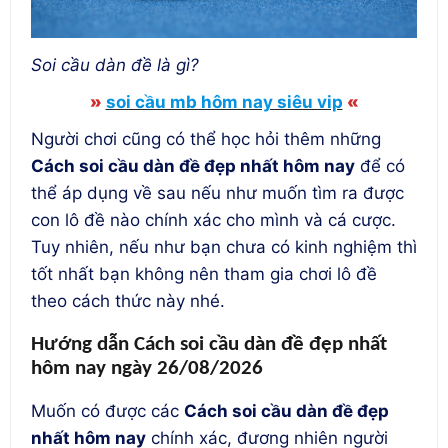
Soi cầu dàn đề là gì?
»
soi cầu mb hôm nay siêu vip
«
Người chơi cũng có thể học hỏi thêm những
Cách soi cầu dàn đề đẹp nhất hôm nay
để có
thể áp dụng về sau nếu như muốn tìm ra được
con lô đề nào chính xác cho mình và cá cược.
Tuy nhiên, nếu như bạn chưa có kinh nghiệm thì
tốt nhất bạn không nên tham gia chơi lô đề
theo cách thức này nhé.
Hướng dẫn Cách soi cầu dàn đề đẹp nhất
hôm nay ngày 26/08/2026
Muốn có được các
Cách soi cầu dàn đề đẹp
nhất hôm nay
chính xác, đương nhiên người