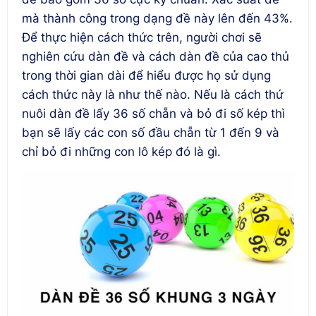
mà thành công trong dạng đề này lên đến 43%.
Để thực hiện cách thức trên, người chơi sẽ
nghiên cứu dàn đề và cách dàn đề của cao thủ
trong thời gian dài để hiểu được họ sử dụng
cách thức này là như thế nào. Nếu là cách thứ
nuôi dàn đề lấy 36 số chẵn và bỏ đi số kép thì
bạn sẽ lấy các con số đầu chẵn từ 1 đến 9 và
chỉ bỏ đi những con lô kép đó là gì.