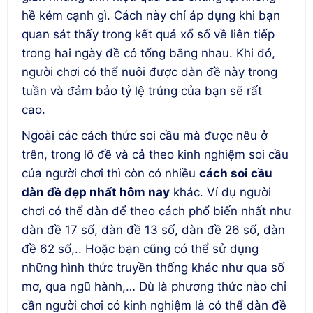
hề kém cạnh gì. Cách này chỉ áp dụng khi bạn
quan sát thấy trong kết quả xổ số về liên tiếp
trong hai ngày đề có tổng bằng nhau. Khi đó,
người chơi có thể nuôi được dàn đề này trong
tuần và đảm bảo tỷ lệ trúng của bạn sẽ rất
cao.
Ngoài các cách thức soi cầu mà được nêu ở
trên, trong lô đề và cả theo kinh nghiệm soi cầu
của người chơi thì còn có nhiều
cách soi cầu
dàn đề đẹp nhất hôm nay
khác. Ví dụ người
chơi có thể dàn để theo cách phổ biến nhất như
dàn đề 17 số, dàn đề 13 số, dàn đề 26 số, dàn
đề 62 số,.. Hoặc bạn cũng có thể sử dụng
những hình thức truyền thống khác như qua số
mơ, qua ngũ hành,… Dù là phương thức nào chỉ
cần người chơi có kinh nghiệm là có thể dàn đề