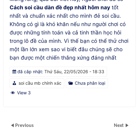
Cách soi cầu dàn đề đẹp nhất hôm nay
tốt
nhất và chuẩn xác nhất cho mình đẻ soi cầu.
Không có gì là khó khăn nếu như người chơi có
được những tính toán và cả tinh thần học hỏi
trong lô đề của mình. Vì thế bạn có thể thử chơi
một lần lớn xem sao vi biết đâu chúng sẽ cho
bạn được một chiến thắng xứng đáng nhất
đã câp nhật:
Thứ Sáu, 22/05/2026 - 18:33
soi cầu mb chính xác
Chưa phân loại
View 3
Previous
Next