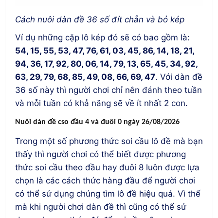
Cách nuôi dàn đề 36 số đít chẵn và bỏ kép
Ví dụ những cặp lô kép đó sẽ có bao gồm là:
54, 15, 55, 53, 47, 76, 61, 03, 45, 86, 14, 18, 21,
94, 36, 17, 92, 80, 06, 14, 79, 13, 65, 45, 34, 92,
63, 29, 79, 68, 85, 49, 08, 66, 69, 47
. Với dàn đề
36 số này thì người chơi chỉ nên đánh theo tuần
và mỗi tuần có khả năng sẽ về ít nhất 2 con.
Nuôi dàn đề cso đầu 4 và đuôi 0
ngày 26/08/2026
Trong một số phương thức soi cầu lô đề mà bạn
thấy thì người chơi có thể biết được phương
thức soi cầu theo đầu hay đuôi 8 luôn được lựa
chọn là các cách thức hàng đầu để người chơi
có thể sử dụng chúng tìm lô đề hiệu quả. Vì thế
mà khi người chơi dàn đề thì cũng có thể sử