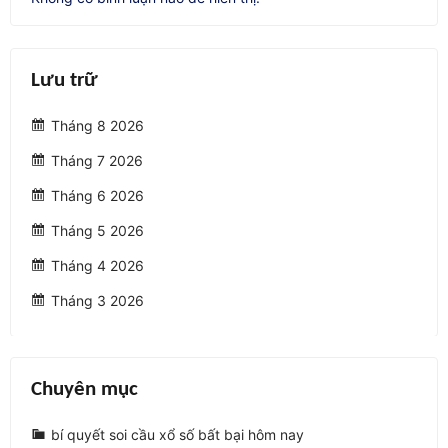
Lưu trữ
Tháng 8 2026
Tháng 7 2026
Tháng 6 2026
Tháng 5 2026
Tháng 4 2026
Tháng 3 2026
Chuyên mục
bí quyết soi cầu xổ số bất bại hôm nay