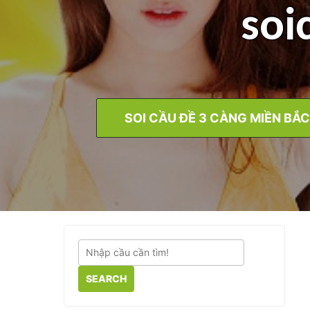
s
o
i
SOI CẦU ĐỀ 3 CÀNG MIỀN BẮ
SEARCH