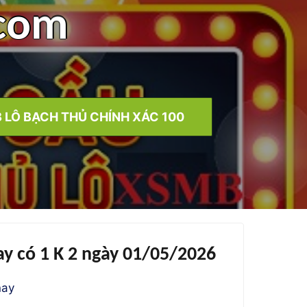
c
o
m
 LÔ BẠCH THỦ CHÍNH XÁC 100
ay có 1 K 2 ngày 01/05/2026
nay