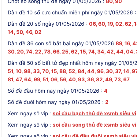
Chốt số song thủ đề ngày 01/05/2026 :
80, 90
Dàn đề 10 số cực chuẩn miễn phí ngày 01/05/2026 
Dàn đề 20 số ngày 01/05/2026 :
06, 60, 19, 02, 62, 1
14, 50, 46, 02
Dàn đề 36 con số bất bại ngày 01/05/2026
89, 16, 4
30, 20, 74, 22, 78, 66, 25, 62, 15, 74, 34, 42, 44, 04, 37
Dàn đề 50 số bất tử đẹp nhất hôm nay ngày 01/05/
51, 10, 98, 33, 70, 15, 88, 52, 84, 44, 96, 30, 37, 14, 97
81, 47, 64, 99, 51, 06, 56, 40, 93, 36, 82, 49, 73, 67
Số đề đầu hôm nay ngày 01/05/2026 :
4
Số đề đuôi hôm nay ngày 01/05/2026 :
2
Xem ngay sô víp :
soi cầu bạch thủ đề xsmb siêu v
Xem ngay sô víp :
soi cầu song thủ đề xsmb siêu v
Xem ngay sô víp :
soi cầu đề đầu đuôi xsmb siêu vi