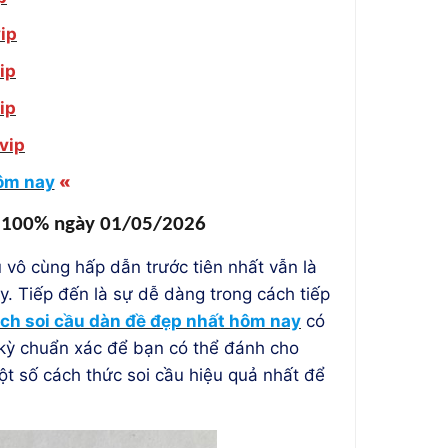
ip
ip
ip
vip
hôm nay
«
c 100% ngày 01/05/2026
 vô cùng hấp dẫn trước tiên nhất vẫn là
y. Tiếp đến là sự dễ dàng trong cách tiếp
ch soi cầu dàn đề đẹp nhất hôm nay
có
 kỳ chuẩn xác để bạn có thể đánh cho
t số cách thức soi cầu hiệu quả nhất để