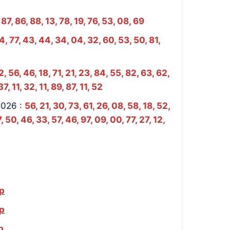
:
87, 86, 88, 13, 78, 19, 76, 53, 08, 69
4, 77, 43, 44, 34, 04, 32, 60, 53, 50, 81,
2, 56, 46, 18, 71, 21, 23, 84, 55, 82, 63, 62,
, 11, 32, 11, 89, 87, 11, 52
2026 :
56, 21, 30, 73, 61, 26, 08, 58, 18, 52,
, 50, 46, 33, 57, 46, 97, 09, 00, 77, 27, 12,
ip
ip
p