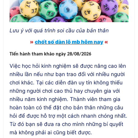
Lưu ý với quá trình soi cầu của bản thân
»
chốt số dàn lô mb hôm nay
«
Tiến hành tham khảo ngày 28/08/2026
Việc học hỏi kinh nghiệm sẽ được nâng cao lên
nhiều lần nếu như bạn trao đổi với nhiều người
chơi khác. Tại các diễn đàn uy tín không thiếu
những người chơi cao thủ hay chuyên gia với
nhiều năm kinh nghiệm. Thành viên tham gia
hoàn toàn có thể đặt cho bản thân những câu
hỏi để được hỗ trợ một cách nhanh chóng nhất.
Từ đó bạn sẽ đưa ra cho mình những bí quyết
mà không phải ai cũng biết được.