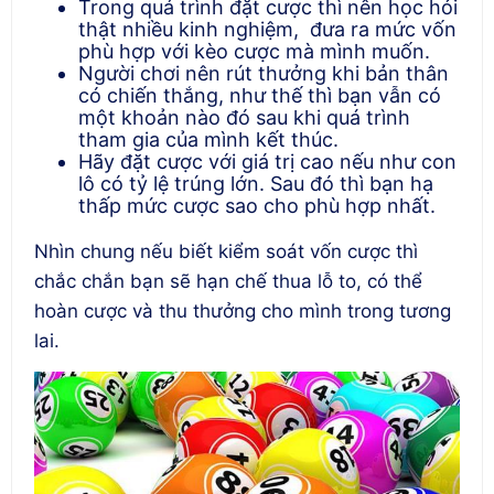
Trong quá trình đặt cược thì nên học hỏi
thật nhiều kinh nghiệm, đưa ra mức vốn
phù hợp với kèo cược mà mình muốn.
Người chơi nên rút thưởng khi bản thân
có chiến thắng, như thế thì bạn vẫn có
một khoản nào đó sau khi quá trình
tham gia của mình kết thúc.
Hãy đặt cược với giá trị cao nếu như con
lô có tỷ lệ trúng lớn. Sau đó thì bạn hạ
thấp mức cược sao cho phù hợp nhất.
Nhìn chung nếu biết kiểm soát vốn cược thì
chắc chắn bạn sẽ hạn chế thua lỗ to, có thể
hoàn cược và thu thưởng cho mình trong tương
lai.