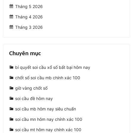
Tháng 5 2026
Tháng 4 2026
Tháng 3 2026
Chuyên mục
bí quyết soi cầu xổ số bất bại hôm nay
chốt số soi cầu mb chính xác 100
giờ vàng chốt số
soi cầu đề hôm nay
soi cầu mb hôm nay siêu chuẩn
soi cầu mn hôm nay chính xác 100
soi cầu mt hôm nay chính xác 100