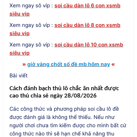
Xem ngay sô víp :
soi cầu dàn lô 6 con xsmb
siêu vip
Xem ngay sô víp :
soi cầu dàn lô 8 con xsmb
siêu vip
Xem ngay sô víp :
soi cầu dàn lô 10 con xsmb
siêu vip
»
giờ vàng chốt số đề mb hôm nay
«
Bài viết
Cách đánh bạch thủ lô chắc ăn nhất được
cao thủ chia sẻ ngày 28/08/2026
Các công thức và phương pháp soi cầu lô đề
được đánh giá là không thể thiếu. Nếu như
người chơi chưa tìm kiếm được cho mình bất cứ
công thức nào thì sẽ hạn chế khả năng thu