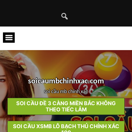
Skip
to
content
s
o
i
c
a
u
m
b
c
h
i
n
h
x
a
c
.
c
o
m
soi cầu mb chính xác
SOI CẦU ĐỀ 3 CÀNG MIỀN BẮC KHÔNG
THEO TIẾC LẮM
SOI CẦU XSMB LÔ BẠCH THỦ CHÍNH XÁC