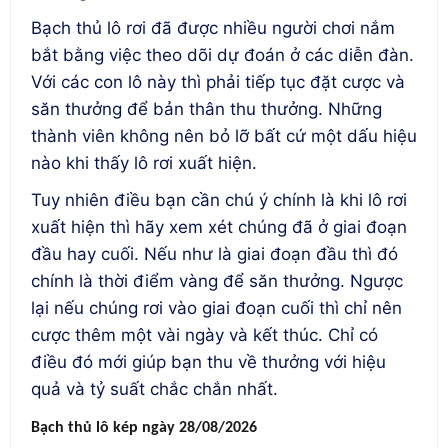
Bạch thủ lô rơi đã được nhiều người chơi nắm
bắt bằng việc theo dõi dự đoán ở các diễn đàn.
Với các con lô này thì phải tiếp tục đặt cược và
săn thưởng để bản thân thu thưởng. Những
thành viên không nên bỏ lỡ bất cứ một dấu hiệu
nào khi thấy lô rơi xuất hiện.
Tuy nhiên điều bạn cần chú ý chính là khi lô rơi
xuất hiện thì hãy xem xét chúng đã ở giai đoạn
đầu hay cuối. Nếu như là giai đoạn đầu thì đó
chính là thời điểm vàng để săn thưởng. Ngược
lại nếu chúng rơi vào giai đoạn cuối thì chỉ nên
cược thêm một vài ngày và kết thúc. Chỉ có
điều đó mới giúp bạn thu về thưởng với hiệu
quả và tỷ suất chắc chắn nhất.
Bạch thủ lô kép ngày 28/08/2026