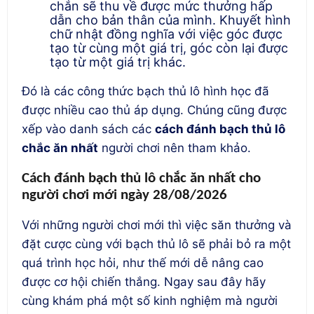
chắn sẽ thu về được mức thưởng hấp
dẫn cho bản thân của mình. Khuyết hình
chữ nhật đồng nghĩa với việc góc được
tạo từ cùng một giá trị, góc còn lại được
tạo từ một giá trị khác.
Đó là các công thức bạch thủ lô hình học đã
được nhiều cao thủ áp dụng. Chúng cũng được
xếp vào danh sách các
cách đánh bạch thủ lô
chắc ăn nhất
người chơi nên tham khảo.
Cách đánh bạch thủ lô chắc ăn nhất cho
người chơi mới ngày 28/08/2026
Với những người chơi mới thì việc săn thưởng và
đặt cược cùng với bạch thủ lô sẽ phải bỏ ra một
quá trình học hỏi, như thế mới dễ nâng cao
được cơ hội chiến thắng. Ngay sau đây hãy
cùng khám phá một số kinh nghiệm mà người