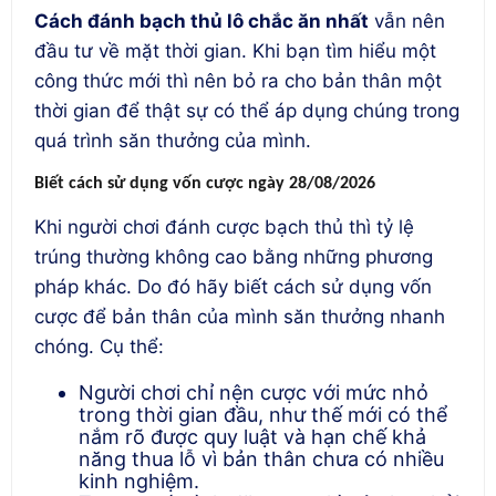
Cách đánh bạch thủ lô chắc ăn nhất
vẫn nên
đầu tư về mặt thời gian. Khi bạn tìm hiểu một
công thức mới thì nên bỏ ra cho bản thân một
thời gian để thật sự có thể áp dụng chúng trong
quá trình săn thưởng của mình.
Biết cách sử dụng vốn cược ngày 28/08/2026
Khi người chơi đánh cược bạch thủ thì tỷ lệ
trúng thường không cao bằng những phương
pháp khác. Do đó hãy biết cách sử dụng vốn
cược để bản thân của mình săn thưởng nhanh
chóng. Cụ thể:
Người chơi chỉ nện cược với mức nhỏ
trong thời gian đầu, như thế mới có thể
nắm rõ được quy luật và hạn chế khả
năng thua lỗ vì bản thân chưa có nhiều
kinh nghiệm.