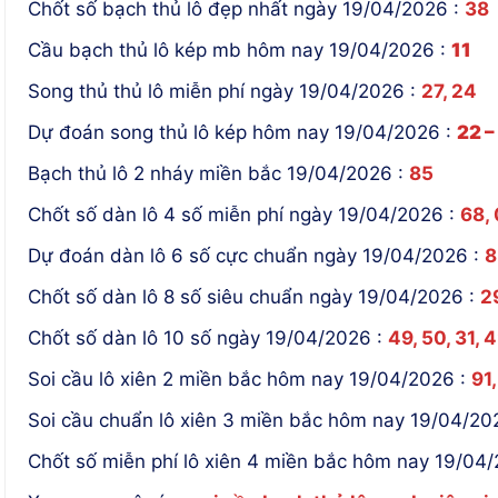
Chốt số bạch thủ lô đẹp nhất ngày 19/04/2026 :
38
Cầu bạch thủ lô kép mb hôm nay 19/04/2026 :
11
Song thủ thủ lô miễn phí ngày 19/04/2026 :
27, 24
Dự đoán song thủ lô kép hôm nay 19/04/2026 :
22 –
Bạch thủ lô 2 nháy miền bắc 19/04/2026 :
85
Chốt số dàn lô 4 số miễn phí ngày 19/04/2026 :
68, 
Dự đoán dàn lô 6 số cực chuẩn ngày 19/04/2026 :
8
Chốt số dàn lô 8 số siêu chuẩn ngày 19/04/2026 :
29
Chốt số dàn lô 10 số ngày 19/04/2026 :
49, 50, 31, 4
Soi cầu lô xiên 2 miền bắc hôm nay 19/04/2026 :
91,
Soi cầu chuẩn lô xiên 3 miền bắc hôm nay 19/04/20
Chốt số miễn phí lô xiên 4 miền bắc hôm nay 19/04