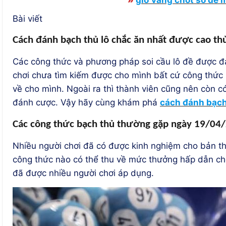
Bài viết
Cách đánh bạch thủ lô chắc ăn nhất được cao th
Các công thức và phương pháp soi cầu lô đề được đá
chơi chưa tìm kiếm được cho mình bất cứ công thức 
về cho mình. Ngoài ra thì thành viên cũng nên còn c
đánh cược. Vậy hãy cùng khám phá
cách đánh bạch
Các công thức bạch thủ thường gặp ngày 19/04
Nhiều người chơi đã có được kinh nghiệm cho bản th
công thức nào có thể thu về mức thưởng hấp dẫn ch
đã được nhiều người chơi áp dụng.