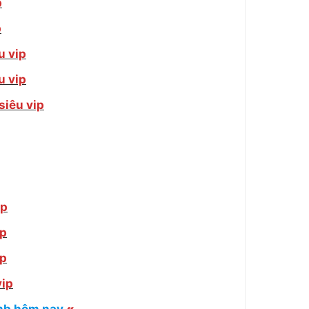
p
p
u vip
u vip
siêu vip
ip
ip
ip
vip
 mb hôm nay
«