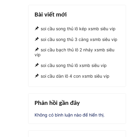
Bài viết mới
soi cầu song thủ lô kép xsmb siêu vip
soi cầu song thủ 3 càng xsmb siêu vip
soi cầu bạch thủ lô 2 nháy xsmb siêu
vip
soi cầu song thủ lô xsmb siêu vip
soi cầu dàn lô 4 con xsmb siêu vip
Phản hồi gần đây
Không có bình luận nào để hiển thị.