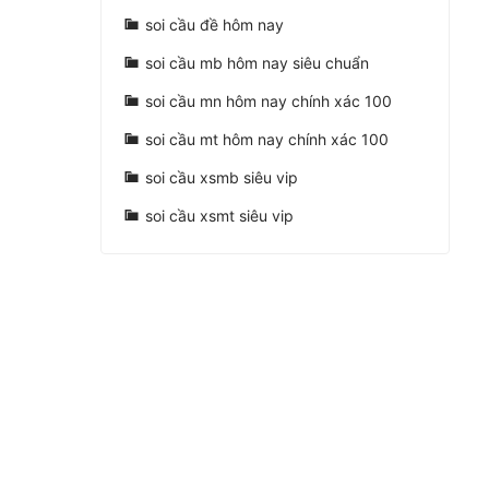
soi cầu đề hôm nay
soi cầu mb hôm nay siêu chuẩn
soi cầu mn hôm nay chính xác 100
soi cầu mt hôm nay chính xác 100
soi cầu xsmb siêu vip
soi cầu xsmt siêu vip