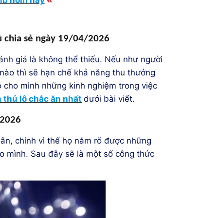
ủ chia sẻ ngày 19/04/2026
nh giá là không thể thiếu. Nếu như người
nào thì sẽ hạn chế khả năng thu thưởng
ó cho mình những kinh nghiệm trong việc
 thủ lô chắc ăn nhất
dưới bài viết.
/2026
ân, chính vì thế họ nắm rõ được những
o mình. Sau đây sẽ là một số công thức