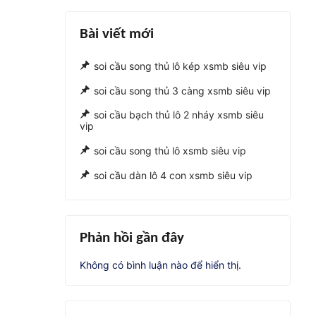
Bài viết mới
soi cầu song thủ lô kép xsmb siêu vip
soi cầu song thủ 3 càng xsmb siêu vip
soi cầu bạch thủ lô 2 nháy xsmb siêu
vip
soi cầu song thủ lô xsmb siêu vip
soi cầu dàn lô 4 con xsmb siêu vip
Phản hồi gần đây
Không có bình luận nào để hiển thị.