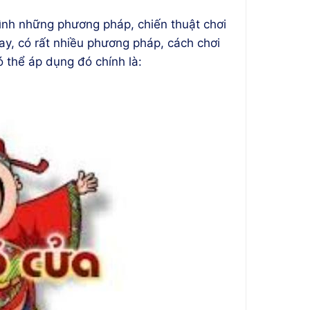
nh những phương pháp, chiến thuật chơi
nay, có rất nhiều phương pháp, cách chơi
 thể áp dụng đó chính là: