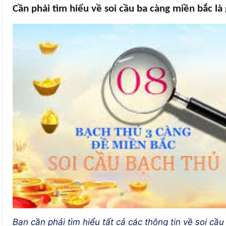
Cần phải tìm hiểu về soi cầu ba càng miền bắc l
Bạn cần phải tìm hiểu tất cả các thông tin về soi cầ