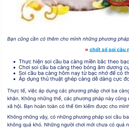
Bạn cũng cần có thêm cho mình những phương pháp
»
chốt số soi cầu 
Thực hiện soi cầu ba càng miền bắc theo bạc
Chơi soi cầu ba càng theo bóng âm dương c
Soi cầu ba càng hôm nay từ bạc nhớ để có th
Áp dụng thủ thuật ghép càng dễ dàng cực đơ
Thực tế, việc áp dụng các phương pháp chơi ba càn
khăn. Không những thế, các phương pháp này cũng đ
xã hội. Bạn hoàn toàn có thể tìm kiếm được cho mìn
Không những vậy, có những phương pháp soi cầu ba
không quá khó. Những người chơi mới chưa có quá nh