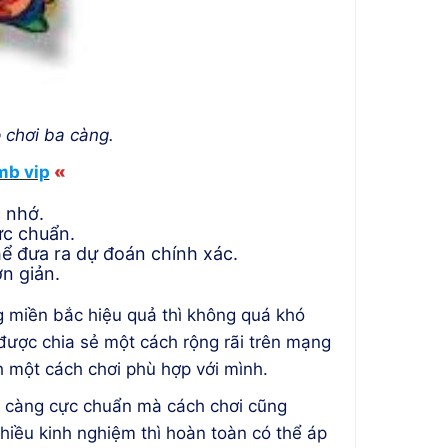
 chơi ba càng.
mb vip
«
 nhớ.
ực chuẩn.
ể đưa ra dự đoán chính xác.
n giản.
g miền bắc hiệu quả thì không quá khó
ược chia sẻ một cách rộng rãi trên mạng
h một cách chơi phù hợp với mình.
 càng cực chuẩn mà cách chơi cũng
iều kinh nghiệm thì hoàn toàn có thể áp