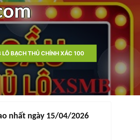
c
o
m
 LÔ BẠCH THỦ CHÍNH XÁC 100
cao nhất ngày 15/04/2026