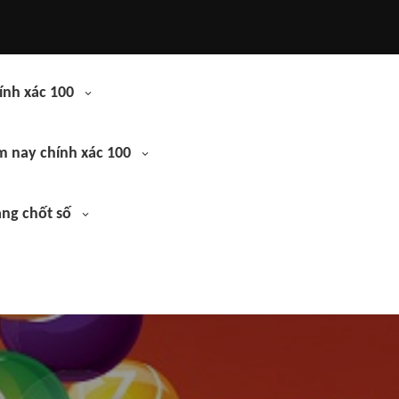
ính xác 100
m nay chính xác 100
àng chốt số