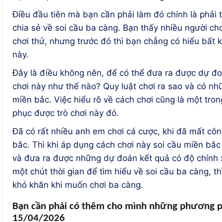
Điều đầu tiên mà bạn cần phải làm đó chính là phải t
chia sẻ về soi cầu ba càng. Bạn thấy nhiều người c
chơi thử, nhưng trước đó thì bạn chẳng có hiểu bất 
này.
Đây là điều không nên, để có thể đưa ra được dự đoá
chơi này như thế nào? Quy luật chơi ra sao và có nhữ
miền bắc. Việc hiểu rõ về cách chơi cũng là một tro
phục được trò chơi này đó.
Đã có rất nhiều anh em chơi cá cược, khi đã mất côn
bắc. Thì khi áp dụng cách chơi này soi cầu miền bắc
và đưa ra được những dự đoán kết quả có độ chính 
một chút thời gian để tìm hiểu về soi cầu ba càng, t
khó khăn khi muốn chơi ba càng.
Bạn cần phải có thêm cho mình những phương ph
15/04/2026