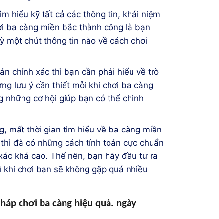
ìm hiểu kỹ tất cả các thông tin, khái niệm
hơi ba càng miền bắc thành công là bạn
kỳ một chút thông tin nào về cách chơi
n chính xác thì bạn cần phải hiểu về trò
ng lưu ý cần thiết mỗi khi chơi ba càng
ng những cơ hội giúp bạn có thể chinh
g, mất thời gian tìm hiểu về ba càng miền
 thì đã có những cách tính toán cực chuẩn
xác khá cao. Thế nên, bạn hãy đầu tư ra
hì khi chơi bạn sẽ không gặp quá nhiều
áp chơi ba càng hiệu quả. ngày